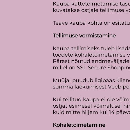
Kauba kättetoimetamise tasu 
kuvatakse ostjale tellimuse v
Teave kauba kohta on esitatu
Tellimuse vormistamine
Kauba tellimiseks tuleb lisad
toodete kohaletoimetamise vi
Pärast nõutud andmeväljade
millel on SSL Secure Shopping
Müüjal puudub ligipääs kli
summa laekumisest Veebipoe
Kui tellitud kaupa ei ole või
ostjat esimesel võimalusel n
kuid mitte hiljem kui 14 päev
Kohaletoimetamine