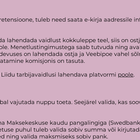
etensioone, tuleb need saata e-kirja aadressile info
a lahendada vaidlust kokkuleppe teel, siis on ostja
oole. Menetlustingimustega saab tutvuda ning ava
̈devuses on lahendada ostja ja Veebipoe vahel sõ
vaatamine komisjonis on tasuta.
a Liidu tarbijavaidlusi lahendava platvormi
poole
.
l vajutada nuppu toeta. Seejärel valida, kas soo
ha Maksekeskuse kaudu pangalingiga (Swedbank,
use puhul tuleb valida sobiv summa või kirjutad
ed ning valida maksmiseks sobiv pank.