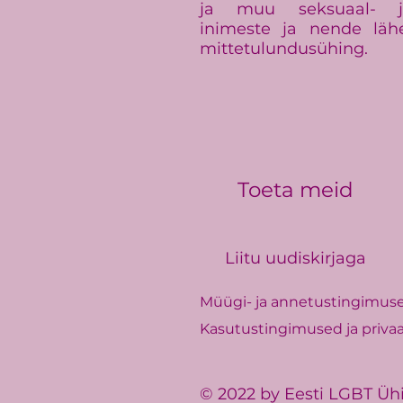
ja muu seksuaal- ja
inimeste ja nende läh
mittetulundusühing.
Toeta meid
Liitu uudiskirjaga
Müügi- ja annetustingimus
Kasutustingimused ja privaa
© 2022 by Eesti LGBT Üh