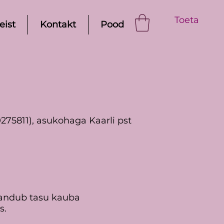
Toeta
eist
Kontakt
Pood
75811), asukohaga Kaarli pst
isandub tasu kauba
s.