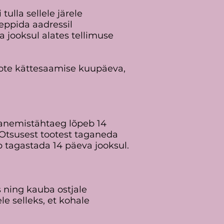
ulla sellele järele
leppida aadressil
a jooksul alates tellimuse
 toote kättesaamise kuupäeva,
ganemistähtaeg lõpeb 14
 Otsusest tootest taganeda
b tagastada 14 päeva jooksul.
s ning kauba ostjale
e selleks, et kohale