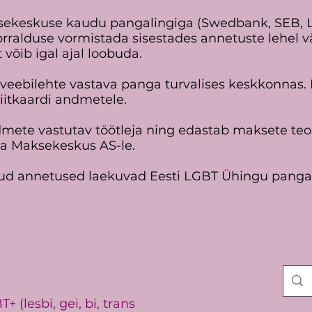
sekeskuse kaudu pangalingiga (Swedbank, SEB, 
orralduse vormistada sisestades annetuste lehel
 võib igal ajal loobuda.
 veebilehte vastava panga turvalises keskkonnas
ediitkaardi andmetele.
mete vastutav töötleja ning edastab maksete te
eja Maksekeskus AS-le.
ud annetused laekuvad Eesti LGBT Ühingu panga
 (lesbi, gei, bi, trans