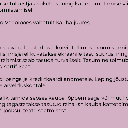
sõltub ostja asukohast ning kättetoimetamise vii
ormistamisel.
d Veebipoes vahetult kauba juures.
a soovitud tooted ostukorvi. Tellimuse vormistamis
is, misjärel kuvatakse ekraanile tasu suurus, ni
 täitmist saab tasuda turvaliselt. Tasumine toimu
 sertifikaat.
endi panga ja krediitkaardi andmetele. Leping jõu
 arvelduskontole.
malik tarnida seoses kauba lõppemisega või muul po
ing tagastatakse tasutud raha (sh kauba kättetoi
a jooksul teate saatmisest.