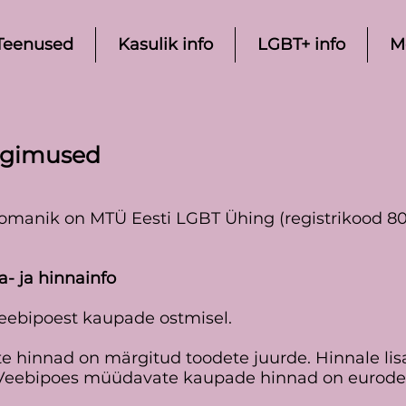
Teenused
Kasulik info
LGBT+ info
M
ngimused
manik on MTÜ Eesti LGBT Ühing (registrikood 802
a- ja hinnainfo
eebipoest kaupade ostmisel.
e hinnad on märgitud toodete juurde. Hinnale l
k Veebipoes müüdavate kaupade hinnad on eurode