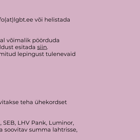
(at)lgbt.ee või helistada
l võimalik pöörduda
ldust esitada
siin
.
lmitud lepingust tulenevaid
vitakse teha ühekordset
 SEB, LHV Pank, Luminor,
a soovitav summa lahtrisse,