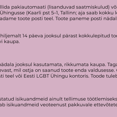
llida pakiautomaati (lisanduvad saatmiskulud) või t
hingusse (Kaarli pst 5–1, Tallinn; aja saab kokku 
saadame toote posti teel. Toote paneme posti nädal
ele hiljemalt 14 päeva jooksul pärast kokkulepitud
vi kaupa.
nädala jooksul kasutamata, rikkumata kaupa. Ta
ast, mil ostja on saanud toote enda valdusesse.
ti teel või Eesti LGBT Ühingu kontoris. Toode tule
tatud isikuandmeid ainult tellimuse töötlemisek
b isikuandmeid veoteenust pakkuvale ettevõtetel