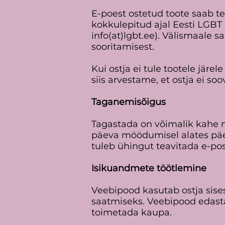
E-poest ostetud toote saab te
kokkulepitud ajal Eesti LGBT Ü
info(at)lgbt.ee). Välismaale 
sooritamisest.
Kui ostja ei tule tootele jär
siis arvestame, et ostja ei soo
Taganemisõigus
Tagastada on võimalik kahe 
päeva möödumisel alates päev
tuleb ühingut teavitada e-pos
Isikuandmete töötlemine
Veebipood kasutab ostja sises
saatmiseks. Veebipood edasta
toimetada kaupa.