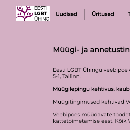
Uudised
Üritused
Müügi- ja annetusti
Eesti LGBT Ühingu veebipoe o
5-1, Tallinn.
Müügilepingu kehtivus, kaub
Müügitingimused kehtivad V
Veebipoes müüdavate toodet
kättetoimetamise eest. Kõi