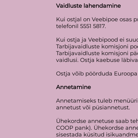
Vaidluste lahendamine
Kui ostjal on Veebipoe osas pr
telefonil 5551 5817.
Kui ostja ja Veebipood ei suud
Tarbijavaidluste komisjoni p
Tarbijavaidluste komisjoni pa
vaidlusi. Ostja kaebuse läbi
Ostja võib pöörduda Euroop
Annetamine
Annetamiseks tuleb menüüriba
annetust või püsiannetust.
Ühekordse annetuse saab te
COOP pank). Ühekordse annet
sisestada küsitud isikuandm