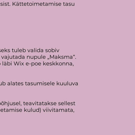
sist. Kättetoimetamise tasu
eks tuleb valida sobiv
ng vajutada nupule „Maksma“.
b läbi Wix e-poe keskkonna,
stub alates tasumisele kuuluva
̃hjusel, teavitatakse sellest
metamise kulud) viivitamata,