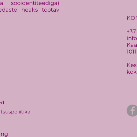
 sooidentiteediga)
edaste heaks töötav
KO
+37
inf
Kaar
101
Kes
kok
ed
tsuspoliitika
ing