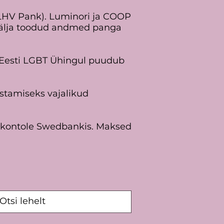
LHV Pank). Luminori ja COOP
 välja toodud andmed panga
. Eesti LGBT Ühingul puudub
ostamiseks vajalikud
kontole Swedbankis. Maksed