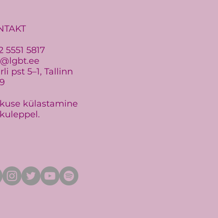
NTAKT
2 5551 5817
o@lgbt.ee
li pst 5–1, Tallinn
19
kuse külastamine
kuleppel.