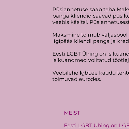
Püsiannetuse saab teha Mak
panga kliendid saavad püsik
veebis käsitsi. Püsiannetusest
Maksmine toimub väljaspool
ligipääs kliendi panga ja kr
Eesti LGBT Ühing on isikuand
isikuandmed volitatud töötl
Veebilehe
lgbt.ee
kaudu teht
toimuvad eurodes.
MEIST
Eesti LGBT Ühing on LGBT+