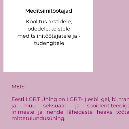
Meditsiinitöötajad
Koolitus arstidele,
õdedele, teistele
meditsiinitöötajatele ja -
tudengitele
MEIST
Eesti LGBT Ühing on LGBT+ (lesbi, gei, bi, tra
ja muu seksuaal- ja sooidentiteedig
inimeste ja nende lähedaste heaks tööt
mittetulundusühing.