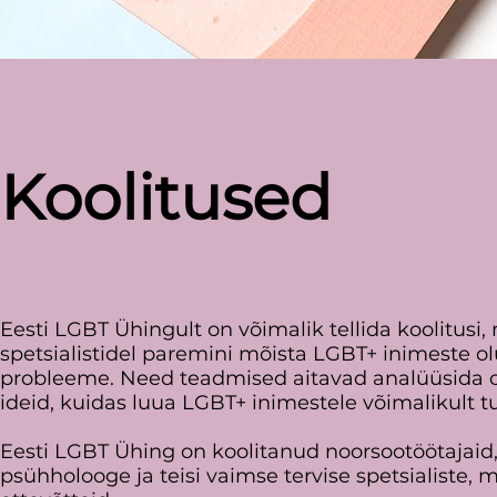
Koolitused
Eesti LGBT Ühingult on võimalik tellida koolitusi
spetsialistidel paremini mõista LGBT+ inimeste o
probleeme. Need teadmised aitavad analüüsid
ideid, kuidas luua LGBT+ inimestele võimalikult 
Eesti LGBT Ühing on koolitanud noorsootöötajaid, õ
psühholooge ja teisi vaimse tervise spetsialiste, m