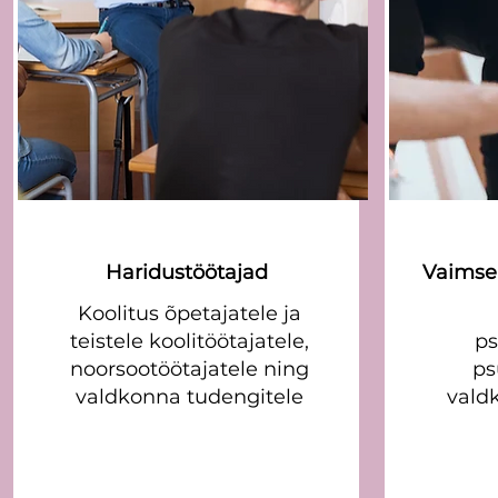
Haridustöötajad
Vaimse 
Koolitus õpetajatele ja
teistele koolitöötajatele,
ps
noorsootöötajatele ning
ps
valdkonna tudengitele
vald