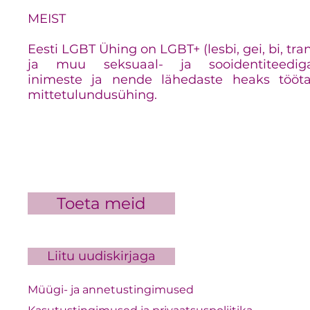
MEIST
Eesti LGBT Ühing on LGBT+ (lesbi, gei, bi, tra
ja muu seksuaal- ja sooidentiteedig
inimeste ja nende lähedaste heaks tööt
mittetulundusühing.
Toeta meid
Liitu uudiskirjaga
Müügi- ja annetustingimused