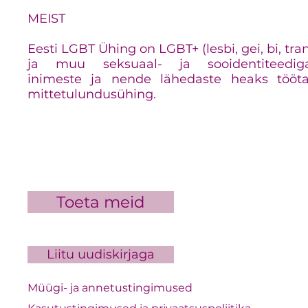
MEIST
Eesti LGBT Ühing on LGBT+ (lesbi, gei, bi, tra
ja muu seksuaal- ja sooidentiteedig
inimeste ja nende lähedaste heaks tööt
mittetulundusühing.
Toeta meid
Liitu uudiskirjaga
Müügi- ja annetustingimused