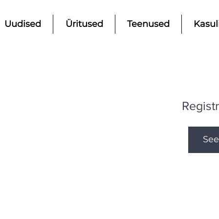
Uudised
Üritused
Teenused
Kasul
Registr
See