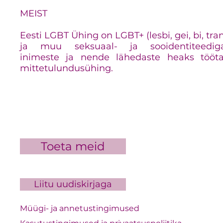
MEIST
Eesti LGBT Ühing on LGBT+ (lesbi, gei, bi, tra
ja muu seksuaal- ja sooidentiteedig
inimeste ja nende lähedaste heaks tööt
mittetulundusühing.
Toeta meid
Liitu uudiskirjaga
Müügi- ja annetustingimused