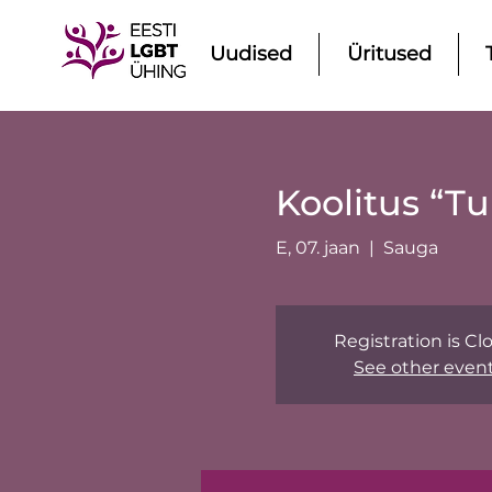
Uudised
Üritused
Koolitus “T
E, 07. jaan
  |  
Sauga
Registration is Cl
See other even