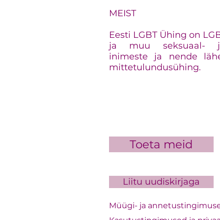
MEIST
Eesti LGBT Ühing on LGBT+
ja muu seksuaal- ja
inimeste ja nende läh
mittetulundusühing.
Toeta meid
Liitu uudiskirjaga
Müügi- ja annetustingimus