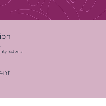
ion
0
nty, Estonia
ent