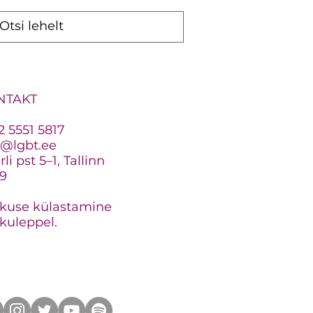
NTAKT
2 5551 5817
o@lgbt.ee
li pst 5–1, Tallinn
19
kuse külastamine
kuleppel.