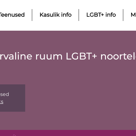
Teenused
Kasulik info
LGBT+ info
M
urvaline ruum LGBT+ noortel
osed
ts