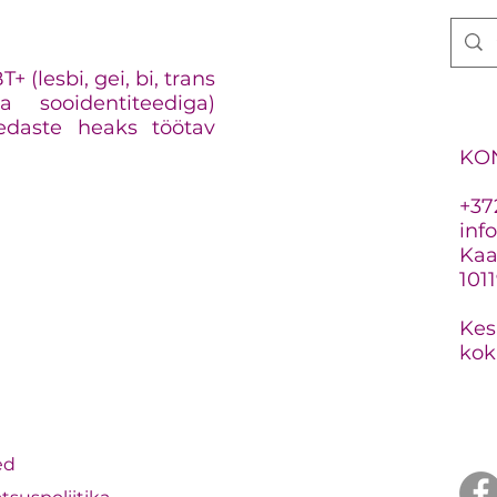
 (lesbi, gei, bi, trans
 sooidentiteediga)
edaste heaks töötav
KO
+37
inf
Kaar
101
Kes
kok
ed