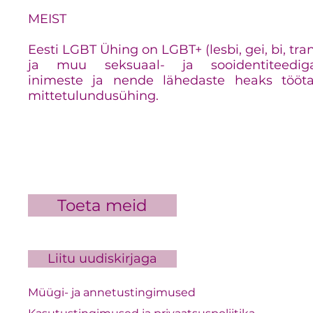
MEIST
Eesti LGBT Ühing on LGBT+ (lesbi, gei, bi, tra
ja muu seksuaal- ja sooidentiteedig
inimeste ja nende lähedaste heaks tööt
mittetulundusühing.
Toeta meid
Liitu uudiskirjaga
Müügi- ja annetustingimused