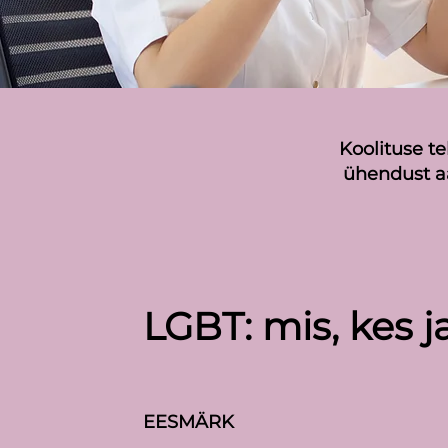
Koolituse t
ühendust a
LGBT: mis, kes j
EESMÄRK