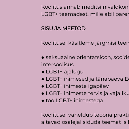
Koolitus annab meditsiinivaldkonn
LGBT+ teemadest, mille abil parem
SISU JA MEETOD
Koolitusel käsitleme järgmisi tee
● seksuaalne orientatsioon, sooide
intersoolisus
● LGBT+ ajalugu
● LGBT+ inimesed ja tänapäeva E
● LGBT+ inimeste igapäev
● LGBT+ inimeste tervis ja vajali
● töö LGBT+ inimestega
Koolitusel vaheldub teooria praktil
aitavad osalejal siduda teemat is