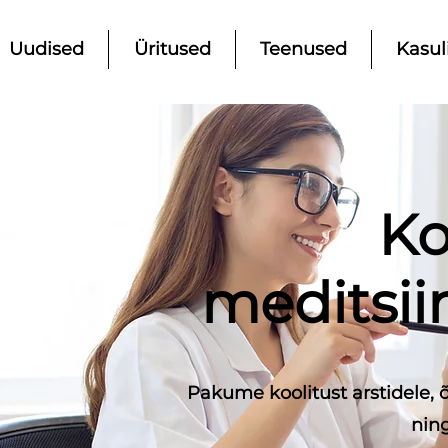
Uudised
Üritused
Teenused
Kasul
Ko
meditsii
Pakume koolitust arstidele, õ
nin