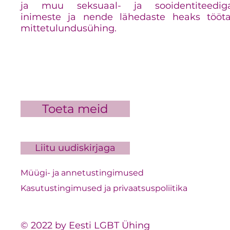
ja muu seksuaal- ja sooidentiteedig
inimeste ja nende lähedaste heaks tööt
mittetulundusühing.
Toeta meid
Liitu uudiskirjaga
Müügi- ja annetustingimused
Kasutustingimused ja privaatsuspoliitika
© 2022 by Eesti LGBT Ühing