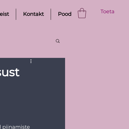
Toeta
eist
Kontakt
Pood
sust
 piinamiste 