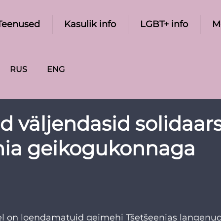
Teenused
Kasulik info
LGBT+ info
M
RUS
ENG
d väljendasid solidaar
nia geikogukonnaga
el on loendamatuid geimehi Tšetšeenias langenud