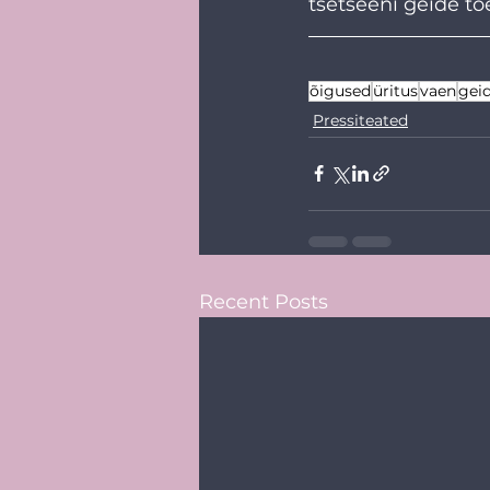
tšetšeeni geide t
õigused
üritus
vaen
gei
Pressiteated
Recent Posts