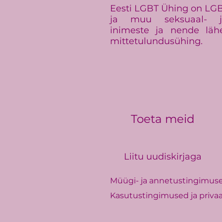
Eesti LGBT Ühing on LGBT+
ja muu seksuaal- ja
inimeste ja nende läh
mittetulundusühing.
Toeta meid
Liitu uudiskirjaga
Müügi- ja annetustingimus
Kasutustingimused ja privaa