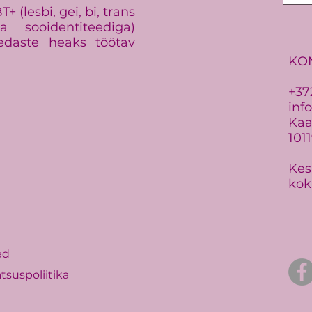
 (lesbi, gei, bi, trans
 sooidentiteediga)
edaste heaks töötav
KO
+37
inf
Kaar
101
Kes
kok
ed
tsuspoliitika