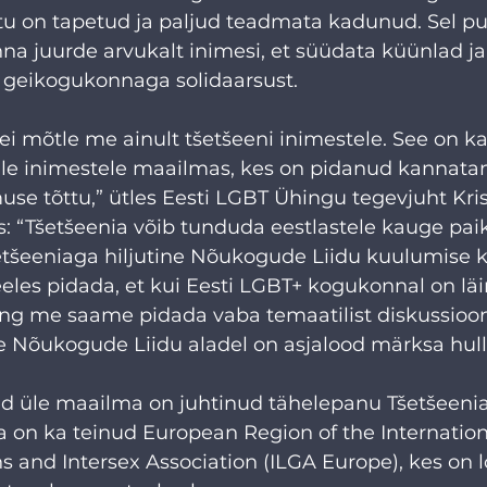
mitu on tapetud ja paljud teadmata kadunud. Sel p
na juurde arvukalt inimesi, et süüdata küünlad ja
a geikogukonnaga solidaarsust.
 ei mõtle me ainult tšetšeeni inimestele. See on k
ile inimestele maailmas, kes on pidanud kannat
se tõttu,” ütles Eesti LGBT Ühingu tegevjuht Kris
s: “Tšetšeenia võib tunduda eestlastele kauge pai
tšeeniaga hiljutine Nõukogude Liidu kuulumise 
eles pidada, et kui Eesti LGBT+ kogukonnal on lä
ning me saame pidada vaba temaatilist diskussiooni
e Nõukogude Liidu aladel on asjalood märksa hul
 üle maailma on juhtinud tähelepanu Tšetšeenia
 on ka teinud European Region of the Internation
ns and Intersex Association (ILGA Europe), kes on 