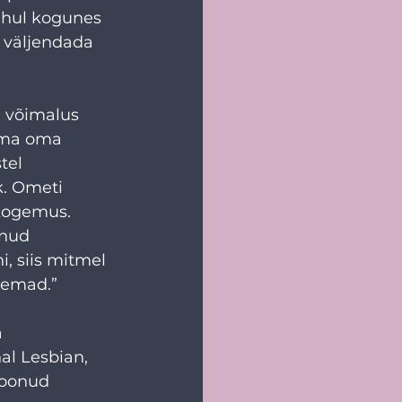
uhul kogunes 
 väljendada 
a võimalus 
ama oma 
tel 
k. Ometi 
kogemus. 
inud 
, siis mitmel 
lemad.”
 
al Lesbian, 
loonud 