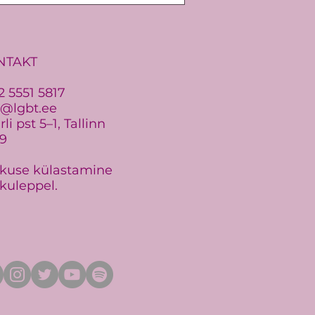
NTAKT
2 5551 5817
o@lgbt.ee
li pst 5–1, Tallinn
19
kuse külastamine
kuleppel.