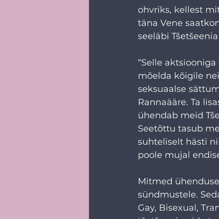
ohvriks, kellest 
täna Vene saatkon
seeläbi Tšetšeeni
“Selle aktsiooniga
mõelda kõigile ne
seksuaalse sättumu
Rannaääre. Ta lisa
ühendab meid Tše
Seetõttu tasub me
suhteliselt hästi 
poole mujal endis
Mitmed ühendused
sündmustele. Seda
Gay, Bisexual, Tra