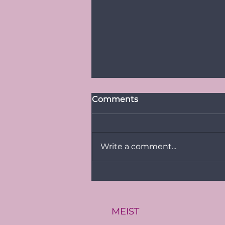
Comments
Write a comment...
PRESSITEADE:
Baltimaade suurim LGBT+
üritus Baltic Pride toimub
Eestis
MEIST