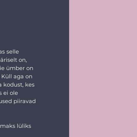
s selle 
riselt on, 
ie ümber on 
 Küll aga on 
a kodust, kes 
 ei ole 
lused piiravad 
imaks lüliks 