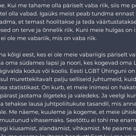
. Kui me tahame olla päriselt vaba riik, siis me
tel olla vabad. Igaüks meist peab tundma ennast tu
dma, et temast hoolitakse ja teda väärtustatakse,
sed on terve ja õnnelik riik. Kuni meie hulgas on i
 ei ole me vabariik, mis on vaba riik.
 kõigi eest, kes ei ole meie vabariigis päriselt vab
a oma südames lapsi ja noori, kes kogevad oma 
vägivalda kodus või koolis. Eesti LGBT Ühinguni o
sul murettekitavalt palju selliseid juhtumeid, kuid
osa statistikast. On kurb, et meie inimesi on hak
pärast jaotama õigeteks ja valedeks. Ja veelgi k
seda tehakse lausa juhtpoliitukute tasandil, mis a
ale. Me näeme, kuuleme ja kogeme, et meie ühisk
l muutunud vihasemaks. Seetõttu ei tohi me enam
legi kiusamist, alandamist, vihkamist. Me peame 