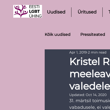
Uudised
Üritused
Kõik uudised
Pressiteated
Apr 1, 2019
2 min read
Kristel
meeleava
valedele
Updated:
Oct 14, 2020
31. märtsil toimus
vabadusele, ei val