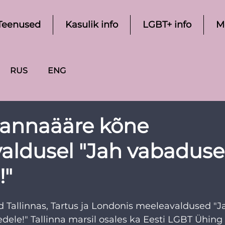
Teenused
Kasulik info
LGBT+ info
M
RUS
ENG
 Rannaääre kõne
ldusel "Jah vabadusel
!"
id Tallinnas, Tartus ja Londonis meeleavaldused "J
edele!" Tallinna marsil osales ka Eesti LGBT Ühing