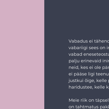
Vabadus ei tähenda 
vabariigi sees on 
vabad eneseteostu
palju erinevaid in
neid, kes ei ole pä
ei pääse ligi teenu
justkui õige, kelle
haridustee, kelle k
Meie riik on täpsel
on tahtmatus pakk