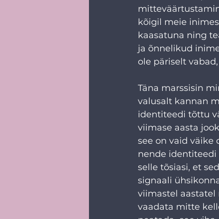
mitteväärtustamine
kõigil meie inimes
kaasatuna ning tea
ja õnnelikud inime
ole päriselt vabad,
Täna marssisin mina
valusalt kannan m
identiteedi tõttu 
viimase aasta jook
see on vaid väike 
nende identiteedi 
selle tõsiasi, et 
signaali ühsikonn
viimastel aastate
vaadata mitte kel