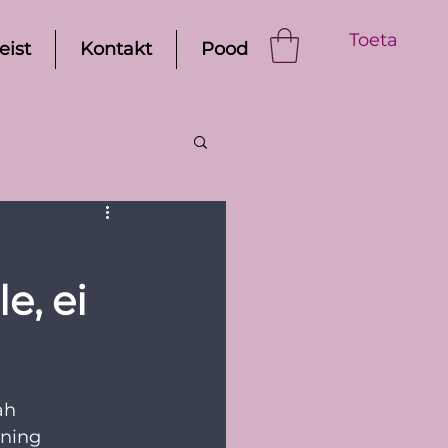
Toeta
eist
Kontakt
Pood
e, ei
ah 
 ning 