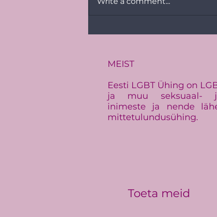
Write a comment...
PRESSITEADE:
Baltimaade suurim LGBT+
üritus Baltic Pride toimub
Eestis
MEIST
Eesti LGBT Ühing on LGBT+
ja muu seksuaal- ja
inimeste ja nende läh
mittetulundusühing.
Toeta meid