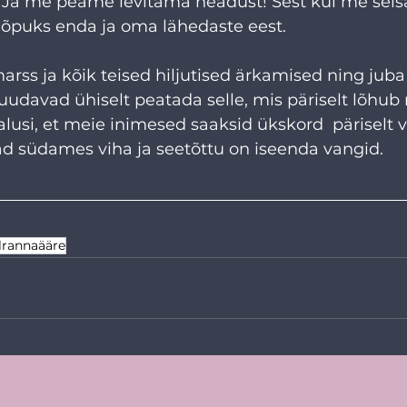
. Ja me peame levitama headust! Sest kui me seis
lõpuks enda ja oma lähedaste eest.
arss ja kõik teised hiljutised ärkamised ning juba
uudavad ühiselt peatada selle, mis päriselt lõhub me
lusi, et meie inimesed saaksid ükskord  päriselt 
d südames viha ja seetõttu on iseenda vangid.
elrannaääre