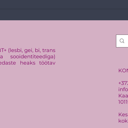
Vikerkaarekangelast 2026!
Balt
vaen
 (lesbi, gei, bi, trans
 sooidentiteediga)
edaste heaks töötav
KO
+37
inf
Kaar
101
Kes
kok