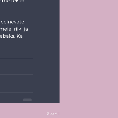
ame teiste 
 eelnevate  
ie  riiki ja 
vabaks. Ka 
See All