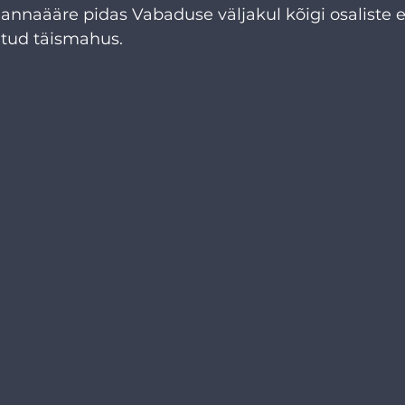
Rannaääre pidas Vabaduse väljakul kõigi osaliste 
atud täismahus.