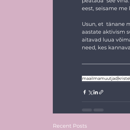
peatada  see viha
eest, seisame me 
Usun, et  tänane m
aastate aktivism s
aitavad luua võima
need, kes kannava
maailmamuutjad
krist
Recent Posts