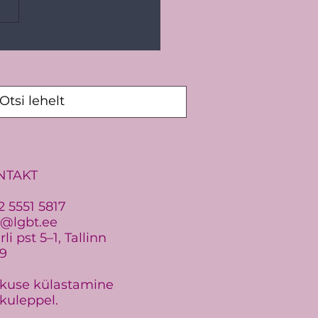
ic Pride 2026: Vaikides
u vastu ei saa
NTAKT
2 5551 5817
o@lgbt.ee
li pst 5–1, Tallinn
19
kuse külastamine
kuleppel.