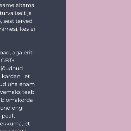
 peame aitama 
rvaliselt ja 
 sest terved 
nimesi, kes ei 
ad, aga eriti 
LGBT+ 
n jõudnud 
 kardan,  et 
atud üha enam 
urvemaks teeb 
nnab omakorda 
ond ongi 
 pealt 
sekkuma, et 