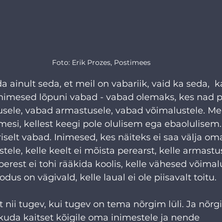
Foto: Erik Prozes, Postimees
ainult seda, et meil on vabariik, vaid ka seda,  ka
inimesed lõpuni vabad - vabad olemaks, kes nad pä
sele, vabad armastusele, vabad võimalustele. Me
imesi, kellest keegi pole olulisem ega ebaolulisem.
riselt vabad. Inimesed, kes näiteks ei saa välja om
stele, kelle keelt ei mõista perearst, kelle armastus
 perest ei tohi rääkida koolis, kelle vähesed võima
odus on vägivald, kelle laual ei ole piisavalt toitu.
t nii tugev, kui tugev on tema nõrgim lüli. Ja nõrg
uda kaitset kõigile oma inimestele ja nende 