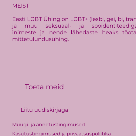
Eestis
kogukonna
MEIST
Eesti LGBT Ühing on LGBT+ (lesbi, gei, bi, tra
ja muu seksuaal- ja sooidentiteedig
inimeste ja nende lähedaste heaks tööt
mittetulundusühing.
Toeta meid
Liitu uudiskirjaga
Müügi- ja annetustingimused
Kasutustingimused ja privaatsuspoliitika