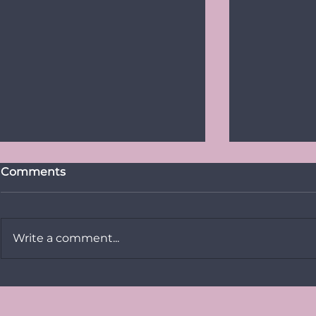
Comments
Write a comment...
PRESSITEADE:
Tallinn Pri
Baltimaade suurim LGBT+
Vikerkaar
üritus Baltic Pride toimub
galaga: tu