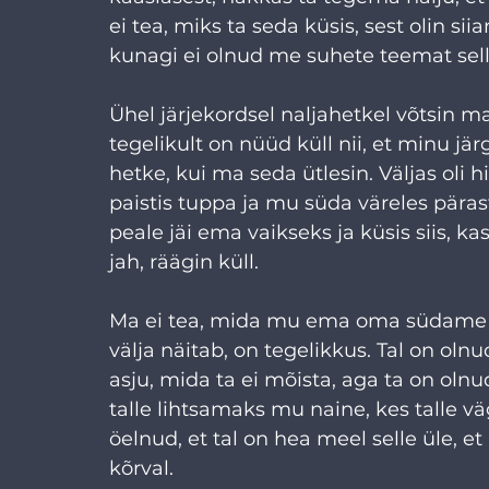
ei tea, miks ta seda küsis, sest olin si
kunagi ei olnud me suhete teemat sell
Ühel järjekordsel naljahetkel võtsin m
tegelikult on nüüd küll nii, et minu jä
hetke, kui ma seda ütlesin. Väljas oli h
paistis tuppa ja mu süda väreles pärast
peale jäi ema vaikseks ja küsis siis, kas
jah, räägin küll.
Ma ei tea, mida mu ema oma südame s
välja näitab, on tegelikkus. Tal on oln
asju, mida ta ei mõista, aga ta on olnu
talle lihtsamaks mu naine, kes talle v
öelnud, et tal on hea meel selle üle, et
kõrval.