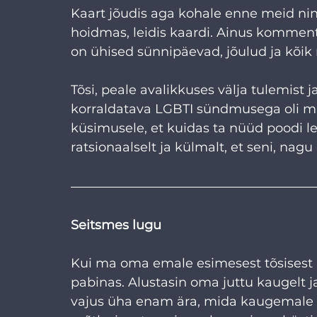
Kaart jõudis aga kohale enne meid nin
hoidmas, leidis kaardi. Ainus kommenta
on ühised sünnipäevad, jõulud ja kõik
Tõsi, peale avalikkuses välja tulemist
korraldatava LGBTI sündmusega oli mi
küsimusele, et kuidas ta nüüd poodi le
ratsionaalselt ja külmalt, et seni, nagu a
Seitsmes lugu
Kui ma oma emale esimesest tõsisest ka
pabinas. Alustasin oma juttu kaugelt 
vajus üha enam ära, mida kaugemale m