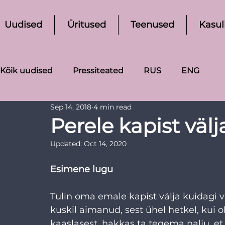
Uudised
Üritused
Teenused
Kasul
Kõik uudised
Pressiteated
RUS
ENG
Sep 14, 2018
4 min read
Perele kapist väl
Updated:
Oct 14, 2020
Esimene lugu
Tulin oma emale kapist välja kuidagi 
kuskil aimanud, sest ühel hetkel, kui 
kaaslasest, hakkas ta tegema nalju, e