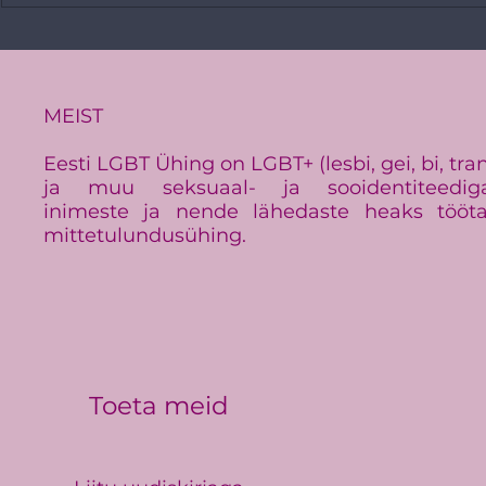
Vikerkaare
PRESSITEADE:
Baltimaade suurim LGBT+
üritus Baltic Pride toimub
Eestis
MEIST
Eesti LGBT Ühing on LGBT+ (lesbi, gei, bi, tra
ja muu seksuaal- ja sooidentiteedig
inimeste ja nende lähedaste heaks tööt
mittetulundusühing.
Toeta meid