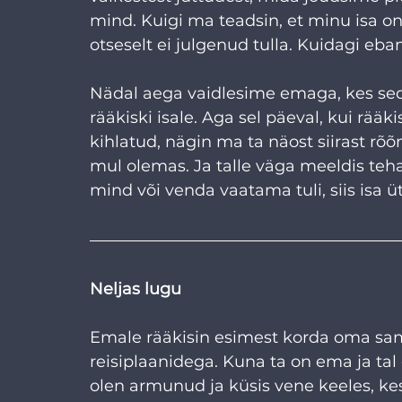
mind. Kuigi ma teadsin, et minu isa on k
otseselt ei julgenud tulla. Kuidagi e
Nädal aega vaidlesime emaga, kes sed
rääkiski isale. Aga sel päeval, kui rääk
kihlatud, nägin ma ta näost siirast rõõ
mul olemas. Ja talle väga meeldis teha 
mind või venda vaatama tuli, siis isa ütl
Neljas lugu
Emale rääkisin esimest korda oma sama
reisiplaanidega. Kuna ta on ema ja tal 
olen armunud ja küsis vene keeles, kes 