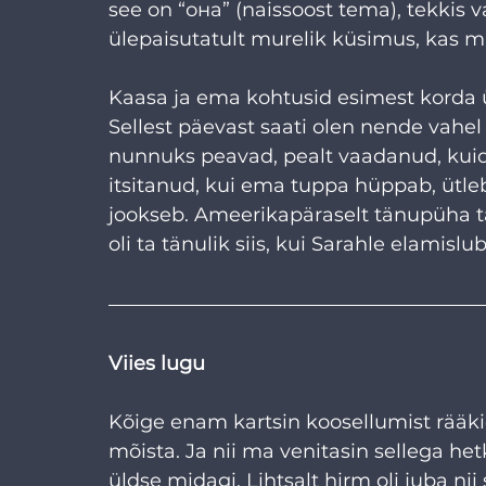
see on “она” (naissoost tema), tekkis va
ülepaisutatult murelik küsimus, kas
Kaasa ja ema kohtusid esimest korda ü
Sellest päevast saati olen nende vahel 
nunnuks peavad, pealt vaadanud, kuid
itsitanud, kui ema tuppa hüppab, ütleb
jookseb. Ameerikapäraselt tänupüha t
oli ta tänulik siis, kui Sarahle elamislub
Viies lugu
Kõige enam kartsin koosellumist rääkid
mõista. Ja nii ma venitasin sellega hetk
üldse midagi. Lihtsalt hirm oli juba nii 