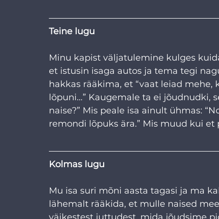
Teine lugu
Minu kapist väljatulemine kulges kuidagi 
et istusin isaga autos ja tema tegi nag
hakkas rääkima, et “vaat leiad mehe, k
lõpuni…” Kaugemale ta ei jõudnudki, se
naise?” Mis peale isa ainult ühmas: “No 
remondi lõpuks ära.” Mis muud kui et pr
Kolmas lugu
Mu isa suri mõni aasta tagasi ja ma ka
lähemalt rääkida, et mulle naised mee
väikestest juttudest, mida jõudsime pid