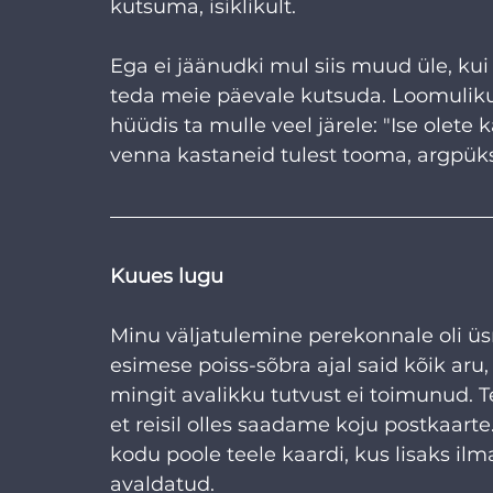
kutsuma, isiklikult.
Ega ei jäänudki mul siis muud üle, ku
teda meie päevale kutsuda. Loomuliku
hüüdis ta mulle veel järele: "Ise olete 
venna kastaneid tulest tooma, argpüksi
Kuues lugu
Minu väljatulemine perekonnale oli üsn
esimese poiss-sõbra ajal said kõik aru, 
mingit avalikku tutvust ei toimunud. 
et reisil olles saadame koju postkaarte.
kodu poole teele kaardi, kus lisaks il
avaldatud.