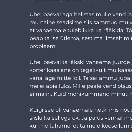
Ühel päeval aga helistas mulle vend ja
mu naine seadsime siis sammud mu ve
et vanaemale tuleb ikka ka rääkida. Tõst
peab ta ise ütlema, sest ma ilmselt mi
probleem.
Ühel päeval ta läkski vanaema juurde ja
korterikaaslane on tegelikult mu kaasa.
vana, aga mitte loll. Ta sai ammu juba s
me ei abielluks. Mille peale vend otsus
ei maini. Kuid mõnikümmend minuti hilj
Kuigi see oli vanaemale hetk, mis nõud
siiski ka sellega ok. Ja palus vennal m
kui me tahame, et ta meie koosellumis