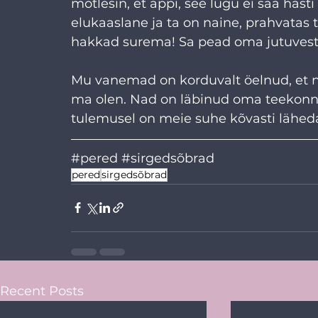
mõtlesin, et appi, see lugu ei saa hästi
elukaaslane ja ta on naine, prahvatas t
hakkad surema! Sa pead oma jutuvestm
Mu vanemad on korduvalt öelnud, et na
ma olen. Nad on läbinud oma teekonna,
tulemusel on meie suhe kõvasti lähe
#pered
#sirgedsõbrad
pered
sirgedsõbrad
Recent Posts