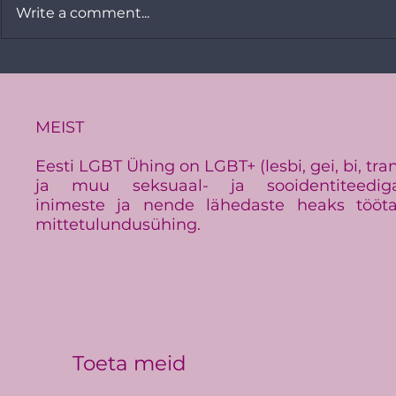
Write a comment...
Vikerkaare
PRESSITEADE:
Baltimaade suurim LGBT+
üritus Baltic Pride toimub
Eestis
MEIST
Eesti LGBT Ühing on LGBT+ (lesbi, gei, bi, tra
ja muu seksuaal- ja sooidentiteedig
inimeste ja nende lähedaste heaks tööt
mittetulundusühing.
Toeta meid