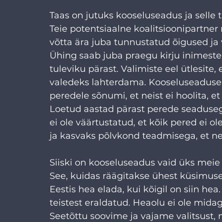
Taas on jutuks kooseluseadus ja selle
Teie potentsiaalne koalitsioonipartner
võtta ära juba tunnustatud õigused ja
Ühing saab juba praegu kirju inimeste
tuleviku pärast. Valimiste eel ütlesite, 
valedeks lahterdama. Kooseluseaduse v
peredele sõnumi, et neist ei hoolita, e
Loetud aastad pärast perede seadusega
ei ole väärtustatud, et kõik pered ei ol
ja kasvaks põlvkond teadmisega, et nei
Siiski on kooseluseadus vaid üks meie 
See, kuidas räägitakse ühest küsimuses
Eestis hea elada, kui kõigil on siin he
teistest eraldatud. Heaolu ei ole midagi
Seetõttu soovime ja vajame valitsust, 