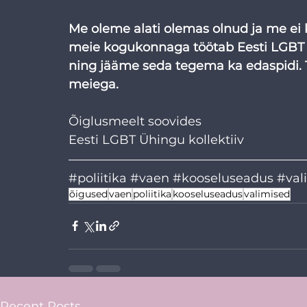
Me oleme alati olemas olnud ja me ei 
meie kogukonnaga töötab Eesti LGBT 
ning jääme seda tegema ka edaspidi. T
meiega. 
Õiglusmeelt soovides
Eesti LGBT Ühingu kollektiiv
#poliitika
#vaen
#kooseluseadus
#val
õigused
vaen
poliitika
kooseluseadus
valimised
Recent Posts