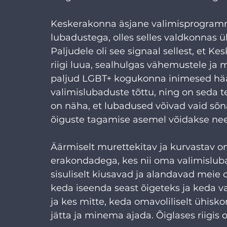
Keskerakonna äsjane valimisprogramm 
lubadustega, olles selles valdkonnas 
Paljudele oli see signaal sellest, et K
riigi luua, sealhulgas vähemustele ja
paljud LGBT+ kogukonna inimesed hääl
valimislubaduste tõttu, ning on seda 
on näha, et lubadused võivad vaid sõn
õiguste tagamise asemel võidakse nee
Äärmiselt murettekitav ja kurvastav o
erakondadega, kes nii oma valimisluba
sisuliselt kiusavad ja alandavad meie o
keda iseenda seast õigeteks ja keda va
ja kes mitte, keda omavoliliselt ühis
jätta ja minema ajada. Õiglases riigis 