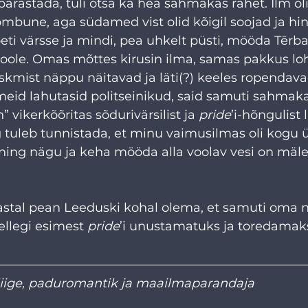
arastada, tuli otsa ka hea sahmakas rahet. Ilm oli
ombune, aga südamed vist olid kõigil soojad ja hi
 loeti värsse ja mindi, pea uhkelt püsti, mööda Tērba
oole. Omas mõttes kirusin ilma, samas pakkus loh
kmist näppu näitavad ja läti(?) keeles ropendava
meid lahutasid politseinikud, said samuti sahmaka 
” vikerkõõritas sõdurivärsilist ja 
pride
’i-hõngulist 
g tuleb tunnistada, et minu vaimusilmas oli kogu ü
 ning nägu ja keha mööda alla voolav vesi on mäl
aastal pean Leeduski kohal olema, et samuti oma 
ellegi esimest 
pride
’i unustamatuks ja toredamak
 liige, paduromantik ja maailmaparandaja