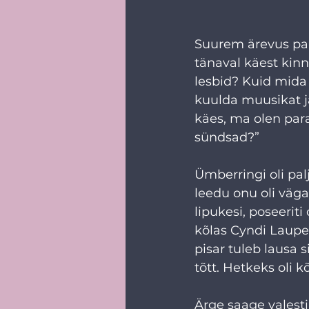
Suurem ärevus par
tänaval käest kinn
lesbid? Kuid mida
kuulda muusikat ja
käes, ma olen para
sündsad?” 
Ümberringi oli pal
leedu onu oli väga
lipukesi, poseerit
kõlas Cyndi Lauper
pisar tuleb lausa s
tõtt. Hetkeks oli kõ
Ärge saage valesti a