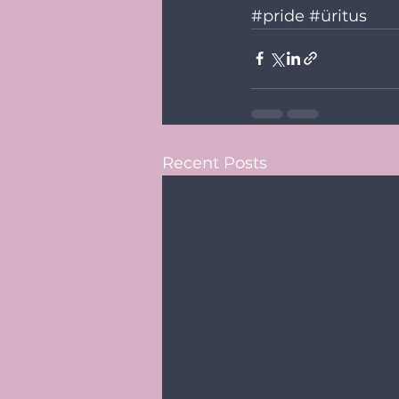
#pride
#üritus
Recent Posts