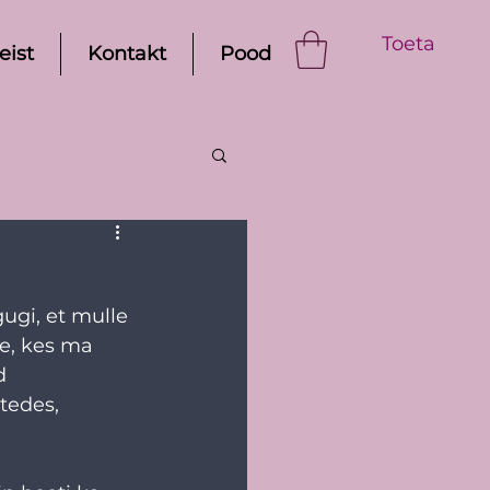
Toeta
eist
Kontakt
Pood
ugi, et mulle 
e, kes ma 
d 
tedes, 