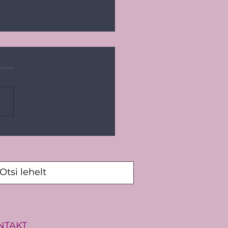
ic Pride 2026: Vaikides
u vastu ei saa
NTAKT