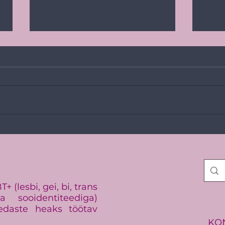
Vikerkaarekangelast 2026!
Balt
vaen
 (lesbi, gei, bi, trans
 sooidentiteediga)
edaste heaks töötav
KO