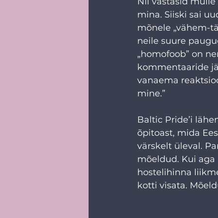
Nii vastasid mulle 
mina. Siiski sai uu
mõnele „vähem-täht
neile suure paugug
„homofoob” on nen
kommentaaride järe
vanaema reaktsioon
mine.”
Baltic Pride’i lähe
õpitoast, mida Ees
värskelt üleval. P
mõeldud. Kui aga 
hostelihinna liikm
kotti visata. Mõel