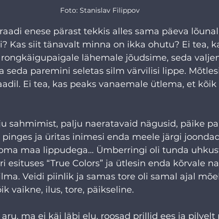
Foto: Stanislav Filippov
aadi enese pärast tekkis alles sama päeva lõunal.
i? Kas siit tänavalt minna on ikka ohutu? Ei tea, 
 rongkäigupaigale lähemale jõudsime, seda valjemi
 seda paremini seletas silm värvilisi lippe. Mõtles
adil. Ei tea, kas peaks vanaemale ütlema, et kõik o
ju sahmimist, palju naeratavaid nägusid, päike pais
 pinges ja üritas inimesi enda meele järgi joondada
i oma maa lippudega… Ümberringi oli tunda uhkust.
i esituses “True Colors” ja ütlesin enda kõrvale nal
ilma. Veidi piinlik ja samas tore oli samal ajal mõe
ik vaikne, ilus, tore, päikseline.
ru, ma ei käi läbi elu, roosad prillid ees ja pilvelt 