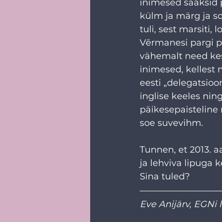
inimesed saaksid p
külm ja märg ja s
tuli, sest marsiti,
Vērmanesi pargi p
vähemalt need kes
inimesed, kellest 
eesti „delegatsioon
inglise keeles nin
päikesepaisteline
soe suvevihm.
Tunnen, et 2013. 
ja lehviva lipuga k
Sina tuled?
Eve Anijärv, EGNi