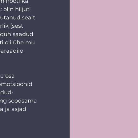
in hooti ka 
olin hiljuti 
utanud sealt 
ik (sest 
eldun saadud 
i oli ühe mu 
paraadile 
te osa 
 emotsioonid 
ldud-
ning soodsama 
a ja asjad 