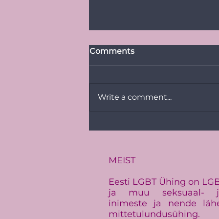
Comments
Write a comment...
PRESSITEADE:
Baltimaade suurim LGBT+
üritus Baltic Pride toimub
Eestis
MEIST
Eesti LGBT Ühing on LGBT+
ja muu seksuaal- ja
inimeste ja nende läh
mittetulundusühing.