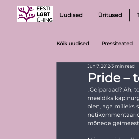
Uudised
Üritused
Kõik uudised
Pressiteated
Jun 7, 2012
3 min read
Pride – 
„Geiparaad? Ah, te
meeldiks kapinurga
olen, aga milleks 
netikommentaarid 
mõnede geimeest