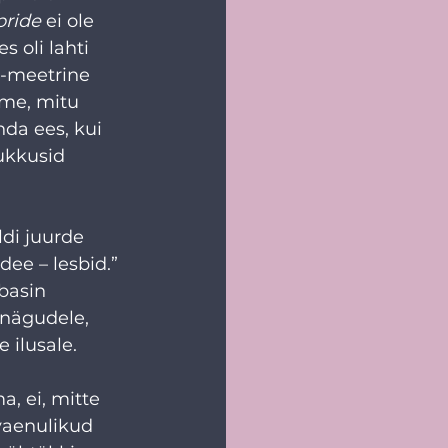
pride
 ei ole 
 oli lahti 
30-meetrine 
ime, mitu 
nda ees, kui 
ukkusid 
ldi juurde 
 dee – lesbid.” 
basin 
 nägudele, 
 ilusale.
, ei, mitte 
vaenulikud 