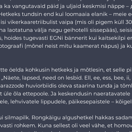
a ka vangutavaid päid ja uljaid keskmisi näppe – 
 Hetkeks tundsin end kui loomaaia elanik – meie ees
iisi vikerkaaretriibulist vaipa (mis oli pigem küll 
ha laotatuna välja nagu geihotelli sissepääs), seis
s, hoides tugevasti EGNi bännerit kui kaitsekilpi e
fotograafi (mõnel neist mitu kaamerat näpus) ja k
te öelda kohkusin hetkeks ja mõtlesin, et selle pi
„Näete, lapsed, need on lesbid. Ell, ee, ess, bee, ii,
arazzode huviorbiidis oleva staarina tunda ja tõm
 üle õla ettepoole. Ja keskendusin naeratavatele
le, lehvivatele lippudele, päikesepaistele – kõigele
 silmapilk. Rongkäigu algushetkel hakkas sadama
vasti rohkem. Kuna sellest oli veel vähe, et homo