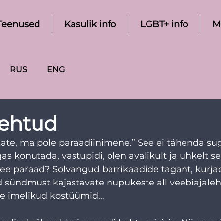
Teenused
Kasulik info
LGBT+ info
M
RUS
ENG
tehtud
ate, ma pole paraadiinimene.” See ei tähenda sug
s konutada, vastupidi, olen avalikult ja uhkelt se
see paraad? Solvangud barrikaadide tagant, kurja
sündmust kajastavate nupukeste all veebiajaleh
e imelikud kostüümid…