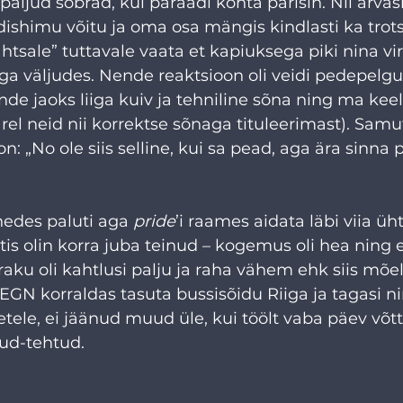
paljud sõbrad, kui paraadi kohta pärisin. Nii arvas
dishimu võitu ja oma osa mängis kindlasti ka trots: 
sale” tuttavale vaata et kapiuksega piki nina vir
a väljudes. Nende reaktsioon oli veidi pedepelgurl
de jaoks liiga kuiv ja tehniline sõna ning ma ke
l neid nii korrektse sõnaga tituleerimast). Samut
: „No ole siis selline, kui sa pead, aga ära sinna 
nedes paluti aga 
pride
’i raames aidata läbi viia üh
tis olin korra juba teinud – kogemus oli hea ning
araku oli kahtlusi palju ja raha vähem ehk siis mõe
EGN korraldas tasuta bussisõidu Riiga ja tagasi 
etele, ei jäänud muud üle, kui töölt vaba päev võtt
dud-tehtud.