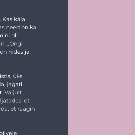
 Kas käia 
kas need on ka 
ni oli 
in: „Ongi 
n riides ja 
tis, üks 
, jagati 
 Valjult 
jatades, et 
lda, et räägin 
pilvele 