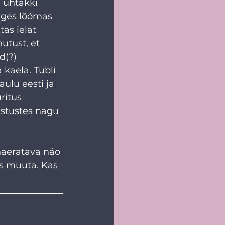
 ühtäkki 
nges lõõmas 
tas ielat 
utust, et 
d(?) 
kaela. Tubli 
laulu eesti ja 
ritus 
estustes nagu 
naeratava näo 
s muuta. Kas 