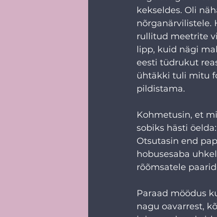
kekseldes. Oli näh
nõrganärvilistele.
rullitud meetrite v
lipp, kuid nägi ma
eesti tüdrukut rea
ühtäkki tuli mitu 
pildistama. 
Kohmetusin, et mit
sobiks hästi öelda: 
Otsutasin end pap
hobusesaba uhkelt
rõõmsatele paaride
Paraad möödus kui
nagu oavarrest, kõ