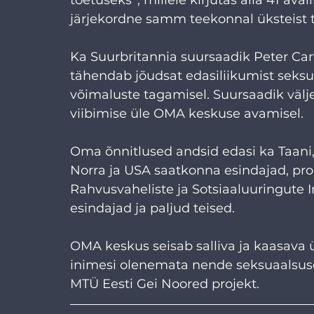
järjekordne samm teekonnal üksteist 
Ka Suurbritannia suursaadik Peter Ca
tähendab jõudsat edasiliikumist seksu
võimaluste tagamisel. Suursaadik välje
viibimise üle OMA keskuse avamisel.
Oma õnnitlused andsid edasi ka Taani,
Norra ja USA saatkonna esindajad, prod
Rahvusvaheliste ja Sotsiaaluuringute In
esindajad ja paljud teised.
OMA keskus seisab salliva ja kaasava ü
inimesi olenemata nende seksuaalsuse
MTÜ Eesti Gei Noored projekt.