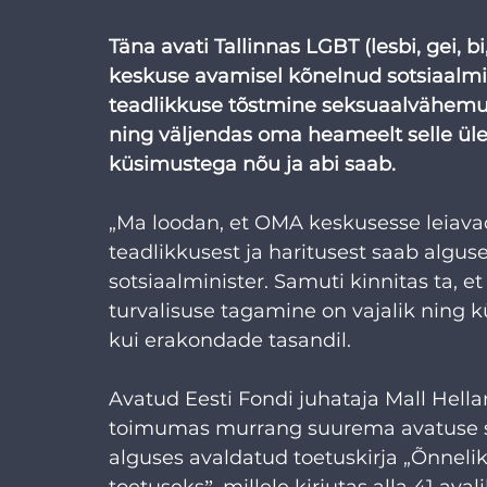
Täna avati Tallinnas LGBT (lesbi, gei, b
keskuse avamisel kõnelnud sotsiaalmin
teadlikkuse tõstmine seksuaalvähemu
ning väljendas oma heameelt selle üle,
küsimustega nõu ja abi saab.
„Ma loodan, et OMA keskusesse leiavad
teadlikkusest ja haritusest saab algus
sotsiaalminister. Samuti kinnitas ta, 
turvalisuse tagamine on vajalik ning 
kui erakondade tasandil.
Avatud Eesti Fondi juhataja Mall Hella
toimumas murrang suurema avatuse su
alguses avaldatud toetuskirja „Õnneli
toetuseksˮ, millele kirjutas alla 41 ava