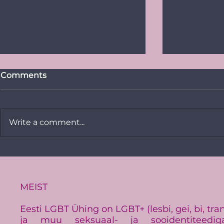
Comments
Write a comment...
PRESSITEADE:
Tallinn Pri
Baltimaade suurim LGBT+
Vikerkaar
üritus Baltic Pride toimub
galaga: tu
Eestis
kogukonna
MEIST
Eesti LGBT Ühing on LGBT+ (lesbi, gei, bi, tra
ja muu seksuaal- ja sooidentiteedig