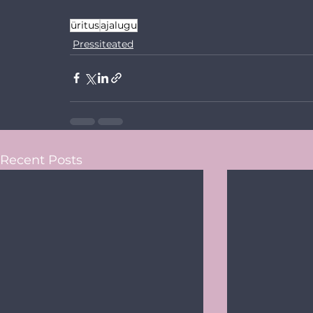
üritus
ajalugu
Pressiteated
Recent Posts