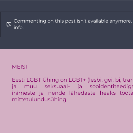
Commenting on this post isn't available anymore.
info.
PRESSITEADE:
Tallinn Pri
Baltimaade suurim LGBT+
Vikerkaar
üritus Baltic Pride toimub
galaga: tu
Eestis
kogukonna
MEIST
Eesti LGBT Ühing on LGBT+ (lesbi, gei, bi, tra
ja muu seksuaal- ja sooidentiteedig
inimeste ja nende lähedaste heaks tööt
mittetulundusühing.