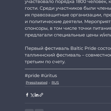
участвовало порядка 1800 человек, 
гости. Среди участников были чле
их правозащитные организации, пр
и политические деятели. Мероприя
спонсоры, в том числе точки питания 
предлагали специальные цены и/ил
Первый фестиваль Baltic Pride сост
таллиннский фестиваль – совместно
третьим по счету.
#pride
#üritus
Pressiteated
RUS