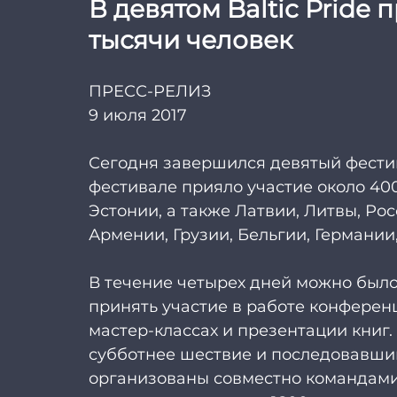
В девятом Baltic Pride 
тысячи человек
ПРЕСС-РЕЛИЗ
9 июля 2017
Сегодня завершился девятый фестивал
фестивале прияло участие около 40
Эстонии, а также Латвии, Литвы, Ро
Армении, Грузии, Бельгии, Германии,
В течение четырех дней можно было
принять участие в работе конференц
мастер-классах и презентации книг
субботнее шествие и последовавший
организованы совместно командами Ba