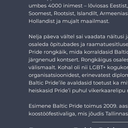
umbes 4000 inimest – lõviosas Eestist,
Soomest, Rootsist, Islandilt, Armeenias
Hollandist ja mujalt maailmast.
Nelja päeva vältel sai vaadata näitusi j
osaleda õpitubades ja raamatuesitlusel
Pride rongkäik, mida korraldasid Baltic P
järgnenud kontsert. Rongkäigus osales
välismaalt. Kohal oli nii LGBT+ koguk
organisatsioonidest, erinevatest diploma
Baltic Pride’ile avaldasid toetust ka 
heiskasid Pride’i puhul vikerkaarelipu
Esimene Baltic Pride toimus 2009. aasta
koostööfestivaliga, mis jõudis Tallinn