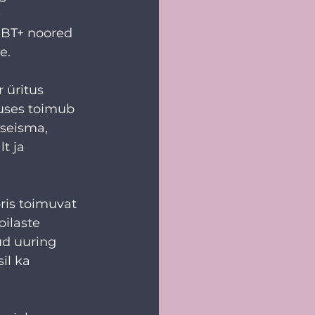
 
GBT+ noored 
e.
 üritus 
kuses toimub 
seisma, 
t ja 
 
ris toimuvat 
ilaste 
ud uuring 
il ka 