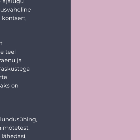
 ajalugu 
vusvaheline 
kontsert, 
t 
e teel 
aenu ja 
 raskustega 
te 
maks on 
ulundusühing, 
imõtetest. 
lähedasi, 