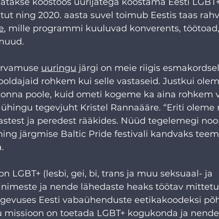
akatakse koostöös uurijatega koostama Eesti LGBT+
ut ning 2020. aasta suvel toimub Eestis taas rah
e
, mille programmi kuuluvad konverents, töötoad, 
muud. 
arvamuse 
uuringu
 järgi on meie riigis esmakordsel
ldajaid rohkem kui selle vastaseid. Justkui olem
onna poole, kuid ometi kogeme ka aina rohkem v
ühingu tegevjuht Kristel Rannaääre. “Eriti oleme
stest ja peredest rääkides. Nüüd tegelemegi noor
ning järgmise Baltic Pride festivali kandvaks tee
.
n LGBT+ (lesbi, gei, bi, trans ja muu seksuaal- ja 
 inimeste ja nende lähedaste heaks töötav mittet
gevuses Eesti vabaühenduste eetikakoodeksi põh
 missioon on toetada LGBT+ kogukonda ja nende 