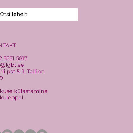
NTAKT
2 5551 5817
o@lgbt.ee
li pst 5–1, Tallinn
19
kuse külastamine
kuleppel.