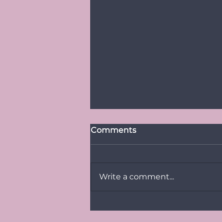
Comments
Write a comment...
PRESSITEADE:
Baltimaade suurim LGBT+