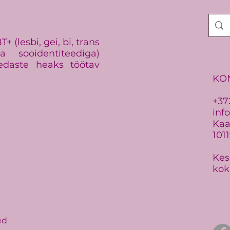
galaga: tunnustati
kogukonna eestvedajaid
 (lesbi, gei, bi, trans
 sooidentiteediga)
edaste heaks töötav
KO
+37
inf
Kaar
101
Kes
kok
ed