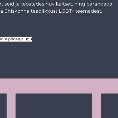
useid ja teostades huvikaitset, ning parandada 
a ühiskonna teadlikkust LGBT+ teemadest.
idus
pride
ajalugu