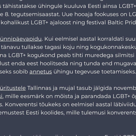
s tähistatakse ühingule kuuluva Eesti ainsa LGBT+
8. tegutsemisaastat. Uue hooaja fookuses on L
kohalikust LGBT+ ajaloost ning festival Baltic Prid
sünnipäevapidu
. Kui eelmisel aastal korraldati suur
is tänavu tullakse tagasi koju ning kogukonnakes
a LGBT+ kogukond peab tihti muredega silmitsi 
ust enda eest hoolitseda ning tunda end mugaval
useks sobib 
annetus
 ühingu tegevuse toetamiseks.
üritustele
 Tallinnas ja mujal tasub jälgida novemb
i
, mille eesmärk on mõista ja parandada LGBT+ õp
. Konverentsi tõukeks on eelmisel aastal läbiviid
ustest Eesti koolides, mille tulemusi konverents