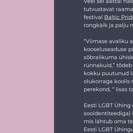
Veel sel aastal h
tutvustavat raamat
festival 
Baltic Prid
rongkäik ja palju 
“Viimase avaliku 
kooseluseaduse poo
sõbralikuma ühisk
rünnakuid,” tõdeb 
kokku puutunud la
olukorraga koolis 
perekond, “ lisas ta
Eesti LGBT Ühing o
sooidentiteediga)
mis lähtub oma te
Eesti LGBT Ühingu