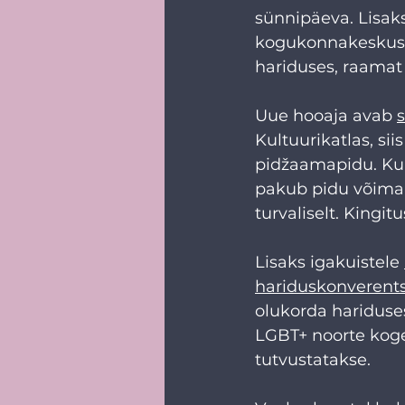
sünnipäeva. Lisak
kogukonnakeskuse 
hariduses, raamat 
Uue hooaja avab 
Kultuurikatlas, si
pidžaamapidu. Kun
pakub pidu võimal
turvaliselt. Kingit
Lisaks igakuistele 
hariduskonverents
olukorda hariduses
LGBT+ noorte kogem
tutvustatakse. 