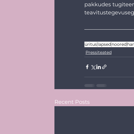
pakkudes tugiteen
teavitustegevuseg
üritus
lapsed
noored
har
Pressiteated
Recent Posts