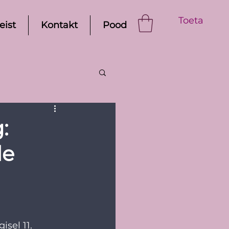
Toeta
eist
Kontakt
Pood
:
de
sel 11. 