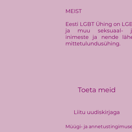
üritus Baltic Pride toimub
Eestis
MEIST
Eesti LGBT Ühing on LGBT+
ja muu seksuaal- ja
inimeste ja nende läh
mittetulundusühing.
Toeta meid
Liitu uudiskirjaga
Müügi- ja annetustingimus