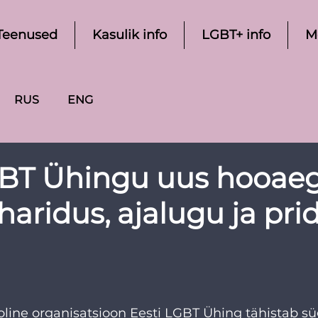
Teenused
Kasulik info
LGBT+ info
M
RUS
ENG
GBT Ühingu uus hooaeg
haridus, ajalugu ja pri
line organisatsioon Eesti LGBT Ühing tähistab sügi