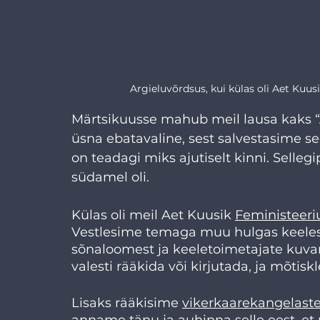
Argieluvõrdsus, kui külas oli Aet Kuu
Märtsikuusse mahub meil lausa kaks “A
üsna ebatavaline, sest salvestasime 
on teadagi miks ajutiselt kinni. Selle
südamel oli. 
Külas oli meil Aet Kuusik 
Feministeeri
Vestlesime temaga muu hulgas keelest k
sõnaloomest ja keeletoimetajate kuvan
valesti rääkida või kirjutada, ja mõtisk
Lisaks rääkisime 
vikerkaarekangelaste
anname tänu ja auhinna selle eest, e