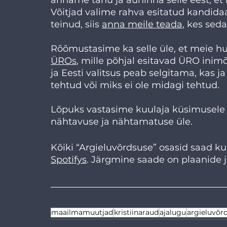
Võitjad valime rahva esitatud kandidaat
teinud, siis 
anna meile teada
, kes sed
Rõõmustasime ka selle üle, et meie huv
ÜROs
, mille põhjal esitavad ÜRO inim
ja Eesti valitsus peab selgitama, kas 
tehtud või miks ei ole midagi tehtud.
Lõpuks vastasime kuulaja küsimusele 
nähtavuse ja nähtamatuse üle. 
Kõiki “Argieluvõrdsuse” osasid saad kuu
Spotifys
. Järgmine saade on plaanide jär
maailmamuutjad
kristiinaraud
ajalugu
argieluvõr