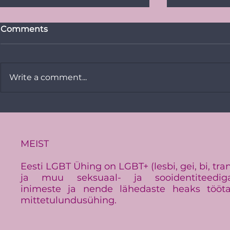
Comments
Write a comment...
Vikerkaare
PRESSITEADE:
Baltimaade suurim LGBT+
üritus Baltic Pride toimub
Eestis
MEIST
Eesti LGBT Ühing on LGBT+ (lesbi, gei, bi, tra
ja muu seksuaal- ja sooidentiteedig
inimeste ja nende lähedaste heaks tööt
mittetulundusühing.