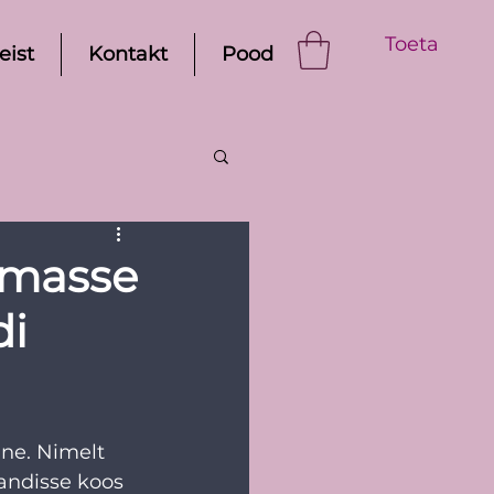
Toeta
eist
Kontakt
Pood
emasse
di
ine. Nimelt 
jandisse koos 