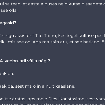
Kui sa tead, et aasta alguses neid kutseid saadetaks
see olla.
jagasid?
 ühingu assistent Tiiu-Triinu, kes tegelikult ise post
dki, mis see on. Aga ma sain aru, et see hetk on l
.
4. veebruaril välja nägi?
rääkida.
rääkida, sest ma olin ainult kaaslane.
eitse äratas laps meid üles. Koristasime, sest varst