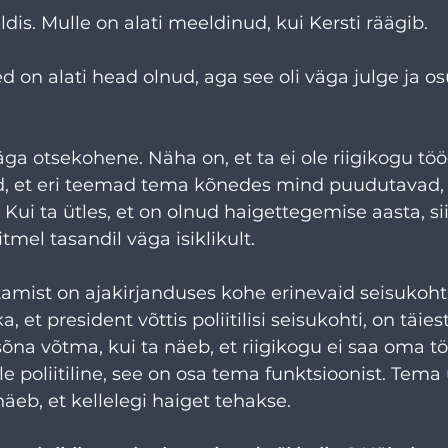
dis. Mulle on alati meeldinud, kui Kersti räägib.
d on alati head olnud, aga see oli väga julge ja os
äga otsekohene. Näha on, et ta ei ole riigikogu töö
d, et eri teemad tema kõnedes mind puudutavad,
ik. Kui ta ütles, et on olnud haigettegemise aasta, si
el tasandil väga isiklikult.
tamist on ajakirjanduses kohe erinevaid seisukoht
ka, et president võttis poliitilisi seisukohti, on täies
õna võtma, kui ta näeb, et riigikogu ei saa oma t
e poliitiline, see on osa tema funktsioonist. Tema
näeb, et kellelegi haiget tehakse.