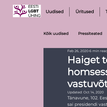
Uudised
Üritused
Kõik uudised
Pressiteated
Feb 26, 2020
6 min rea
Haiget 
homsess
vastuvõ
Updated:
Oct 14, 2020
Tänavune, 102. Ees
sai presidendi vas