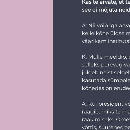
Kas te arvate, et 
see ei mõjuta neid
A: Nii võib iga ar
kelle kõne üldse 
väärikam instituts
K: Mulle meeldib, e
selleks perevägiva
julgeb neist selgel
kasutada sümbolei
kõnedes on erudee
A: Kui president võ
räägib, miks ta ma
rääkimiseks. Ometi
võttis, suurenes p