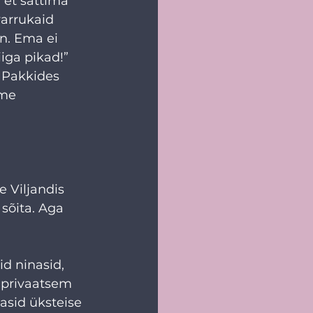
et sättima 
varrukaid 
on. Ema ei 
iga pikad!” 
 Pakkides 
ime 
 Viljandis 
sõita. Aga 
d ninasid, 
i privaatsem 
asid üksteise 