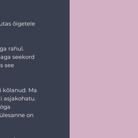
utas õigetele 
ga rahul. 
 aga seekord 
is see 
i kõlanud. Ma 
ti asjakohatu. 
ööga 
 ülesanne on 