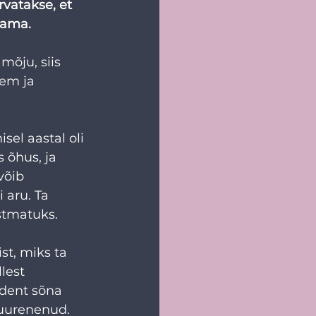
rvatakse, et 
lama.
mõju, siis 
em ja 
sel aastal oli 
 õhus, ja 
võib 
aru. Ta 
stmatuks.
st, miks ta 
lest 
ident sõna 
suurenenud. 