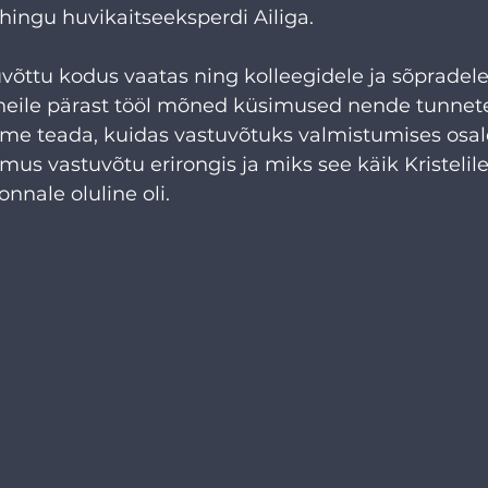
hingu huvikaitseeksperdi Ailiga.
tuvõttu kodus vaatas ning kolleegidele ja sõpradel
 neile pärast tööl mõned küsimused nende tunnete
me teada, kuidas vastuvõtuks valmistumises osale
us vastuvõtu erirongis ja miks see käik Kristelile, 
nnale oluline oli.