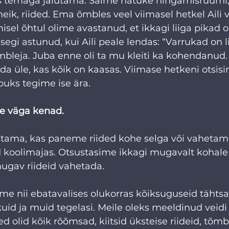
ks temaga jalutama. Saime natuke hingamisruumi, 
eik, riided. Ema õmbles veel viimasel hetkel Aili 
misel õhtul olime avastanud, et ikkagi liiga pikad 
segi astunud, kui Aili peale lendas: “Varrukad on li
leja. Juba enne oli ta mu kleiti ka kohendanud.
a üle, kas kõik on kaasas. Viimase hetkeni otsis
puks tegime ise ära.
lite väga kenad.
stama, kas paneme riided kohe selga või vahetame
 koolimajas. Otsustasime ikkagi mugavalt kohale 
mugav riideid vahetada.
ime nii ebatavalises olukorras kõiksuguseid tähtsai
ikuid ja muid tegelasi. Meile oleks meeldinud veid
ed olid kõik rõõmsad, kiitsid üksteise riideid, tõmb