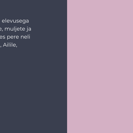
e elevusega 
, muljete ja 
s pere neli 
Ailile, 