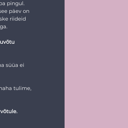
ba pingul. 
 see päev on 
ke riideid 
ga.
tuvõtu 
na süüa ei 
 maha tulime, 
võtule. 