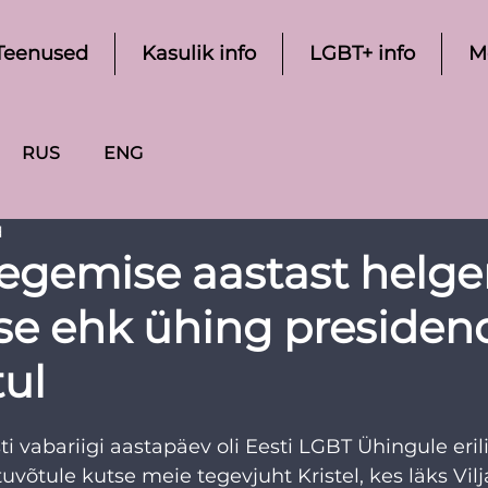
Teenused
Kasulik info
LGBT+ info
M
RUS
ENG
d
tegemise aastast helg
e ehk ühing presiden
tul
ti vabariigi aastapäev oli Eesti LGBT Ühingule eril
tuvõtule kutse meie tegevjuht Kristel, kes läks Vil