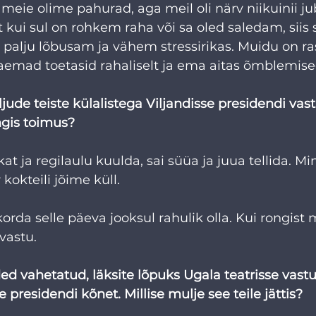
 meie olime pahurad, aga meil oli närv niikuinii ju
t kui sul on rohkem raha või sa oled saledam, siis
a palju lõbusam ja vähem stressirikas. Muidu on ras
aemad toetasid rahaliselt ja ema aitas õmblemise
ljude teiste külalistega Viljandisse presidendi vas
ngis toimus?
t ja regilaulu kuulda, sai süüa ja juua tellida. Mi
kokteili jõime küll.
 korda selle päeva jooksul rahulik olla. Kui rongist
vastu.
ded vahetatud, läksite lõpuks Ugala teatrisse vastu
 presidendi kõnet. Millise mulje see teile jättis?