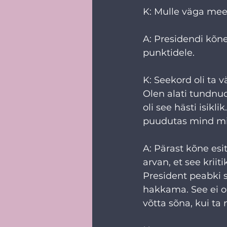
K: Mulle väga meel
A: Presidendi kõne
punktidele.
K: Seekord oli ta v
Olen alati tundnu
oli see hästi isikl
puudutas mind mitm
A: Pärast kõne esi
arvan, et see kriiti
President peabki s
hakkama. See ei ol
võtta sõna, kui ta 