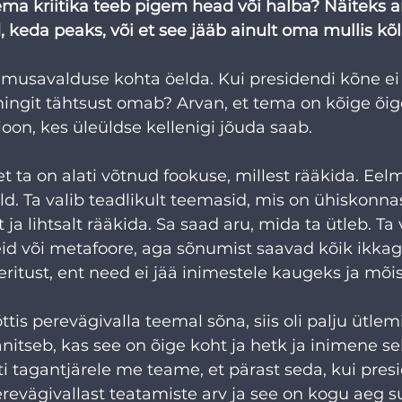
tema kriitika teeb pigem head või halba? Näiteks a
, keda peaks, või et see jääb ainult oma mullis kõ
vamusavalduse kohta öelda. Kui presidendi kõne ei 
mingit tähtsust omab? Arvan, et tema on kõige õig
ioon, kes üleüldse kellenigi jõuda saab.
t ta on alati võtnud fookuse, millest rääkida. Eelmi
ld. Ta valib teadlikult teemasid, mis on ühiskonnas
t ja lihtsalt rääkida. Sa saad aru, mida ta ütleb. Ta 
d või metafoore, aga sõnumist saavad kõik ikkagi 
ritust, ent need ei jää inimestele kaugeks ja mõi
ttis perevägivalla teemal sõna, siis oli palju ütlemi
nitseb, kas see on õige koht ja hetk ja inimene sel
 tagantjärele me teame, et pärast seda, kui pres
erevägivallast teatamiste arv ja see on kogu aeg 