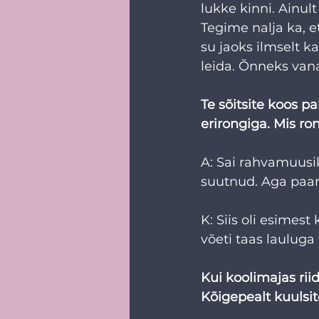
lukke kinni. Ainult
Tegime nalja ka, e
su jaoks ilmselt k
leida. Õnneks van
Te sõitsite koos pa
erirongiga. Mis ro
A: Sai rahvamuusika
suutnud. Aga paar 
K: Siis oli esimest
võeti taas lauluga 
Kui koolimajas rii
Kõigepealt kuulsite