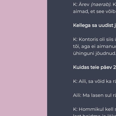
K: Ärev 
(naerab)
. 
aimad, et see võib 
Kellega sa uudist 
K: Kontoris oli siis
tõi, aga ei aimanu
ühinguni jõudnud
Kuidas teie päev 2
K: Aili, sa võid ka 
Aili: Ma lasen sul 
K: Hommikul kell s