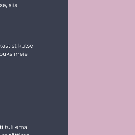
e, siis 
kastist kutse 
õpuks meie 
i tuli ema 