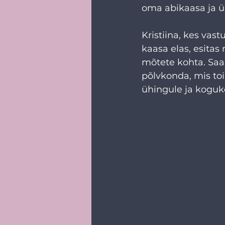
oma abikaasa ja ü
Kristiina, kes vas
kaasa elas, esitas
mõtete kohta. Saa
põlvkonda, mis toim
ühingule ja koguko