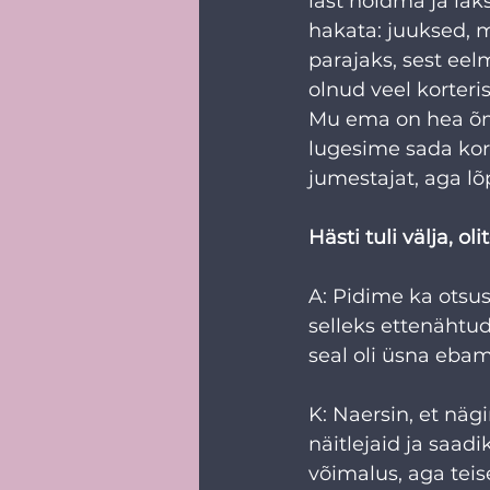
last hoidma ja lä
hakata: juuksed, m
parajaks, sest eel
olnud veel korteris
Mu ema on hea õmb
lugesime sada kord
jumestajat, aga lõ
Hästi tuli välja, o
A: Pidime ka otsu
selleks ettenähtud
seal oli üsna eba
K: Naersin, et näg
näitlejaid ja saad
võimalus, aga teis