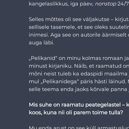
kangelaslikkus, iga päev, 
nonstop
 24/7
Selles mõttes oli see väljakutse – kir
sellisele tasemele, et see oleks suut
inimesi. Aga see on autorile äärmiselt o
auga läbi. 
„Pelikanid“ on minu kolmas romaan ja m
minust kirjaniku. Näib, et raamatud o
mõni neist tuleb ka edaspidi maailma 
mul „Pelikanidega“ päris hästi läinud
selle teema enda jaoks kõrvale panna j
Mis suhe on raamatu peategelastel – k
koos, kuna nii oli parem toime tulla?
Mu enda arust on see küll armastuslug