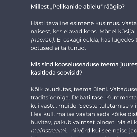
Millest „Pelikanide abielu“ räägib?
Hästi tavaline esimene küsimus. Vasta
naisest, kes elavad koos. Mõnel küsijal 
(naerab)
. Ei oskagi öelda, kas lugedes
ootused ei täitunud.
Mis sind kooseluseaduse teema juure
käsitleda soovisid?
Kõik puudutas, teema üleni. Vabaduse 
traditsiooniga. Debati tase. Kummasta
kui vastu, muide. Seoste tuletamise viis
Hea küll, ma ise vaatan seda kõike dist
huvitav, pakub vaimset pinget. Ma ei 
mainstream
i... niivõrd kui see naise j