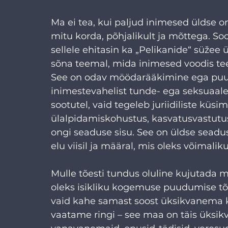
Ma ei tea, kui paljud inimesed üldse o
mitu korda, põhjalikult ja mõttega. Soo
sellele ehitasin ka „Pelikanide“ süžee 
sõna teemal, mida inimesed voodis te
See on odav möödarääkimine ega puutu
inimestevahelist tunde- ega seksuaalel
sootutel, vaid tegeleb juriidiliste küs
ülalpidamiskohustus, kasvatusvastutus
ongi seaduse sisu. See on üldse seadu
elu viisil ja määral, mis oleks võimalik
Mulle tõesti tundus oluline kujutada mit
oleks isikliku kogemuse puudumise tõt
vaid kahe samast soost üksikvanema ko
vaatame ringi – see maa on täis üksikv