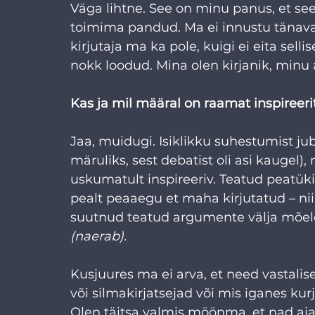
Väga lihtne. See on minu panus, et see
toimima pandud. Ma ei innustu tänavate
kirjutaja ma ka pole, kuigi ei eita selli
nokk loodud. Mina olen kirjanik, minu 
Kas ja mil määral on raamat inspireeri
Jaa, muidugi. Isiklikku suhestumist j
märuliks, sest debatist oli asi kaugel)
uskumatult inspireeriv. Teatud peatük
pealt peaaegu et maha kirjutatud – nii
suutnud teatud argumente välja mõeld
(naerab).
Kusjuures ma ei arva, et need vastalis
või silmakirjatsejad või mis iganes kurj
Olen täitsa valmis möönma, et nad ajav