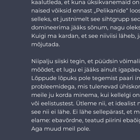
kaalutleda, et kuna üksikvanemaid on t
naised võiksid ennast „Pelikanide“ lo
selleks, et justnimelt see sihtgrupp se
domineerima jääks sõnum, nagu oleks 
Kuigi ma kardan, et see niiviisi läheb,
mõjutada.
Niipalju siiski tegin, et püüdsin võimalik
mõõdet, et lugu ei jääks ainult igapäev
Lõppude lõpuks pole tegemist paari 
probleemidega, mis tulenevad ühiskonn
meile ju korda minema, kui kellelgi o
või eelistustest. Ütleme nii, et idealis
see nii ei lähe. Ei lähe sellepärast, e
elame: ebavõrdne, teatud piirini ebaõ
Aga muud meil pole.