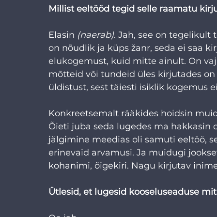
Millist eeltööd tegid selle raamatu kir
Elasin 
(naerab)
. Jah, see on tegelikul
on nõudlik ja küps žanr, seda ei saa ki
elukogemust, kuid mitte ainult. On vaja
mõtteid või tundeid üles kirjutades on
üldistust, sest täiesti isiklik kogemus
Konkreetsemalt rääkides hoidsin muid
Õieti juba seda lugedes ma hakkasin 
jälgimine meedias oli samuti eeltöö, se
erinevaid arvamusi. Ja muidugi jooksev 
kohanimi, õigekiri. Nagu kirjutav inim
Ütlesid, et lugesid kooseluseaduse mit