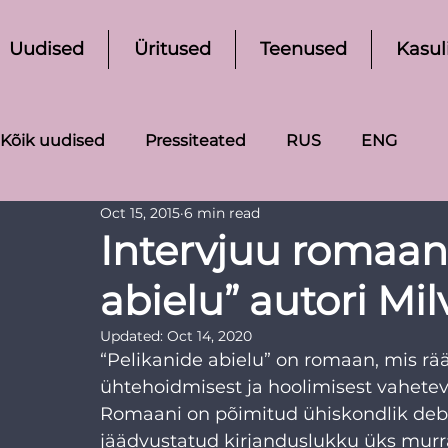
Uudised
Üritused
Teenused
Kasul
Kõik uudised
Pressiteated
RUS
ENG
Oct 15, 2015
6 min read
Intervjuu romaan
abielu” autori Mil
Updated:
Oct 14, 2020
“Pelikanide abielu” on romaan, mis rää
ühtehoidmisest ja hoolimisest vahete
Romaani on põimitud ühiskondlik deb
jäädvustatud kirjanduslukku üks murr