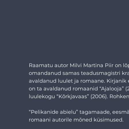
Raamatu autor Milvi Martina Piir on lõp
omandanud samas teadusmagistri kraad
avaldanud luulet ja romaane. Kirjanik 
on ta avaldanud romaanid “Ajalooja” (20
luulekogu “Kõrkjavaas” (2006). Rohkem
“Pelikanide abielu” tagamaade, eesmär
romaani autorile mõned küsimused.