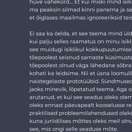
hüve vahekord... Et kui miski mind isikl
ma peaksin silmad kinni panema ja se
et õiglases maailmas ignoreeriksid t
Ei saa ka öelda, et see teema mind üld
kui palju selles raamatus on minu isi
see muidugi isiklikul kokkupuutumisel
tõepoolest seisnud sarnaste küsimuste
tõepoolest olnud väga lähedane sõbran
kohati ka leidsime. Nii et üsna loomu
naistegelaste prototüübid. Sündmused, 
jaoks minevik, lõpetatud teema. Aga o
arutanud, et kui see seadus oleks olema
oleks ennast päevapealt kooselusse regi
praktilised probleemilahendused oleksi
kuna juriidilises mõttes oleks meil oln
see, mis ongi selle seaduse mõte.