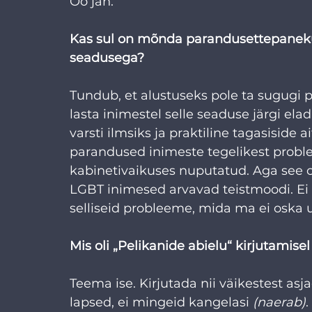
Oo jah.
Kas sul on mõnda parandusettepanekut
seadusega?
Tundub, et alustuseks pole ta sugugi p
lasta inimestel selle seaduse järgi ela
varsti ilmsiks ja praktiline tagasiside 
parandused inimeste tegelikest proble
kabinetivaikuses nuputatud. Aga see on
LGBT inimesed arvavad teistmoodi. Ei t
selliseid probleeme, mida ma ei oska u
Mis oli „Pelikanide abielu“ kirjutamis
Teema ise. Kirjutada nii väikestest asja
lapsed, ei mingeid kangelasi 
(naerab)