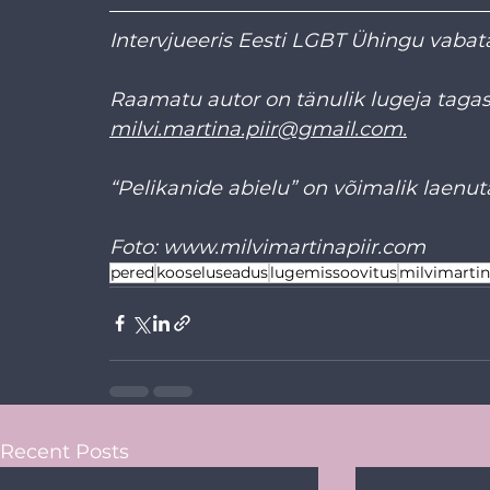
Intervjueeris Eesti LGBT Ühingu vabata
Raamatu autor on tänulik lugeja tagasi
milvi.martina.piir@gmail.com
.
“Pelikanide abielu” on võimalik laenu
Foto: www.milvimartinapiir.com
pered
kooseluseadus
lugemissoovitus
milvimartin
Recent Posts