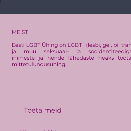
Vikerkaare
PRESSITEADE:
Baltimaade suurim LGBT+
üritus Baltic Pride toimub
Eestis
MEIST
Eesti LGBT Ühing on LGBT+ (lesbi, gei, bi, tra
ja muu seksuaal- ja sooidentiteedig
inimeste ja nende lähedaste heaks tööt
mittetulundusühing.
Toeta meid