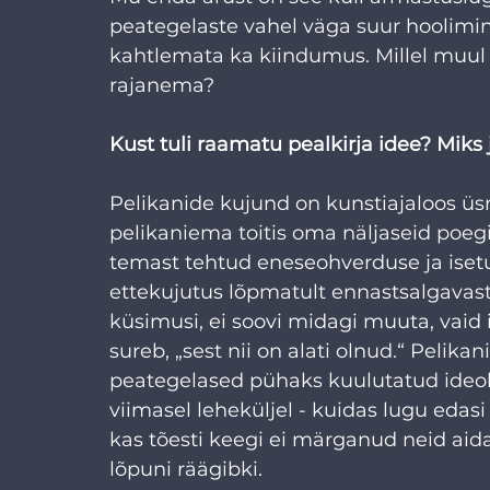
peategelaste vahel väga suur hoolimin
kahtlemata ka kiindumus. Millel muul 
rajanema?
Kust tuli raamatu pealkirja idee? Miks 
Pelikanide kujund on kunstiajaloos üs
pelikaniema toitis oma näljaseid poegi
temast tehtud eneseohverduse ja isetus
ettekujutus lõpmatult ennastsalgavast 
küsimusi, ei soovi midagi muuta, vaid 
sureb, „sest nii on alati olnud.“ Peli
peategelased pühaks kuulutatud ideol
viimasel leheküljel - kuidas lugu edasi
kas tõesti keegi ei märganud neid aidat
lõpuni räägibki.