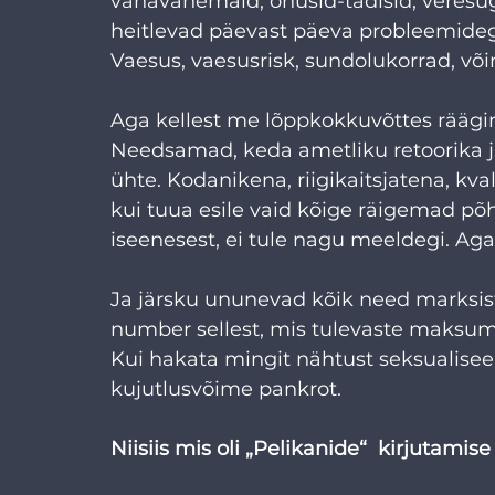
vanavanemaid, onusid-tädisid, veresug
heitlevad päevast päeva probleemideg
Vaesus, vaesusrisk, sundolukorrad, v
Aga kellest me lõppkokkuvõttes räägim
Needsamad, keda ametliku retoorika järg
ühte. Kodanikena, riigikaitsjatena, kva
kui tuua esile vaid kõige räigemad põh
iseenesest, ei tule nagu meeldegi. Aga
Ja järsku ununevad kõik need marksis
number sellest, mis tulevaste maksu
Kui hakata mingit nähtust seksualisee
kujutlusvõime pankrot.
Niisiis mis oli „Pelikanide“  kirjutami