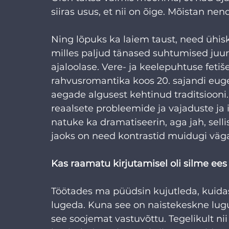
siiras usus, et nii on õige. Mõistan nen
Ning lõpuks ka laiem taust, need ühisk
milles paljud tänased suhtumised juur
ajaloolase. Vere- ja keelepuhtuse fetiše
rahvusromantika koos 20. sajandi eu
aegade algusest kehtinud traditsiooni.
reaalsete probleemide ja vajaduste ja
natuke ka dramatiseerin, aga jah, sel
jaoks on need kontrastid muidugi väga
Kas raamatu kirjutamisel oli silme ee
Töötades ma püüdsin kujutleda, kuidas
lugeda. Kuna see on naistekeskne lugu, 
see soojemat vastuvõttu. Tegelikult nii