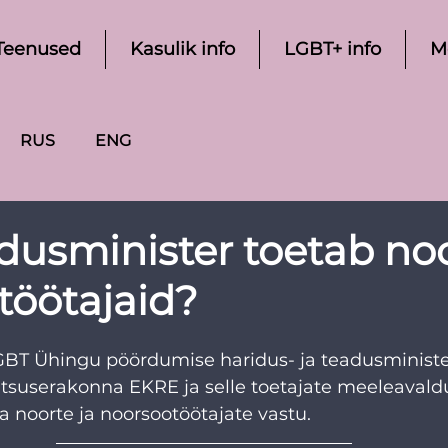
Teenused
Kasulik info
LGBT+ info
M
RUS
ENG
dusminister toetab noo
töötajaid?
BT Ühingu pöördumise haridus- ja teadusminister
itsuserakonna EKRE ja selle toetajate meeleavaldu
noorte ja noorsootöötajate vastu. 