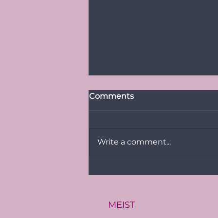
Comments
Write a comment...
PRESSITEADE:
Baltimaade suurim LGBT+
üritus Baltic Pride toimub
Eestis
MEIST