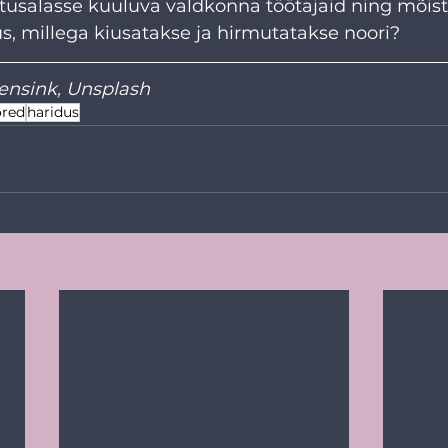
utusalasse kuuluva valdkonna töötajaid ning mõis
us, millega kiusatakse ja hirmutatakse noori?
ensink
, 
Unsplash
red
haridus