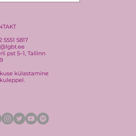
NTAKT
2 5551 5817
o@lgbt.ee
li pst 5–1, Tallinn
19
kuse külastamine
kuleppel.