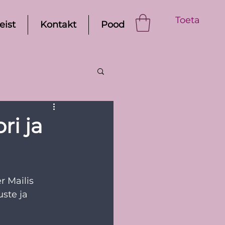
Toeta
eist
Kontakt
Pood
ri ja
 Mailis 
ste ja 