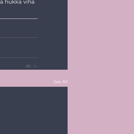
ta hukka viha 
See All