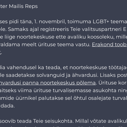
er Mailis Reps
ses pidi täna, 1. novembril, toimuma LGBT+ teema
le. Samaks ajal registreeris Teie valitsuspartneri 
 liige noortekeskuse ette avaliku koosoleku, mill
valdama meelt ürituse teema vastu. 
Erakond toob
t
. 
a vahendusel ka teada, et noortekeskuse töötaja
ile saadetakse solvanguid ja ähvardusi. Lisaks pos
hvardusi panna noortekeskus põlema
. Ürituse ko
aitseks viima ürituse turvalisemasse asukohta nin
ide üürnikel palutakse sel õhtul osalejate turval
ldada.
oovib teada Teie seisukohta. Millal võtate avalikul