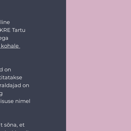
line 
EKRE Tartu 
ega 
 kohale 
d on 
titatakse 
rraldajad on 
g 
isuse nimel 
t sõna, et 