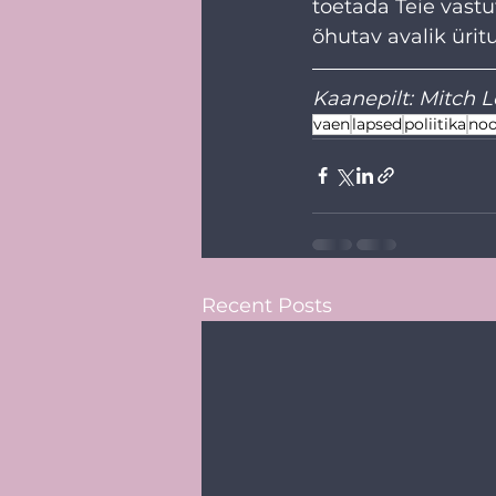
toetada Teie vast
õhutav avalik ürit
Kaanepilt: 
Mitch L
vaen
lapsed
poliitika
noo
Recent Posts