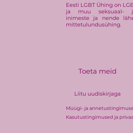
Eesti LGBT Ühing on LGBT+
ja muu seksuaal- ja
inimeste ja nende läh
mittetulundusühing.
Toeta meid
Liitu uudiskirjaga
Müügi- ja annetustingimus
Kasutustingimused ja privaa