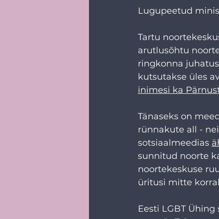
Lugupeetud minist
Tartu noortekesku
arutlusõhtu noorte
ringkonna juhatuse
kutsutakse üles a
inimesi ka Pärnus
Tänaseks on meedi
rünnakute all - ne
sotsiaalmeedias 
ä
sunnitud noorte k
noortekeskuse ruum
üritusi mitte korra
Eesti LGBT Ühing s