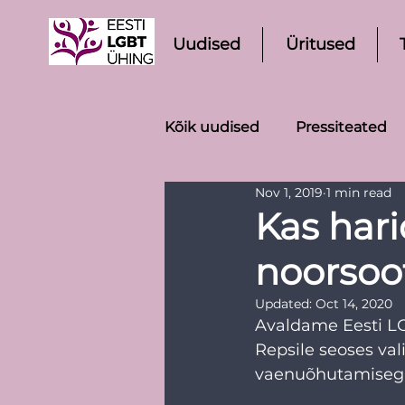
Uudised
Üritused
Kõik uudised
Pressiteated
Nov 1, 2019
1 min read
Kas hari
noorsoo
Updated:
Oct 14, 2020
Avaldame Eesti LG
Repsile seoses val
vaenuõhutamisega 