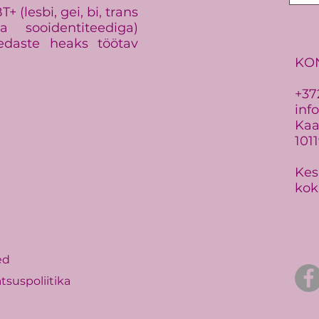
 (lesbi, gei, bi, trans
 sooidentiteediga)
edaste heaks töötav
KO
+37
inf
Kaar
101
Kes
kok
ed
tsuspoliitika