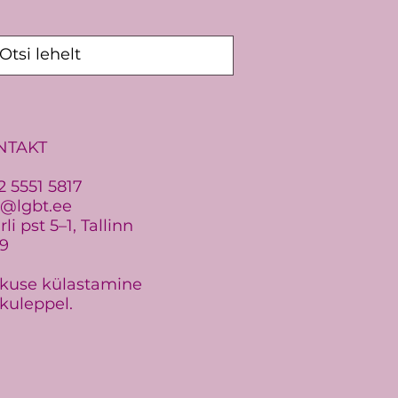
u vastu ei saa
NTAKT
2 5551 5817
o@lgbt.ee
li pst 5–1, Tallinn
19
kuse külastamine
kuleppel.