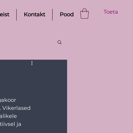
Toeta
eist
Kontakt
Pood
gakoor 
 Vikerlased 
likele 
ivsel ja 