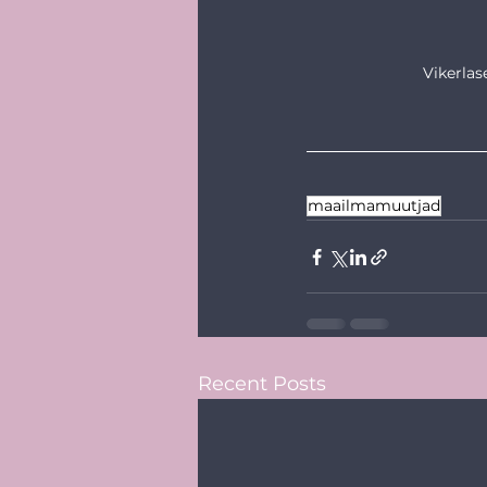
Vikerlase
maailmamuutjad
Recent Posts