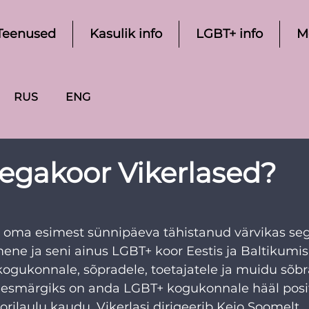
Teenused
Kasulik info
LGBT+ info
M
RUS
ENG
segakoor Vikerlased?
el oma esimest sünnipäeva tähistanud värvikas se
ene ja seni ainus LGBT+ koor Eestis ja Baltikumis.
ogukonnale, sõpradele, toetajatele ja muidu sõbra
eesmärgiks on anda LGBT+ kogukonnale hääl positi
koorilaulu kaudu. Vikerlasi dirigeerib Keio Soomelt.