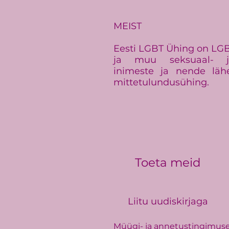
Baltimaade suurim LGBT+
üritus Baltic Pride toimub
Eestis
MEIST
Eesti LGBT Ühing on LGBT+
ja muu seksuaal- ja
inimeste ja nende läh
mittetulundusühing.
Toeta meid
Liitu uudiskirjaga
Müügi- ja annetustingimus