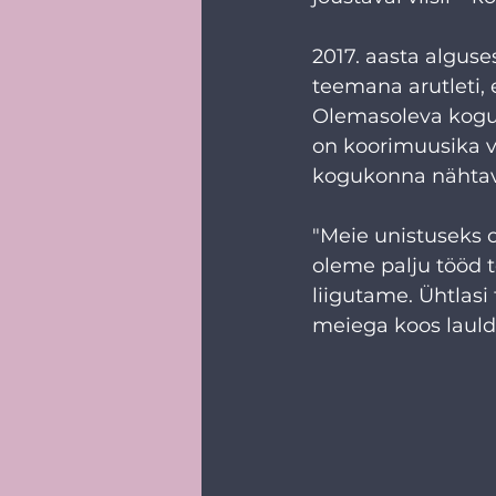
2017. aasta alguse
teemana arutleti, 
Olemasoleva koguk
on koorimuusika v
kogukonna nähtav
"Meie unistuseks o
oleme palju tööd 
liigutame. Ühtlasi
meiega koos laulda