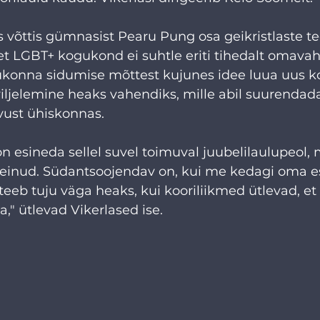
s võttis gümnasist Pearu Pung osa geikristlaste t
et LGBT+ kogukond ei suhtle eriti tihedalt omavahe
onna sidumise mõttest kujunes idee luua uus koo
iljelemine heaks vahendiks, mille abil suurendad
ust ühiskonnas.
n esineda sellel suvel toimuval juubelilaulupeol, 
teinud. Südantsoojendav on, kui me kedagi oma e
 teeb tuju väga heaks, kui kooriliikmed ütlevad, et 
," ütlevad Vikerlased ise.