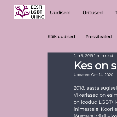
Uudised
Üritused
Kõik uudised
Pressiteated
Jan 9, 2019
1 min read
Kes on 
Updated:
Oct 14, 2020
2018. aasta sügis
Vikerlased on esim
on loodud LGBT+ k
inimestele. Koori 
jõustaval viisil – 