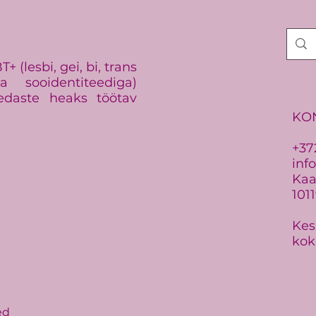
vaen
 (lesbi, gei, bi, trans
 sooidentiteediga)
edaste heaks töötav
KO
+37
inf
Kaar
101
Kes
kok
ed