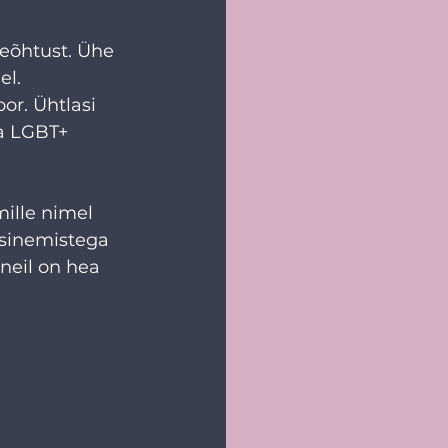
eeõhtust. Ühe 
l. 
r. Ühtlasi 
a LGBT+ 
mille nimel 
sinemistega 
neil on hea 