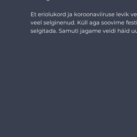
Et eriolukord ja koroonaviiruse levik ve
veel selginenud. Küll aga soovime fest
selgitada. Samuti jagame veidi häid uu