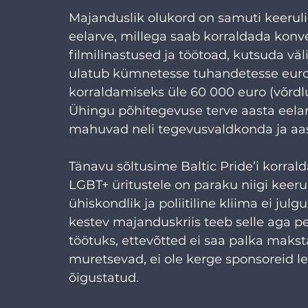
Majanduslik olukord on samuti keeruline
eelarve, millega saab korraldada konve
filmilinastused ja töötoad, kutsuda väli
ulatub kümnetesse tuhandetesse eurodes
korraldamiseks üle 60 000 euro (võrdl
Ühingu põhitegevuse terve aasta eelar
mahuvad neli tegevusvaldkonda ja aas
Tänavu sõltusime Baltic Pride’i korralda
LGBT+ üritustele on paraku niigi keeru
ühiskondlik ja poliitiline kliima ei julg
kestev majanduskriis teeb selle aga pe
töötuks, ettevõtted ei saa palka mak
muretsevad, ei ole kerge sponsoreid lei
õigustatud. 