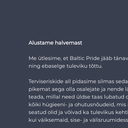
Alustame halvemast
Me ütlesime, et Baltic Pride jääb tänav
ning ebaselge tuleviku tõttu.
Terviseriskide all pidasime silmas sed
pikemat aega olla osalejate ja nende l
teada, millal need üldse taas lubatud 
kõiki hügieeni- ja ohutusnõudeid, mis 
seatud olid ja võivad ka tulevikus keht
kui väiksemaid, sise- ja välisruumidess