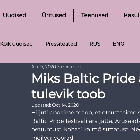
Uudised
Üritused
Teenused
Kasul
Kõik uudised
Pressiteated
RUS
ENG
Apr 9, 2020
3 min read
Miks Baltic Pride
tulevik toob
Updated:
Oct 14, 2020
Hiljuti andsime teada, et otsustasime 
Baltic Pride festivali ära jätta. Arusa
pettumust, kohati ka mõistmatust. Ne
meilegi võõrad. 