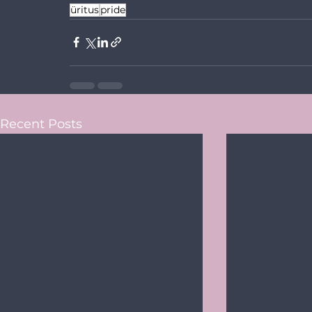
üritus
pride
Recent Posts