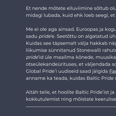
Et nende mõtete elluviimine sõltub olu
midagi lubada, kuid ehk loeb seegi, et
Me ei ole aga ainsad. Euroopas ja kog
sadu 
pride
’e. Seetõttu on algatatud ü
Kuidas see täpsemalt välja hakkab näge
liikumise sünnitanud Stonewalli rahutu
pride
’id üle maailma kõnede, muusika 
otseülekandeürituses, et väljendada s
Global Pride’i uudiseid saad jälgida 
Fa
anname ka teada, kuidas Baltic Pride s
Aitäh teile, et hoolite Baltic Pride’ist
kokkutulemist ning mõistate keerulisel 