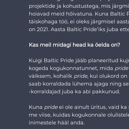
projektide ja kohustustega, mis järgm
hoiavad meid hõivatuna. Kuna Baltic P
täiskohaga töö, ei oleks järgmisel aast
on 2021. Aasta Baltic Pride’iks juba ett
Kas meil midagi head ka öelda on? 
Kuigi Baltic Pride jääb planeeritud kuju
kogeda kogukonnatunnet, mida 
pride
väiksem, kohalik 
pride
, kui olukord o
saab korraldada lühema ajaga ning sel
-korraldajad juba ka abi pakkunud. 
Kuna 
pride
 ei ole ainult üritus, vaid 
me viise, kuidas kogukonnale olulistel
inimestele hääl anda. 