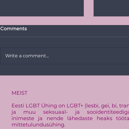
Comments
Write a comment...
Vikerkaare
PRESSITEADE:
Baltimaade suurim LGBT+
üritus Baltic Pride toimub
Eestis
MEIST
Eesti LGBT Ühing on LGBT+ (lesbi, gei, bi, tra
ja muu seksuaal- ja sooidentiteedig
inimeste ja nende lähedaste heaks tööt
mittetulundusühing.