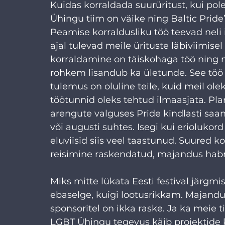
Kuidas korraldada suurüritust, kui pol
Ühingu tiim on väike ning Baltic Pride’
Peamise korraldusliku töö teevad neli in
ajal tulevad meile ürituste läbiviimisel
korraldamine on täiskohaga töö ning m
rohkem lisandub ka ületunde. See töö o
tulemus on oluline teile, kuid meil ole
töötunnid oleks tehtud ilmaasjata. Plan
arengute valguses Pride kindlasti saan
või augusti suhtes. Isegi kui eriolukord
eluviisid siis veel taastunud. Suured 
reisimine raskendatud, majandus habr
Miks mitte lükata Eesti festival järgmi
ebaselge, kuigi lootusrikkam. Majandus 
sponsoritel on ikka raske. Ja ka meie t
LGBT Ühingu tegevus käib projektide k