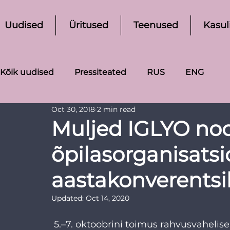
Uudised
Üritused
Teenused
Kasul
Kõik uudised
Pressiteated
RUS
ENG
Oct 30, 2018
2 min read
Muljed IGLYO noo
õpilasorganisatsi
aastakonverentsil
Updated:
Oct 14, 2020
 5.–7. oktoobrini toimus rahvusvahelise LGBTQI noorsoo- ja õpilasorganisatsiooni 