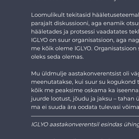
Loomulikult tekitasid hääletuseteemal
parajalt diskussiooni, aga enamik otsus
hääletades ja protsessi vaadatates tekk
IGLYO on suur organisatsioon, aga na
me kõik oleme IGLYO. Organisatsioon s
oleks seda olemas. 
Mu üldmulje aastakonverentsist oli väg
meenutatakse, kui suur su kogukond te
kõik me peaksime oskama ka iseennast
juurde lootust, jõudu ja jaksu – tahan ü
ma ei suuda ära oodata tulevasi võimal
IGLYO aastakonverentsil esindas ühing