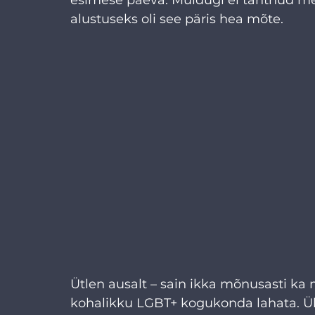
alustuseks oli see päris hea mõte.
Ütlen ausalt – sain ikka mõnusasti ka 
kohalikku LGBT+ kogukonda lahata. Ül