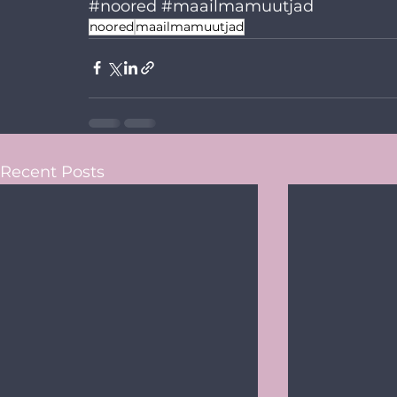
#noored
#maailmamuutjad
noored
maailmamuutjad
Recent Posts