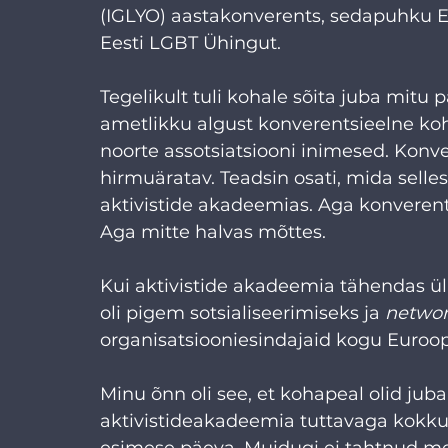
(IGLYO) aastakonverents, sedapuhku Ed
Eesti LGBT Ühingut.
Tegelikult tuli kohale sõita juba mitu
ametlikku algust konverentsieelne koh
noorte assotsiatsiooni inimesed. Konve
hirmuäratav. Teadsin osati, mida sellest
aktivistide akadeemias. Aga konverents 
Aga mitte halvas mõttes.
Kui aktivistide akadeemia tähendas üli
oli pigem sotsialiseerimiseks ja 
netwo
organisatsiooniesindajaid kogu Euroopas
Minu õnn oli see, et kohapeal olid juba
aktivistideakadeemia tuttavaga kokku
esimese päeva. Muidugi ei tahtnud me