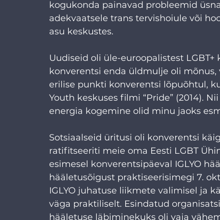
kogukonda painavad probleemid üsna s
adekvaatsele trans tervishoiule või hoo
asu keskustes.
Uudiseid oli üle-euroopalistest LGBT+
konverentsi enda üldmulje oli mõnus, 
erilise punkti konverentsi lõpuõhtul, 
Youth keskuses filmi “Pride” (2014). Ni
energia kogemine olid minu jaoks e
Sotsiaalseid üritusi oli konverentsi kä
ratifitseeriti meie oma Eesti LGBT Ühi
esimesel konverentsipäeval IGLYO hääl
hääletusõigust praktiseerisimegi 7. ok
IGLYO juhatuse liikmete valimisel ja k
väga praktiliselt. Esindatud organisat
hääletuse läbiminekuks oli vaja vähema