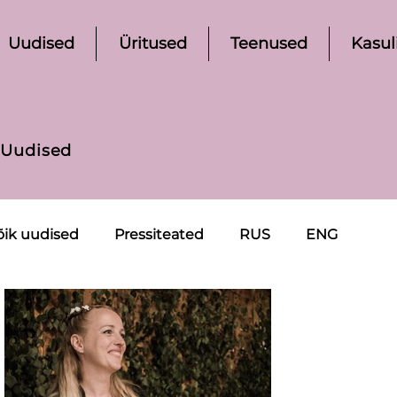
Uudised
Üritused
Teenused
Kasul
Uudised
õik uudised
Pressiteated
RUS
ENG