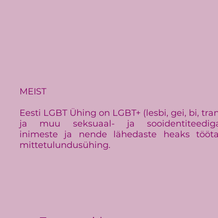
MEIST
Eesti LGBT Ühing on LGBT+ (lesbi, gei, bi, tra
ja muu seksuaal- ja sooidentiteedig
inimeste ja nende lähedaste heaks tööt
mittetulundusühing.