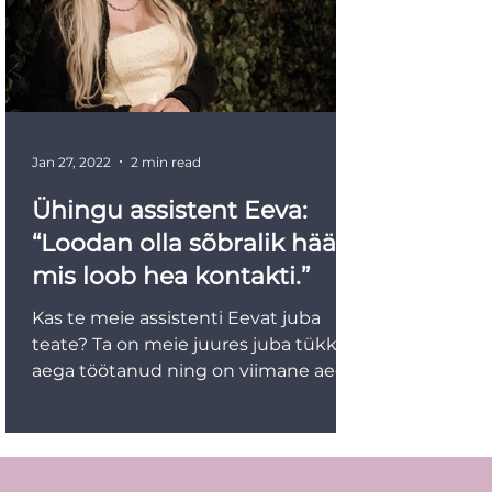
Jan 27, 2022
2 min read
Ühingu assistent Eeva:
“Loodan olla sõbralik hääl,
mis loob hea kontakti.”
Kas te meie assistenti Eevat juba
teate? Ta on meie juures juba tükk
aega töötanud ning on viimane aeg
teda teile lähemalt tutvustada....