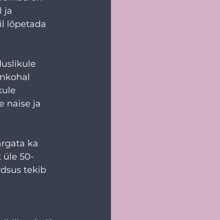
 ja 
il lõpetada 
uslikule 
inkohal 
ule 
 naise ja 
ärgata ka 
 üle 50-
dsus tekib 