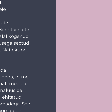
l 
ele 
kute 
iim tõi näite 
ialal kogenud 
hvusega seotud 
 Näiteks on 
ada 
henda, et me 
emalt mõelda 
nalüüsida,  
 ehitatud 
oomadega. See 
loomad on 