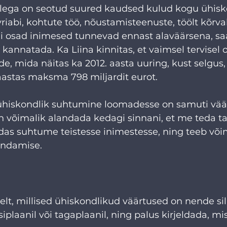
llega on seotud suured kaudsed kulud kogu ühisk
riabi, kohtute töö, nõustamisteenuste, töölt kõrv
 kui osad inimesed tunnevad ennast alaväärsena, s
kannatada. Ka Liina kinnitas, et vaimsel tervisel 
, mida näitas ka 2012. aasta uuring, kust selgus,
aastas maksma 798 miljardit eurot. 
t ühiskondlik suhtumine loomadesse on samuti vää
n võimalik alandada kedagi sinnani, et me teda ta
das suhtume teistesse inimestesse, ning teeb või
andamise. 
telt, millised ühiskondlikud väärtused on nende si
plaanil või tagaplaanil, ning palus kirjeldada, mi