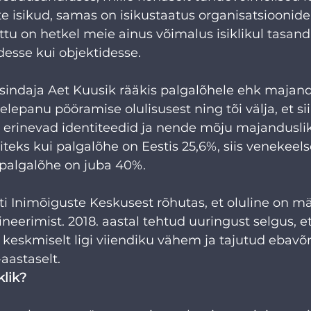
 isikud, samas on isikustaatus organisatsioonidel
õttu on hetkel meie ainus võimalus isiklikul tasand
sse kui objektidesse. 
sindaja Aet Kuusik rääkis palgalõhele ehk majand
lepanu pööramise olulisusest ning tõi välja, et si
erinevad identiteedid ja nende mõju majanduslik
teks kui palgalõhe on Eestis 25,6%, siis venekeelse
palgalõhe on juba 40%. 
ti Inimõiguste Keskusest rõhutas, et oluline on m
ineerimist. 2018. aastal tehtud uuringust selgus, et
keskmiselt ligi viiendiku vähem ja tajutud ebavõr
aastaselt. 
klik?