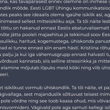
ena, kas tavapärasest erinev olemine on inimese isi
kondlik mõõde. Eesti LGBT Ühingu kommunikatsioo
ates peaks see ideaalis olema igaühe isiklik asi, a
inimesed sellest mitteisikliku asja. Ta tõi näite lesb
 tõttu on hakanud ennast Eestis ebaturvalisemal
mõte jätta pooleli majaehitus ja tekkinud soov Eest
kasulikku, haritud, kogemustega, ühiskonda panust
nad ei tunne ennast siin enam hästi. Kristiina rõhut
 palju ja kui iga vähemusgrupp ennast halvasti t
rdsust kannatab, siis selline stressirikka ja mitte
u elamine mõjutab lõpuks meid kõiki ning viib ühi
eri. 
t isiklikust vormub ühiskondlik. Ta tõi näite, et p
givallaga, sest majanduslik sõltuvust teisest inim
pole võrdne ning see toob kaasa ohud, mis võivad
isvormideni. Vägivald pole aga samuti kellegi isik