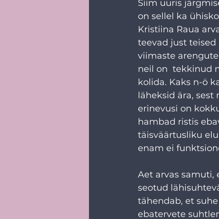
Siim uuris järgmis
on sellel ka ühis
Kristiina Raua arv
teevad just teised 
viimaste arengute
neil on  tekkinud 
kolida. Kaks n-ö 
läheksid ära, sest 
erinevusi on kokku
hambad ristis ebavõ
täisväärtusliku el
enam ei funktsione
Aet arvas samuti, e
seotud lähisuhtevä
tähendab, et suhe 
ebatervete suhtlem