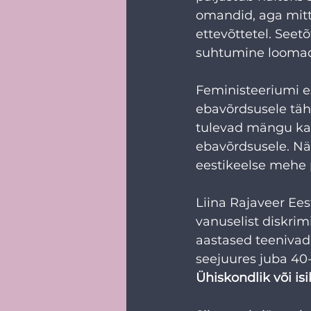
omandid, aga mitte
ettevõttetel. Seet
suhtumine loomade
Feministeeriumi e
ebavõrdsusele tähe
tulevad mängu ka 
ebavõrdsusele. Näi
eestikeelse mehe 
Liina Rajaveer Ees
vanuselist diskrim
aastased teenivad 
seejuures juba 40-
Ühiskondlik või isi