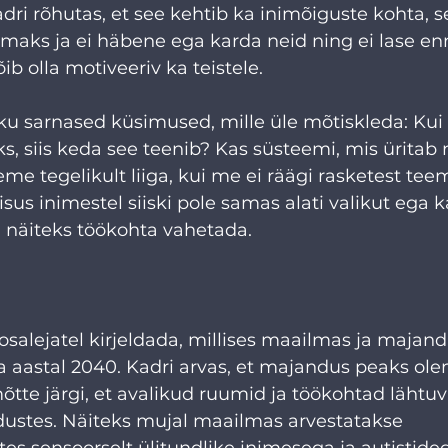
dri rõhutas, et see kehtib ka inimõiguste kohta, se
aks ja ei häbene ega karda neid ning ei lase enn
õib olla motiveeriv ka teistele.
hku sarnased küsimused, mille üle mõtiskleda: Kui 
, siis keda see teenib? Kas süsteemi, mis üritab n
eeme tegelikult liiga, kui me ei räägi rasketest te
eisus inimestel siiski pole samas alati valikut ega 
a näiteks töökohta vahetada. 
osalejatel kirjeldada, millises maailmas ja majan
a aastal 2040. Kadri arvas, et majandus peaks ol
tte järgi, et avalikud ruumid ja töökohtad lähtuv
ustes. Näiteks mujal maailmas arvestatakse 
s sensoorselt ülitundlike inimesega ja autistide