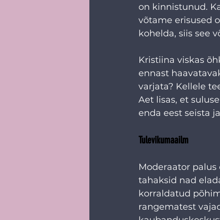
on kinnistunud. Ka
võtame erisused om
kohelda, siis see v
Kristiina viskas õ
ennast haavatavaks
varjata? Kellele t
Aet lisas, et sulus
enda eest seista j
Tulevikumaailm
Moderaator palus 
tahaksid nad elad
korraldatud põhimõ
rangematest vajad
kaubanduskeskuste