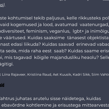
us
). 
e kohtumisel tekib paljusus, kelle rikkusteks pol
, vaid kogemused ja lood, avatumad  vaatenurgad
iversiteet, feminism, veganlus,  lgbt+ ja inimõig
 väärtused. Kuidas saaksime  tänasest objektista
st edasi liikuda? Kuidas saavad  erinevad vaba
ta seda, mida raha eest  saab? Kuidas saame eris
, mis tagavad  kõigile majandusliku heaolu? Selles
itigi. 
 Liina Rajaveer, Kristiina Raud, Aet Kuusik, Kadri Sikk, Siim Vaht
sid
htrus juhatas arutelu sisse näidetega, kuidas  
ebavõrdne kohtlemine ja erisustega mittearvest