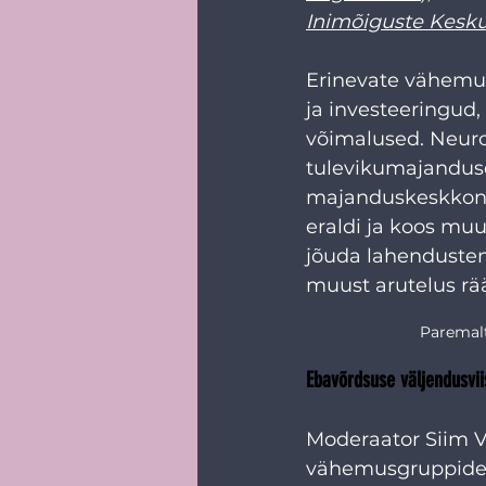
Inimõiguste Kesk
Erinevate vähemust
ja investeeringud
võimalused. Neurod
tulevikumajanduse
majanduskeskkonna
eraldi ja koos muu
jõuda lahendusteni
muust arutelus rääg
Paremalt
Ebavõrdsuse väljendusvii
Moderaator Siim Va
vähemusgruppide 