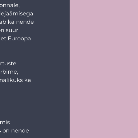
onnale, 
alejäämisega 
aab ka nende 
on suur 
 et Euroopa 
rtuste 
rbime, 
malikuks ka 
lmis 
s on nende 