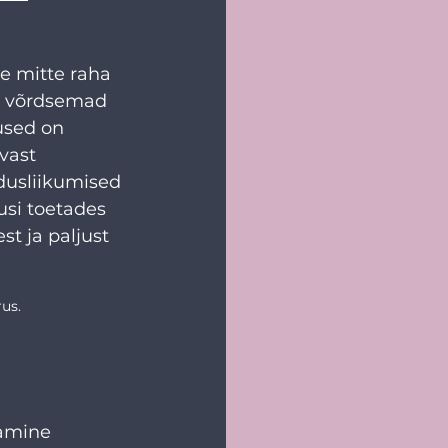
e mitte raha 
, võrdsemad 
used on 
vast 
dusliikumised 
usi toetades 
t ja paljust 
rus.
amine 