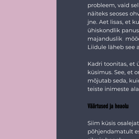
probleem, vaid se
näiteks seoses ohv
jne. Aet lisas, et
ühiskondlik panus 
majanduslik  mõõde
Liidule läheb see 
Kadri toonitas, e
küsimus. See, et o
mõjutab seda, kui
teiste inimeste al
Väärtused ja heaolu
Siim küsis osaleja
põhjendamatult esi