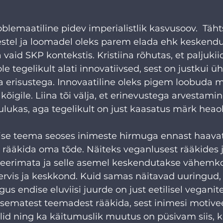
oblemaatiline pidev imperialistlik kasvusoov.  Täh
estel ja loomadel oleks parem elada ehk keskend
vaid SKP kontekstis. Kristiina rõhutas, et paljukii
le tegelikult alati innovatiivsed, sest on justkui 
 erisustega. Innovaatiline oleks pigem loobuda mõ
igile. Liina tõi välja, et erinevustega arvestamine
ukas, aga tegelikult on just kaasatus märk heaol
ulise teema seoses inimeste hirmuga ennast haavat
a rääkida oma tõde. Näiteks veganlusest rääkides j
sseerimata ja selle asemel keskendutakse vähemkon
rvis ja keskkond. Kuid samas näitavad uuringud, 
us endise eluviisi juurde on just eetilisel veganit
lisematest teemadest rääkida, sest inimesi motivee
lid ning ka käitumuslik muutus on püsivam siis, k