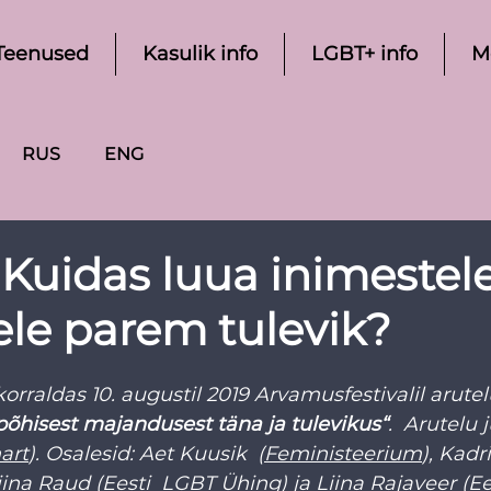
Teenused
Kasulik info
LGBT+ info
M
RUS
ENG
 Kuidas luua inimestele
le parem tulevik?
orraldas 10. augustil 2019 Arvamusfestivalil arutel
põhisest majandusest täna ja tulevikus“
.  Arutelu 
art
). Osalesid: Aet Kuusik  (
Feministeerium
), Kadri
tiina Raud (Eesti  LGBT Ühing) ja Liina Rajaveer (
Ee