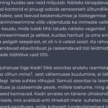
 ning kuidas see neid mõjutab. Näiteks tänapäeva
 kontorid ei pruugi sobida sensoorselt ülitundlik
stidele, sest teevad keskendumise ja töötegemise 
skrimineerimine võib väljenduda ka inimeste vali
kaudu, mida tuleb tihti taluda näiteks veganitel. S
imineerimisest ja sellest, kuidas haritud  ja oma er
a pelgalt seepärast, et oli n-ö valest soost. Ka ra
ndavad ebavõrdsust ja raskendavad töö leidmist.
ade tööhõive vaid 10%. 
 juhatuse liige Kadri Sikk soovitas arutelu raamist
as rõhun mina?
,  sest vähemusse kuulumine, ei tä
ellegi  teise suhtes rõhujad. Samuti soovitas ta lai
tuse ja süsteemide peale, millele toetume, ning a
 need kannavad. Kadri arvates on tänane ühiskond 
isele, mis avaldub eriti ilmekalt meie  suhetes l
 seadusandluses, mille kohaselt tundevõimelised 