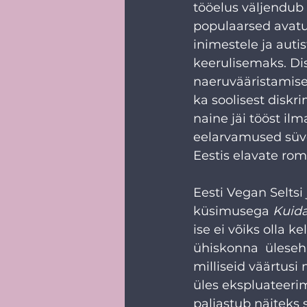
tööelus väljendub
populaarsed avatud
inimestele ja auti
keerulisemaks. Di
naeruvääristamise 
ka soolisest diskr
naine jäi tööst ilm
eelarvamused süve
Eestis elavate rom
Eesti Vegan Seltsi
küsimusega 
Kuid
ise ei võiks olla k
ühiskonna  ülesehi
milliseid väärtusi
üles ekspluateerim
paljastub näiteks