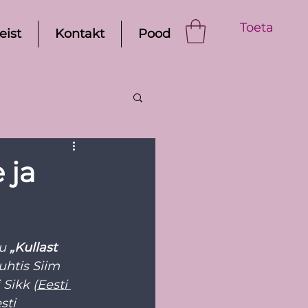
Toeta
eist
Kontakt
Pood
 ja
u 
„Kullast 
juhtis Siim 
 Sikk (
Eesti 
sti 