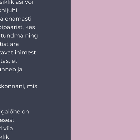
klik asi või 
nijuhi 
ga enamasti 
ipaarist, kes 
t tundma ning 
ist ära 
avat inimest 
as, et 
unneb ja 
 
skonnani, mis 
algalõhe on 
esest 
 viia 
lik 