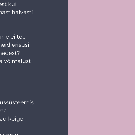
st kui 
ast halvasti 
me ei tee 
eid erisusi 
emadest? 
ka võimalust 
dussüsteemis 
ema 
ad kõige 
ga ning 