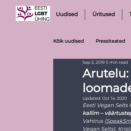
Uudised
Üritused
Kõik uudised
Pressiteated
Sep 3, 2019
5 min read
Arutelu:
loomade
Updated:
Oct 14, 2020
Eesti Vegan Selts k
kallim – väärtuste
Vahtrus (
SpeakSm
Vegan Selts
), Kris