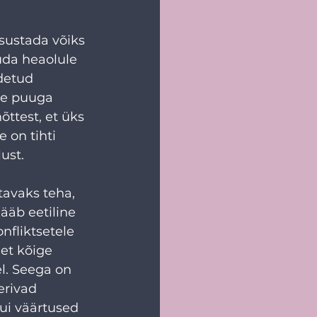
tsustada võiks 
uda heaolule 
detud 
ühe puuga 
ttest, et üks 
 on tihti 
ust. 
avaks teha, 
ääb eetiline 
fliktsetele 
et kõige 
el. Seega on 
rivad  
ui väärtused 