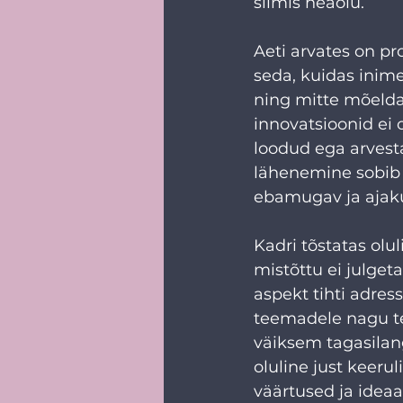
silmis heaolu. 
Aeti arvates on pr
seda, kuidas inim
ning mitte mõelda 
innovatsioonid ei o
loodud ega arvesta
lähenemine sobib kõ
ebamugav ja ajakul
Kadri tõstatas ol
mistõttu ei julget
aspekt tihti adre
teemadele nagu te
väiksem tagasilang
oluline just keeru
väärtused ja ideaa