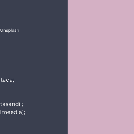
 Unsplash
utada;
tasandil;
almeedia);