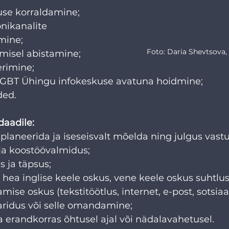
se korraldamine;
ikanalite 
mine;
Foto: Daria Shevtsova,
amisel abistamine;
rimine;
 LGBT Ühingu infokeskuse avatuna hoidmine;
ded.
aadile:
laneerida ja iseseisvalt mõelda ning julgus vast
 ja koostöövalmidus;
 ja täpsus;
a hea inglise keele oskus, vene keele oskus suhtlus
mise oskus (tekstitöötlus, internet, e-post, sotsia
haridus või selle omandamine;
 erandkorras õhtusel ajal või nädalavahetusel.