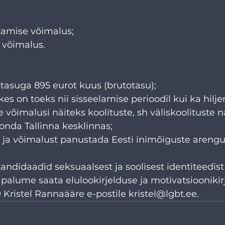
tamise võimalus;
 võimalus.
tasuga 895 eurot kuus (brutotasu);
 kes on toeks nii sisseelamise perioodil kui ka hilj
võimalusi näiteks koolituste, sh väliskoolituste n
onda Tallinna kesklinnas;
 ja võimalust panustada Eesti inimõiguste arengu
ndidaadid seksuaalsest ja soolisest identiteedist
alume saata elulookirjelduse ja motivatsioonikirj
9 Kristel Rannaääre e-postile kristel@lgbt.ee.