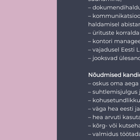
– dokumendihaldu
– kommunikatsioon
haldamisel abista
– ürituste korrald
– kontori managee
– vajadusel Eesti
– jooksvad ülesan
Nõudmised kandid
– oskus oma aega p
– suhtlemisjulgus
– kohusetundlikkus
– väga hea eesti j
– hea arvuti kasuta
– kõrg- või kutse
– valmidus töötada