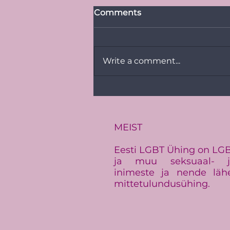
Comments
Write a comment...
PRESSITEADE:
Baltimaade suurim LGBT+
üritus Baltic Pride toimub
Eestis
MEIST
Eesti LGBT Ühing on LGBT+
ja muu seksuaal- ja
inimeste ja nende läh
mittetulundusühing.