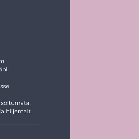
em;
äol;
sse.
 sõltumata.
a hiljemalt 