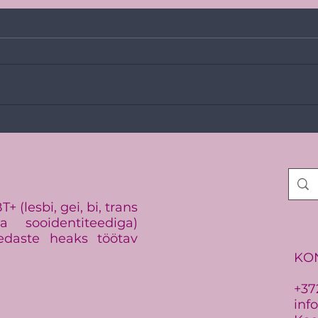
Vikerkaarekangelast 2026!
Balt
vaen
 (lesbi, gei, bi, trans
 sooidentiteediga)
edaste heaks töötav
KO
+37
inf