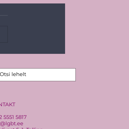
ic Pride 2026: Vaikides
u vastu ei saa
NTAKT
2 5551 5817
o@lgbt.ee