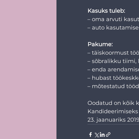
Kasuks tuleb:
– oma arvuti kasu
– auto kasutamise
Pakume:
– täiskoormust töö
– sõbralikku tiimi,
– enda arendamise 
– hubast töökeskk
– mõtestatud tööd
Oodatud on kõik ka
Kandideerimiseks p
23. jaanuariks 201