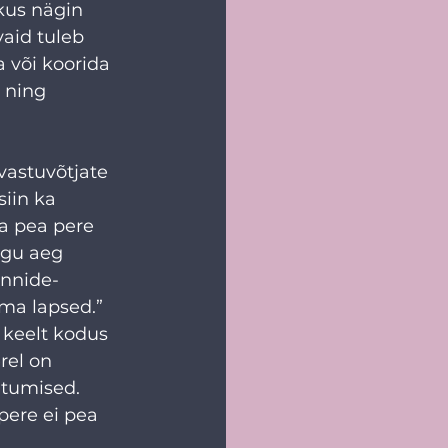
kus nägin 
vaid tuleb 
a või koorida 
 ning 
vastuvõtjate 
siin ka 
a pea pere 
ogu aeg 
ennide-
ma lapsed.” 
 keelt kodus 
rel on 
htumised. 
pere ei pea 