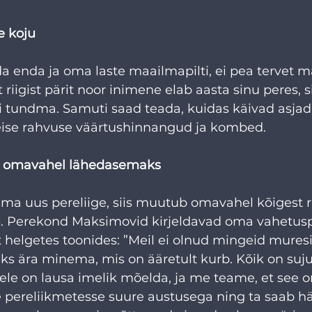
e koju
da enda ja oma laste maailmapilti, ei pea tervet m
t riigist pärit noor inimene elab aasta sinu peres, s
i tundma. Samuti saad teada, kuidas käivad asjad t
teise rahvuse väärtushinnangud ja kombed. 
b omavahel lähedasemaks
lama uus pereliige, siis muutub omavahel kõigest 
s. Perekond Maksimovid kirjeldavad oma vahetus
elgetes toonides: ”Meil ei olnud mingeid muresid
ks ära minema, mis on ääretult kurb. Kõik on suju
llele on lausa imelik mõelda, ja me teame, et see 
pereliikmetesse suure austusega ning ta saab häst