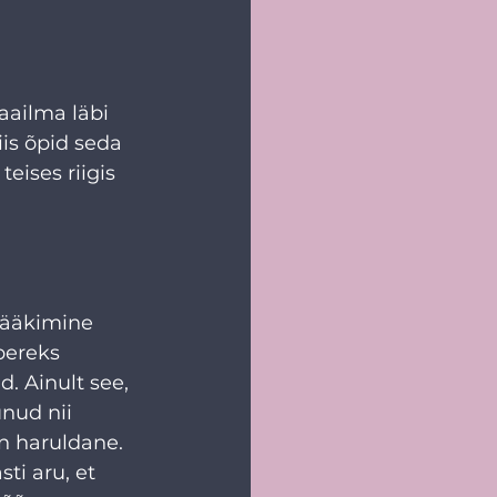
aailma läbi 
iis õpid seda 
eises riigis 
rääkimine 
pereks 
. Ainult see, 
nud nii 
on haruldane. 
i aru, et 