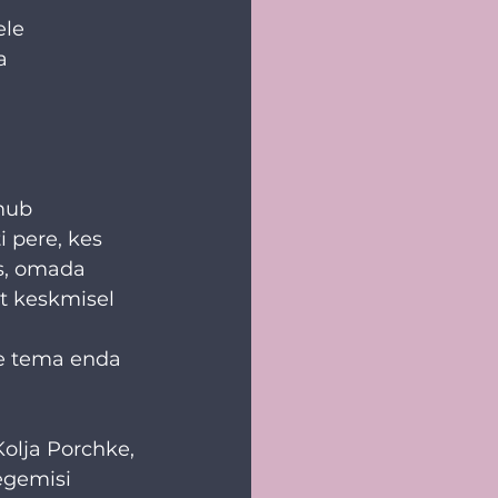
le 
a 
mub 
i pere, kes 
is, omada 
et keskmisel 
 
le tema enda 
Kolja Porchke, 
egemisi 