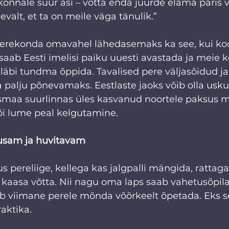
onnale suur asi – võtta enda juurde elama päris 
valt, et ta on meile väga tänulik.” 
rekonda omavahel lähedasemaks ka see, kui ko
saab Eesti imelisi paiku uuesti avastada ja meie
e läbi tundma õppida. Tavalised pere väljasõidud j
palju põnevamaks. Eestlaste jaoks võib olla usku
ismaa suurlinnas üles kasvanud noortele paksus m
i lume peal kelgutamine.
busam ja huvitavam
us pereliige, kellega kas jalgpalli mängida, rattag
le kaasa võtta. Nii nagu oma laps saab vahetusõpila
ab viimane perele mõnda võõrkeelt õpetada. Eks s
aktika.