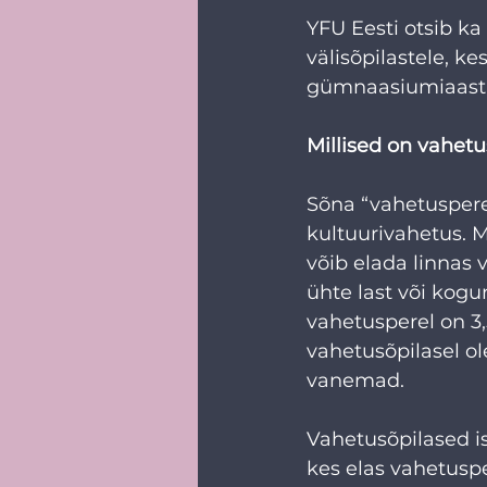
YFU Eesti otsib ka
välisõpilastele, ke
gümnaasiumiaastat
Millised on vahetu
Sõna “vahetuspere”
kultuurivahetus. Mi
võib elada linnas 
ühte last või kogu
vahetusperel on 3,
vahetusõpilasel ol
vanemad.  
Vahetusõpilased is
kes elas vahetusp