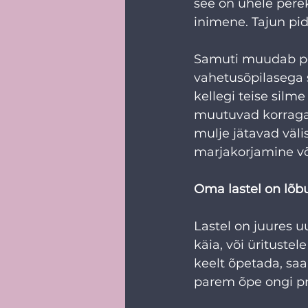
see on ühele perek
inimene. Tajun pide
Samuti muudab pe
vahetusõpilasega 
kellegi teise silm
muutuvad korraga 
mulje jätavad väl
marjakorjamine võ
Oma lastel on lõ
Lastel on juures u
käia, või ürituste
keelt õpetada, sa
parem õpe ongi pr