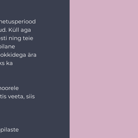
hetusperiood 
d. Küll aga 
ti ning teie 
ilane 
sokkidega ära 
ks ka 
oorele 
s veeta, siis 
pilaste 