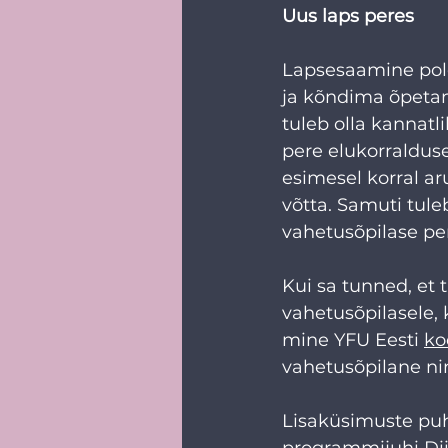
Uus laps peres
Lapsesaamine pole
ja kõndima õpetam
tuleb olla kannatl
pere elukorraldus
esimesel korral a
võtta. Samuti tule
vahetusõpilase per
Kui sa tunned, et
vahetusõpilasele, 
mine YFU Eesti 
ko
vahetusõpilane ni
Lisaküsimuste puhu
programmijuhi Dii