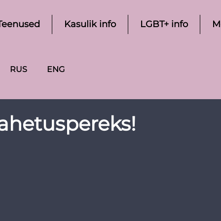
Teenused
Kasulik info
LGBT+ info
M
RUS
ENG
ahetuspereks!