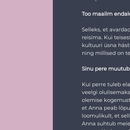
Too maailm endal
Selleks, et avarda
reisima. Kui teises
kultuuri üsna häst
ning millised on 
Sinu pere muutu
Kui perre tuleb e
veelgi olulisemak
olemise kogemust h
et Anna peab lõpu
loomulikult, et se
Anna suhtub meie 