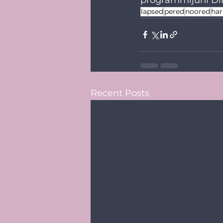
lapsed
pered
noored
har
Recent Posts