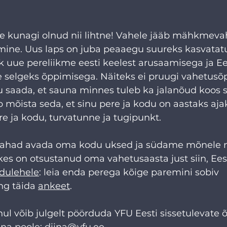
 kunagi olnud nii lihtne! Vahele jääb mähkmeva
ine. Uus laps on juba peaaegu suureks kasvatatu
ik uue pereliikme eesti keelest arusaamisega ja Ees
e selgeks õppimisega. Näiteks ei pruugi vahetusõp
ru saada, et sauna minnes tuleb ka jalanõud koos 
b mõista seda, et sinu pere ja kodu on aastaks aja
e ja kodu, turvatunne ja tugipunkt.
 tahad avada oma kodu uksed ja südame mõnele n
kes on otsustanud oma vahetusaasta just siin, Eesti
dulehele
: leia enda perega kõige paremini sobiv 
ng täida 
ankeet
.
l võib julgelt pöörduda YFU Eesti sissetulevate õ
na poole: diina@yfu.ee