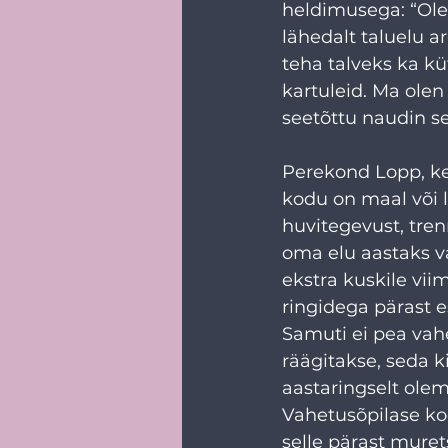
heldimusega: “Ole
lähedalt taluelu arg
teha talveks ka kü
kartuleid. Ma olen
seetõttu naudin s
Perekond Lopp, kes
kodu on maal või li
huvitegevust, tre
oma elu aastaks v
ekstra kuskile vi
ringidega pärast 
Samuti ei pea vah
räägitakse, seda k
aastaringselt olem
Vahetusõpilase koo
selle pärast mure