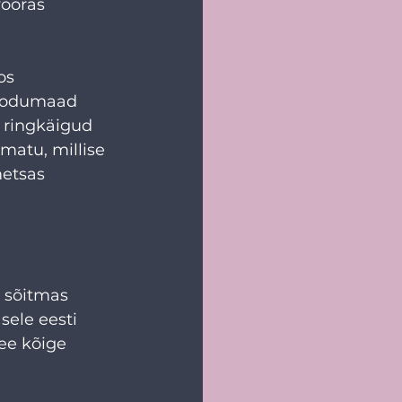
võõras 
os 
 kodumaad 
a ringkäigud 
matu, millise 
etsas 
a sõitmas 
sele eesti 
ee kõige 