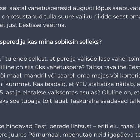
 sel aastal vahetusperesid augusti lõpus saabuvate
s on otsustanud tulla suure valiku riikide seast om
 just Eestisse veetma. 
spered ja kas mina sobiksin selleks?
 tuleneb sellest, et pere ja välisõpilase vahel toi
lline on siis üks vahetuspere? Täitsa tavaline Eest
või maal, mandril või saarel, oma majas või korter
ni kümmet. Kas teadsid, et YFU statistika näitab, 
5 last ja elatakse väiksemas asulas? Oluline on, et
eks soe tuba ja toit laual. Taskuraha saadavad tal
e hindavad Eesti perede lihtsust – eriti elu maal. 
ere juures Pärnumaal, meenutab neid igapäeva t