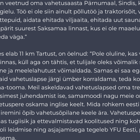
n veetnud oma vahetusaasta Pärnumaal, Sindis, 
ielu. Töö ei ole siin ainult põllutöö ja traktorisõit, 
ttepuid, aidata ehitada viljaaita, ehitada uut saun
 pärit suurest Saksamaa linnast, kus ei ole maaelu
eda väga.“
 elab 11 km Tartust, on öelnud: “Pole oluline, kas 
nnas, küll aga on tähtis, et tulijale oleks võimalik 
nne ja meelelahutust võimaldada. Samas ei saa eg
aid vahetuslapse järgi ümber korraldama, teda k
ima-tooma. Meil askeldavad vahetuslapsed oma tr
esimest juhendamist ise, samamoodi nagu meie o
etuspere oskama inglise keelt. Mida rohkem eesti
iiremini õpib vahetusõpilane keele ära. Vahetuspe
as tugiisik ja ettevalmistavad koolitused ning ko
li leidmise ning asjajamisega tegeleb YFU Eesti, 
tsema.