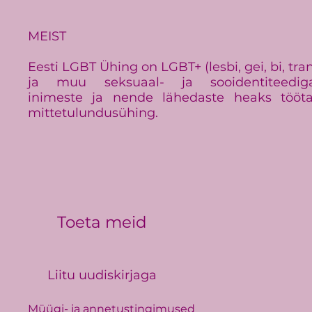
Baltimaade suurim LGBT+
üritus Baltic Pride toimub
Eestis
MEIST
Eesti LGBT Ühing on LGBT+ (lesbi, gei, bi, tra
ja muu seksuaal- ja sooidentiteedig
inimeste ja nende lähedaste heaks tööt
mittetulundusühing.
Toeta meid
Liitu uudiskirjaga
Müügi- ja annetustingimused