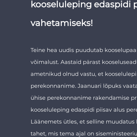
kooseluleping edaspidi 
vahetamiseks!
Teine hea uudis puudutab kooselupaa
võimalust. Aastaid pärast kooselusead
ametnikud olnud vastu, et kooselulepi
perekonnanime. Jaanuari lõpuks vaat
ühise perekonnanime rakendamise prakti
kooseluleping edaspidi piisav alus pe
Läänemets ütles, et selline muudatus ha
tahet, mis tema ajal on siseministeeri