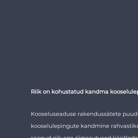
Riik on kohustatud kandma kooselulep
Kooseluseaduse rakendussätete puudum
kooselulepingute kandmine rahvastikure
saanud riik ega riigiasutused käsitled