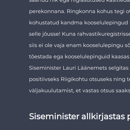
perekonnana. Ringkonna kohus tegi otsu
kohustatud kandma kooselulepingud rah
selle jõusse! Kuna rahvastikuregistris
siis ei ole vaja enam kooselulepingu s
tõestada ega kooselulepinguid kaasas
Siseminister Lauri Läänemets selgitas 
positiivseks Riigikohtu otsuseks ning 
väljakuulutamist, et vastas otsus saaks
Siseminister allkirjastas 