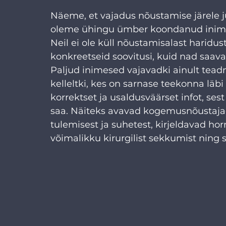
Näeme, et vajadus nõustamise järele j
oleme ühingu ümber koondanud inime
Neil ei ole küll nõustamisalast haridu
konkreetseid soovitusi, kuid nad saavad
Paljud inimesed vajavadki ainult teadmi
kelleltki, kes on sarnase teekonna läbi
korrektset ja usaldusväärset infot, sest 
saa. Näiteks avavad kogemusnõustajad 
tulemisest ja suhetest, kirjeldavad ho
võimalikku kirurgilist sekkumist ning 