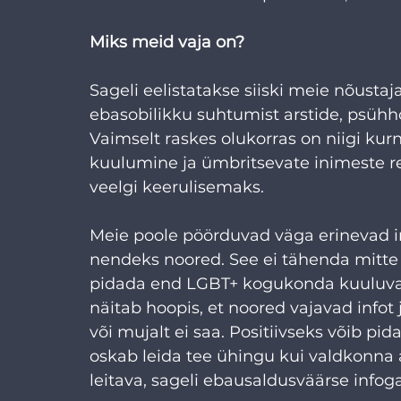
Miks meid vaja on?
Sageli eelistatakse siiski meie nõustaj
ebasobilikku suhtumist arstide, psühho
Vaimselt raskes olukorras on niigi kur
kuulumine ja ümbritsevate inimeste re
veelgi keerulisemaks.
Meie poole pöörduvad väga erinevad i
nendeks noored. See ei tähenda mitte 
pidada end LGBT+ kogukonda kuuluvaks 
näitab hoopis, et noored vajavad infot 
või mujalt ei saa. Positiivseks võib p
oskab leida tee ühingu kui valdkonna as
leitava, sageli ebausaldusväärse infoga