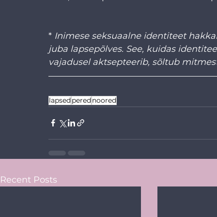
* 
Inimese seksuaalne identiteet hakka
juba lapsepõlves. See, kuidas identit
vajadusel aktsepteerib, sõltub mitmest
lapsed
pered
noored
Recent Posts