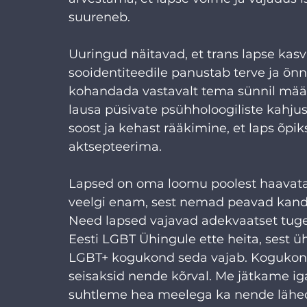
suureneb.
Uuringud
 näitavad, et trans lapse ka
sooidentiteedile panustab terve ja õnn
kohandada vastavalt tema sünnil määra
lausa püsivate psühholoogiliste kahjus
soost ja kehast rääkimine, et laps õp
aktsepteerima.
Lapsed on oma loomu poolest haavata
veelgi enam, sest nemad peavad kand
Need lapsed vajavad adekvaatset tuge.
Eesti LGBT Ühingule ette heita, sest üh
LGBT+ kogukond seda vajab. Kogukond
seisaksid nende kõrval. Me jätkame ig
suhtleme hea meelega ka nende lähed