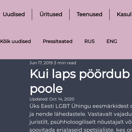
Uudised
Üritused
Teenused
Kasul
Kõik uudised
Pressiteated
RUS
ENG
Jun 17, 2019
3 min read
Kui laps pöördub
poole
Updated:
Oct 14, 2020
Üks Eesti LGBT Ühingu eesmärkidest 
ja nende lähedastele. Vastavalt vajadu
juristilt, psühholoogiliselt nõustajalt
soovitada erialaseid spetsialiste, kes