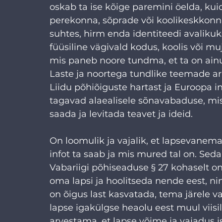
oskab ta ise kõige paremini öelda, k
perekonna, sõprade või koolikeskkonn
suhtes, hirm enda identiteedi avalikuk
füüsiline vägivald kodus, koolis või muj
mis paneb noore tundma, et ta on ainus
Laste ja noortega tundlike teemade 
Liidu põhiõiguste hartast ja Euroopa 
tagavad alaealisele sõnavabaduse, m
saada ja levitada teavet ja ideid. 
On loomulik ja vajalik, et lapsevanema
infot ta saab ja mis mured tal on. Se
Vabariigi põhiseaduse § 27 kohaselt o
oma lapsi ja hoolitseda nende eest, n
on õigus last kasvatada, tema järele v
lapse igakülgse heaolu eest muul viis
arvestama, et lapse võime ja vajadus i