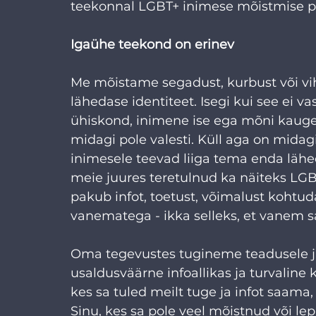
teekonnal LGBT+ inimese mõistmise po
Igaühe teekond on erinev
Me mõistame segadust, kurbust või vi
lähedase identiteet. Isegi kui see ei vas
ühiskond, inimene ise ega mõni kauge o
midagi pole valesti. Küll aga on midagi 
inimesele teevad liiga tema enda lähed
meie juures teretulnud ka näiteks LG
pakub infot, toetust, võimalust kohtuda
vanematega - ikka selleks, et vanem s
Oma tegevustes tugineme teadusele j
usaldusväärne infoallikas ja turvaline
kes sa tuled meilt tuge ja infot saama,
Sinu, kes sa pole veel mõistnud või lep