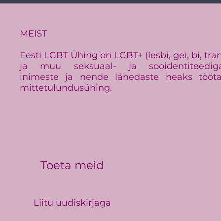
Baltimaade suurim LGBT+
üritus Baltic Pride toimub
Eestis
MEIST
Eesti LGBT Ühing on LGBT+ (lesbi, gei, bi, tra
ja muu seksuaal- ja sooidentiteedig
inimeste ja nende lähedaste heaks tööt
mittetulundusühing.
Toeta meid
Liitu uudiskirjaga