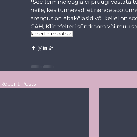
*See terminoloogia ei pruugi vastata 
neile, kes tunnevad, et nende sootunn
arengus on ebakõlasid või kellel on 
CAH, Klinefelteri sündroom või muu s
lapsed
intersoolisus
Recent Posts