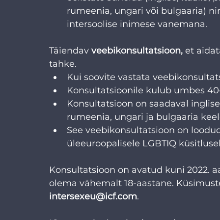
rumeenia, ungari või bulgaaria) ni
intersoolise inimese vanemana.
Täiendav
 veebikonsultatsioon,
 et aida
tahke.
Kui soovite vastata veebikonsultats
Konsultatsioonile kulub umbes 40
Konsultatsioon on saadaval inglise, 
rumeenia, ungari ja bulgaaria keel
See veebikonsultatsioon on loodud 
üleeuroopalisele LGBTIQ küsitluse
Konsultatsioon on avatud kuni 2022. a
olema vähemalt 18-aastane. Küsimuste k
intersexeu@icf.com
.