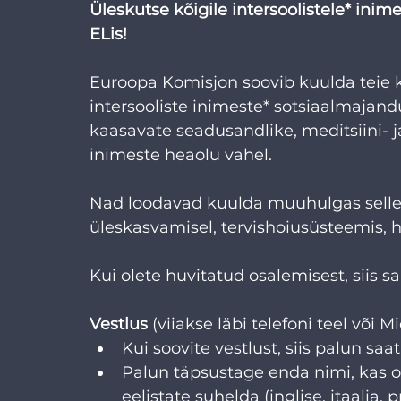
Üleskutse kõigile intersoolistele* inim
ELis!
Euroopa Komisjon soovib kuulda teie 
intersooliste inimeste* sotsiaalmajand
kaasavate seadusandlike, meditsiini- 
inimeste heaolu vahel.
Nad loodavad kuulda muuhulgas selles
üleskasvamisel, tervishoiusüsteemis, ha
Kui olete huvitatud osalemisest, siis s
Vestlus
 (viiakse läbi telefoni teel või 
Kui soovite vestlust, siis palun saat
Palun täpsustage enda nimi, kas ol
eelistate suhelda (inglise, itaalia, 