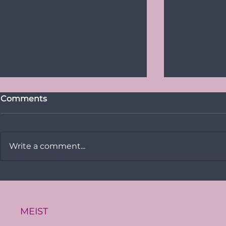
Comments
Write a comment...
Vikerkaare
PRESSITEADE:
Baltimaade suurim LGBT+
üritus Baltic Pride toimub
Eestis
MEIST