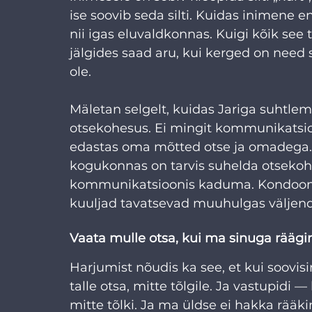
ise soovib seda silti. Kuidas inimene en
nii igas eluvaldkonnas. Kuigi kõik see t
jälgides saad aru, kui kerged on need 
ole.
Mäletan selgelt, kuidas Jariga suhtle
otsekohesus. Ei mingit kommunikatsioon
edastas oma mõtted otse ja omadega. N
kogukonnas on tarvis suhelda otsekohe
kommunikatsioonis kaduma. Kondoom
kuuljad tavatsevad muuhulgas väljen
Vaata mulle otsa, kui ma sinuga räägi
Harjumist nõudis ka see, et kui soovisi
talle otsa, mitte tõlgile. Ja vastupidi —
mitte tõlki. Ja ma üldse ei hakka rääkim