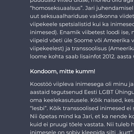
“homoseksuaalsus”. Jari juhendamisel 
uut seksuaalhariduse valdkonna viidet.
viipekeele spetsialistid kui ka inimese
inimesed). Enamik viibetest loodi ise, 
viipeid võeti üle Soome või Ameerika v
viipekeelest) ja 
transsoolisus 
(Ameerika 
loome kohta saab lisainfot 2012. aasta 
Kondoom, mitte kumm!
Koostöö viipleva inimesega oli minu j
aastaid tegutsenud Eesti LGBT Ühing
oma keelekasutusele. Kõik naised, kes 
“lesbi”. Kõik transsoolised inimesed ei 
Nii õpetas mind ka Jari, et ka nende 
kuid ei pruugi tõele vastata. Nii tuleb
inimesele on sobiv kleepida silti „kurt