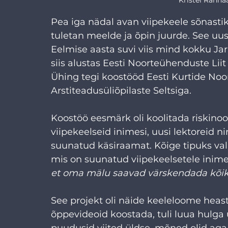
Pea iga nädal avan viipekeele sõnastik
tuletan meelde ja õpin juurde. See uu
Eelmise aasta suvi viis mind kokku Jar
siis alustas Eesti Noorteühenduste Liit
Ühing tegi koostööd Eesti Kurtide Noor
Arstiteadusüliõpilaste Seltsiga.
Koostöö eesmärk oli koolitada riskinoo
viipekeelseid inimesi, uusi lektoreid n
suunatud käsiraamat. Kõige tipuks va
mis on suunatud viipekeelsetele inimes
et oma mälu saavad värskendada kõik
See projekt oli näide keeleloome heast
õppevideoid koostada, tuli luua hulga 
puudusid viited üldse, mõned olid aga h