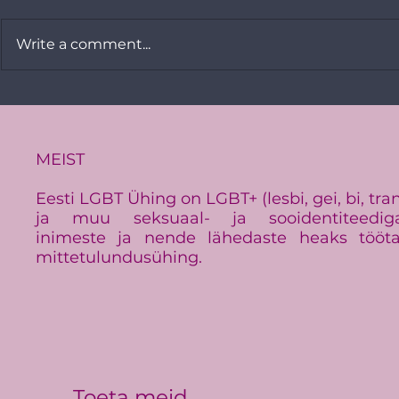
Write a comment...
Vikerkaare
PRESSITEADE:
Baltimaade suurim LGBT+
üritus Baltic Pride toimub
Eestis
MEIST
Eesti LGBT Ühing on LGBT+ (lesbi, gei, bi, tra
ja muu seksuaal- ja sooidentiteedig
inimeste ja nende lähedaste heaks tööt
mittetulundusühing.
Toeta meid