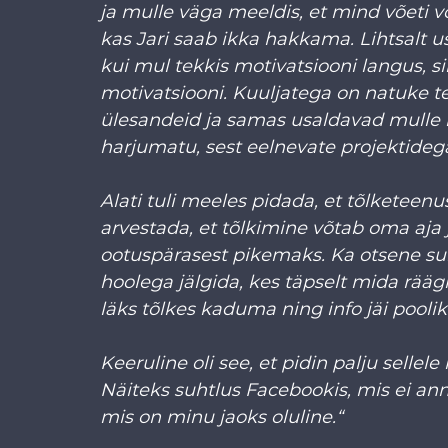
ja mulle väga meeldis, et mind võeti v
kas Jari saab ikka hakkama. Lihtsalt u
kui mul tekkis motivatsiooni langus, sii
motivatsiooni. Kuuljatega on natuke te
ülesandeid ja samas usaldavad mulle 
harjumatu, sest eelnevate projektidega
Alati tuli meeles pidada, et tõlketeenus
arvestada, et tõlkimine võtab oma aja 
ootuspärasest pikemaks. Ka otsene suh
hoolega jälgida, kes täpselt mida räägi
läks tõlkes kaduma ning info jäi poolikuk
Keeruline oli see, et pidin palju selle
Näiteks suhtlus Facebookis, mis ei anna
mis on minu jaoks oluline.“