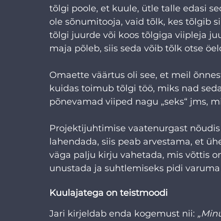
tõlgi poole, et kuule, ütle talle edasi sed
ole sõnumitooja, vaid tõlk, kes tõlgib s
tõlgi juurde või koos tõlgiga viipleja 
maja põleb, siis seda võib tõlk otse öel
Omaette väärtus oli see, et meil õnnes
kuidas toimub tõlgi töö, miks nad sed
põnevamad viiped nagu „seks“ jms, mida
Projektijuhtimise vaatenurgast nõudis ha
lahendada, siis peab arvestama, et ühel
väga palju kirju vahetada, mis võttis 
unustada ja suhtlemiseks pidi varuma
Kuulajatega on teistmoodi
Jari kirjeldab enda kogemust nii: 
„Minu