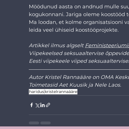
Möödunud aasta on andnud mulle suu
kogukonnani. Jariga oleme koostööd te
Ma loodan, et kolme organisatsiooni va
leida veel ühiseid koostööprojekte.
Artikkel ilmus algselt 
Feministeeriu
mis
Viipekeelsed seksuaaltervise õppevid
Eesti viipekeele viiped seksuaaltervise
Autor Kristel Rannaääre on 
OMA Kesku
Toimetasid Aet Kuusik ja Nele Laos.
haridus
kristelrannaääre