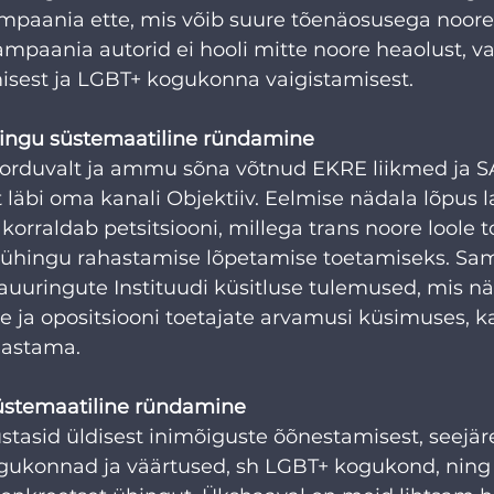
paania ette, mis võib suure tõenäosusega noore
ampaania autorid ei hooli mitte noore heaolust, va
sest ja LGBT+ kogukonna vaigistamisest. 
ingu süstemaatiline ründamine
orduvalt ja ammu sõna võtnud EKRE liikmed ja S
läbi oma kanali Objektiiv. Eelmise nädala lõpus l
 korraldab petsitsiooni, millega trans noore loole 
u ühingu rahastamise lõpetamise toetamiseks. Sama
auuringute Instituudi küsitluse tulemused, mis nä
 ja opositsiooni toetajate arvamusi küsimuses, k
hastama. 
üstemaatiline ründamine
tasid üldisest inimõiguste õõnestamisest, seejäre
ogukonnad ja väärtused, sh LGBT+ kogukond, ning