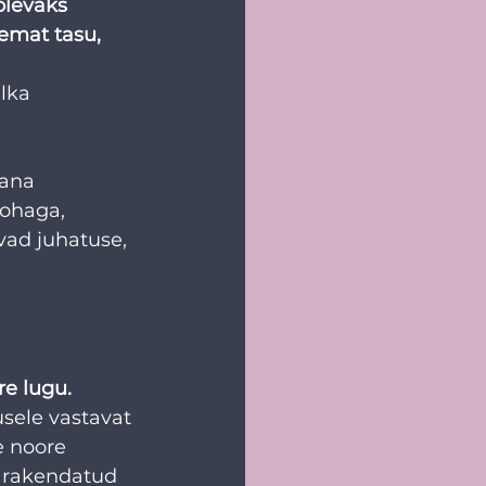
olevaks 
emat tasu, 
lka 
sana 
ohaga, 
ad juhatuse, 
e lugu.
usele vastavat 
e noore 
u rakendatud 