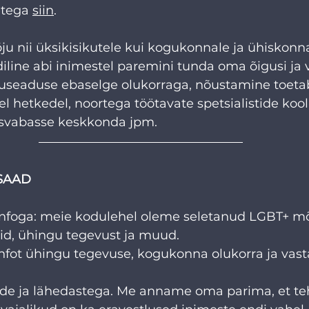
tega 
siin
.
u nii üksikisikutele kui kogukonnale ja ühiskonna
idiline abi inimestel paremini tunda oma õigusi ja 
eluseaduse ebaselge olukorraga, nõustamine toetab
el hetkedel, noortega töötavate spetsialistide koo
svabasse keskkonda jpm. 
 SAAD
infoga: meie kodulehel oleme seletanud LGBT+ mõi
d, ühingu tegevust ja muud.
infot ühingu tegevuse, kogukonna olukorra ja vast
de ja lähedastega. Me anname oma parima, et te