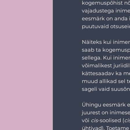
kogemuspõhist nõu
vajadustega inim
eesmärk on anda in
puutuvaid otsusei
Näiteks kui inime
saab ta kogemuspõh
sellega. Kui inime
võimalikest juriidi
kättesaadav ka me
muud allikad sel t
sageli vaid suusõna
Ühingu eesmärk ei
juurest on inimes
või 
cis
-soolised (
ci
ühtivad). Toetame i