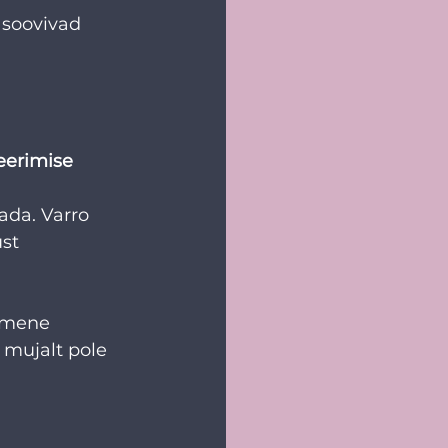
 soovivad 
eerimise 
ada. Varro 
st 
nimene 
 mujalt pole 