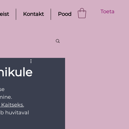
Toeta
eist
Kontakt
Pood
hikule
se 
ine. 
 Kaitseks
, 
b huvitaval 