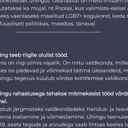
onkreetset ühingut. Ükshaaval on meid lihtsam hä
tatakse ka mujal, nt Poolas, kus valimiste-eelsel a
eks vaenlaseks maalitud LGBT+ kogukond, keda 
füüsiliselt poliitikas, meedias, tänaval. 
g teeb riigile olulist tööd.
is on riigi silmis vajalik. On mitu valdkonda, mill
kes on pädevad ja võimekad täitma ülesandeid, mil
Ühingu tegevus kuulub võrdse kohtlemise valdkond
ingu rahastusega tehakse mitmekesist tööd võr
el. 
tub järgmisteks valdkondadeks: haridus- ja teavi
onna toetamine ja võimestamine. Ühingu teenuse
018. aasta tegude ja arvudega saab lihtsas keeles 