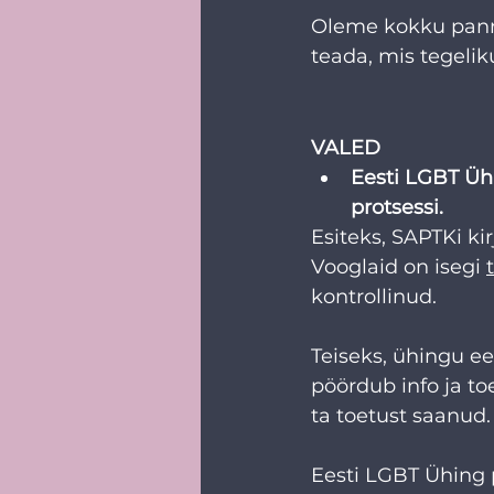
Oleme kokku pannud
teada, mis tegelik
VALED
Eesti LGBT Üh
protsessi.
Esiteks, SAPTKi ki
Vooglaid on isegi 
kontrollinud. 
Teiseks, ühingu ee
pöördub info ja to
ta toetust saanud.
Eesti LGBT Ühing p