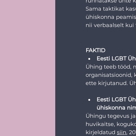
rünnatakse ühte k
Sama taktikat kasu
ühiskonna peamis
nii verbaalselt kui 
FAKTID
Eesti LGBT Ühin
Ühing teeb tööd, m
organisatsioonid, 
ette kirjutanud. 
Eesti LGBT Üh
ühiskonna nim
Ühingu tegevus jao
huvikaitse, koguk
kirjeldatud 
siin
, 2