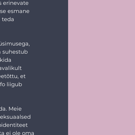
 erinevate 
ise esmane 
 teda 
üsimusega, 
a suhestub 
kida 
avalikult 
etõttu, et 
o liigub 
da. Meie 
eksuaalsed 
oidentiteet 
ta ei ole oma 