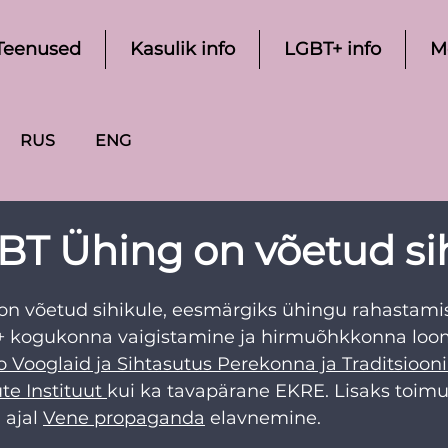
Teenused
Kasulik info
LGBT+ info
M
RUS
ENG
BT Ühing on võetud si
on võetud sihikule, eesmärgiks ühingu rahastami
+ kogukonna vaigistamine ja hirmuõhkkonna loom
o Vooglaid ja Sihtasutus Perekonna ja Traditsiooni
e Instituut
kui ka tavapärane EKRE. Lisaks toimu
ajal 
Vene propaganda
 elavnemine. 