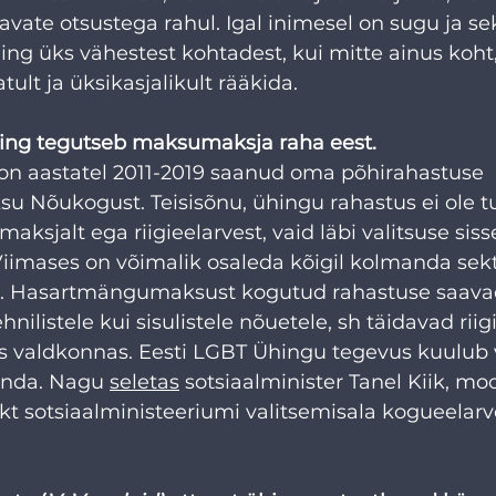
avate otsustega rahul. Igal inimesel on sugu ja se
ng üks vähestest kohtadest, kui mitte ainus koht,
ult ja üksikasjalikult rääkida.
ing tegutseb maksumaksja raha eest. 
on aastatel 2011-2019 saanud oma põhirahastuse 
Nõukogust. Teisisõnu, ühingu rahastus ei ole tu
ksjalt ega riigieelarvest, vaid läbi valitsuse sis
Viimases on võimalik osaleda kõigil kolmanda sekt
l. Hasartmängumaksust kogutud rahastuse saavad 
hnilistele kui sisulistele nõuetele, sh täidavad riig
 valdkonnas. Eesti LGBT Ühingu tegevus kuulub 
onda. Nagu 
seletas
 sotsiaalminister Tanel Kiik, m
t sotsiaalministeeriumi valitsemisala kogueelarv