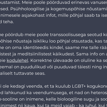
stamist. Meie poole pöörduvad erinevas vanuses
esed. Psühholoogilise ja kogemuspõhise nõustam
imesele asjakohast infot, mille põhjal saab ta ise
d teha.
ne pöördub meie poole transsoolisusega seotud k
ise nõustaja isikliku loo põhjal otsustada, kas t
ne on oma identiteedis kindel, saame me talle rää
listest ja meditsiinilistest käikudest. Sama info on 
ie 
kodulehel
. Korrektne ülevaade on oluline ka se
eemal on puudulikud või puuduvad täiesti ning inf
liselt tuttavate seas. 
 ole kedagi veenda, et ta kuulub LGBT+ kogukon
ed lahkunud ka veendumusega, et nad on heteros
s
-sooline on inimene, kelle bioloogiline sugu ja so
nimest nii kaua, kui ta meid vajab - ka juhul, kui 