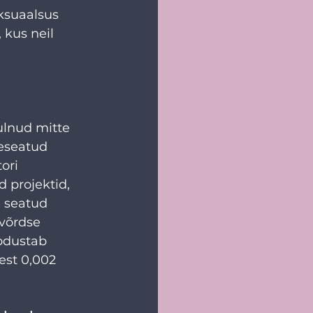
ksuaalsus 
 kus neil 
lnud mitte 
seseatud 
ori 
projektid, 
i seatud 
võrdse 
oodustab 
est 0,002 