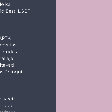
le ka 
id Eesti LGBT 
APTK, 
ahvatas 
toetudes 
l ajal 
itavad 
as ühingut 
l võeti 
 nüüd 