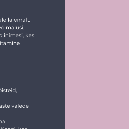
le laiemalt. 
võimalusi, 
 inimesi, kes 
litamine 
steid, 
aste valede 
ha 