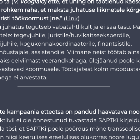
 ta (
V. Vooglaid)
 ette, et ühing on taotlenud käes
 rohkem raha, et maksta juhatuse liikmetele kõrg
isti töökoormust jne.” 
(
Link
)
juhatus tegutseb vabatahtlikult ja ei saa tasu. Pa
le: tegevjuhile, juristile/huvikaitseeksperdile, 
hile, kogukonnakoordinaatorile, finantsistile, 
nõustajale, assistendile. Viimane neist töötab ain
aks eelviimast veerandkohaga, ülejäänud poole k
vastavad koormusele. Töötajatest kolm moodustav
ega ei arvestata. 
te kampaania etteotsa on pandud haavatava noor
ktiivil ei ole õnnestunud tuvastada SAPTKi kirjeld
olla tõsi, et SAPTKi poole pöördus mõne transsoolis
n niigi keerulises eraelulises olukorras noore lug