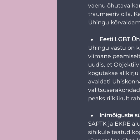
vaenu õhutava kam
traumeeriv olla. K
Ühingu kõrvaldami
Eesti LGBT Üh
Ühingu vastu on k
viimane peamiselt 
uudis, et Objektiiv
kogutakse allkirj
avaldati Ühiskonn
valitsuserakondade
peaks riiklikult ra
Inimõiguste s
SAPTK ja EKRE alus
sihikule teatud k