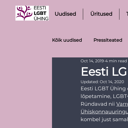
Uudised
Üritused
Kõik uudised
Pressiteated
Oct 14, 2019
4 min read
Eesti LG
Updated:
Oct 14, 2020
Eesti LGBT Ühing 
lõpetamine, LGBT
Ründavad nii 
Varr
Ühiskonnauuringut
kombel just samal 