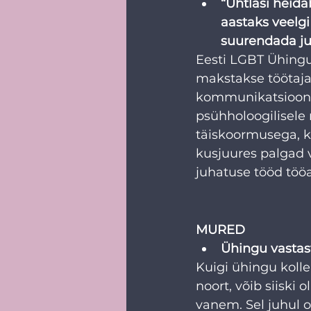
“Ühtlasi heidab
aastaks veelgi
suurendada jur
Eesti LGBT Ühingu 
makstakse töötajate
kommunikatsiooniju
psühholoogilisele 
täiskoormusega, k
kusjuures palgad 
juhatuse tööd tööa
MURED
Ühingu vastas
Kuigi ühingu kolle
noort, võib siiski 
vanem. Sel juhul o