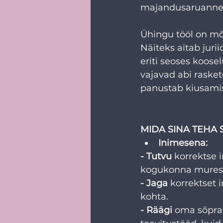
majandusaruanne
Ühingu tööl on mõj
Näiteks aitab juri
eriti seoses koos
vajavad abi rasket
panustab kiusami
MIDA SINA TEHA
Inimesena:
- Tutvu
 korrektse 
kogukonna muresi
- Jaga
 korrektset 
kohta.
- Räägi
 oma sõpra