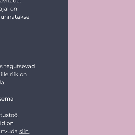
vitada. 
jal on 
rünnatakse 
es tegutsevad 
le riik on 
a. 
dsema 
tustöö, 
id on 
tutvuda 
siin
, 