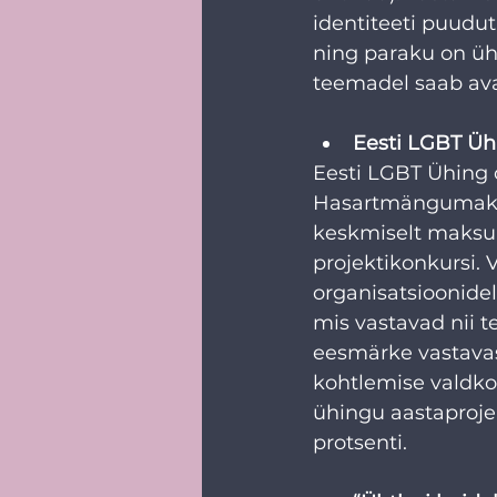
identiteeti puudut
ning paraku on ühi
teemadel saab avat
Eesti LGBT Üh
Eesti LGBT Ühing 
Hasartmängumaksu 
keskmiselt maksuma
projektikonkursi. 
organisatsioonide
mis vastavad nii te
eesmärke vastavas
kohtlemise valdk
ühingu aastaprojek
protsenti.