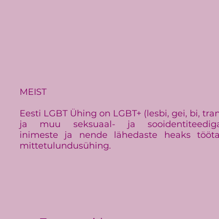
MEIST
Eesti LGBT Ühing on LGBT+ (lesbi, gei, bi, tra
ja muu seksuaal- ja sooidentiteedig
inimeste ja nende lähedaste heaks tööt
mittetulundusühing.