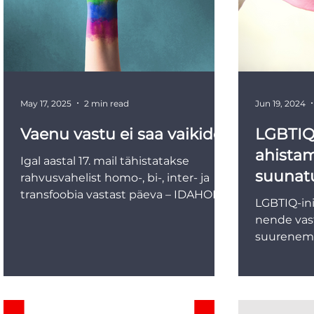
May 17, 2025
2 min read
Jun 19, 2024
Vaenu vastu ei saa vaikides
LGBTIQ
ahistam
Igal aastal 17. mail tähistatakse
suunat
rahvusvahelist homo-, bi-, inter- ja
transfoobia vastast päeva – IDAHOBIT
suuren
LGBTIQ-in
. Just täna 1990. aastal...
nende vas
suurenem