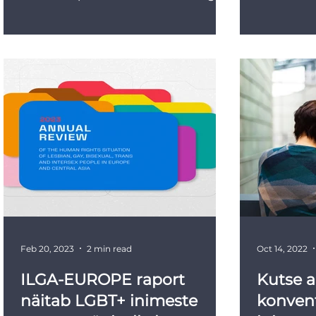
aastast järelevalvet LGBTI inimeste...
Feb 20, 2023
2 min read
Oct 14, 2022
ILGA-EUROPE raport
Kutse a
näitab LGBT+ inimeste
konvent