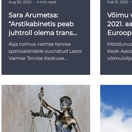
Aug 30, 2022
4 min read
Feb 15, 2022
Sara Arumetsa:
Võimu v
“Arstikabinetis peab
2021. aa
juhtroll olema trans
Euroop
inimesel”
Äsja toimus vaimse tervise
Möödunud 
spetsialistidele suunatud Laste
Kesk-Aasias
Vaimse Tervise Keskuse
võimulolij
aastakonverents “Transsooline noor
retoorika n
ja vaimne tervis”,...