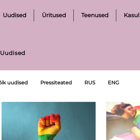
Uudised
Üritused
Teenused
Kasul
Uudised
õik uudised
Pressiteated
RUS
ENG