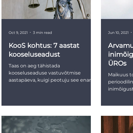
Oct 9, 2021
3 min read
Jun 10, 2021
KooS kohtus: 7 aastat
Arvamus
kooseluseadust
inimõi
ÜROs
Taas on aeg tähistada
kooseluseaduse vastuvõtmise
Maikuus t
aastapäeva, kuigi peotuju see enam
perioodili
eriti ei tekita. Juba kaks aastat tagasi,
inimõigust
kui...
ka Eesti ni
Eestile...