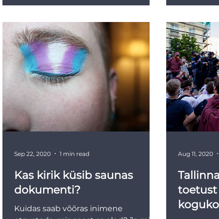
Sep 22, 2020
1 min read
Aug 11, 2020
Kas kirik küsib saunas
Tallinn
dokumenti?
toetust
koguko
Kuidas saab võõras inimene