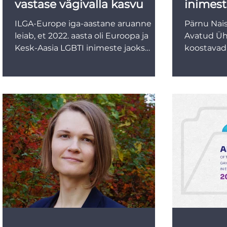
vastase vägivalla kasvu
inimest
vägival
ILGA-Europe iga-aastane aruanne
Pärnu Nais
leiab, et 2022. aasta oli Euroopa ja
Avatud Üh
Kesk-Aasia LGBTI inimeste jaoks
koostavad 
viimase kümnendi vägivaldseim.
konventsio
ning...