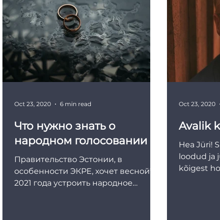
Oct 23, 2020
6 min read
Oct 23, 2020
Что нужно знать о
Avalik k
народном голосовании
Hea Jüri! S
loodud ja 
Правительство Эстонии, в
kõigest ho
особенности ЭКРЕ, хочет весной*
otsustanud
2021 года устроить народное
голосование, чтобы решить:
должно ли понятие брака...