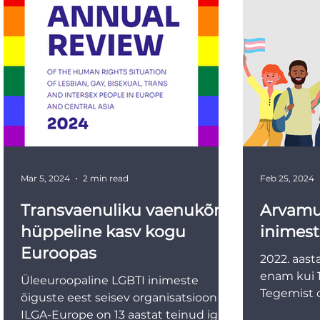
Mar 5, 2024
2 min read
Feb 25, 2024
Transvaenuliku vaenukõne
Arvamu
hüppeline kasv kogu
inimest
Euroopas
2022. aast
enam kui 
Üleeuroopaline LGBTI inimeste
Tegemist o
õiguste eest seisev organisatsioon
millega Rii
ILGA-Europe on 13 aastat teinud iga-