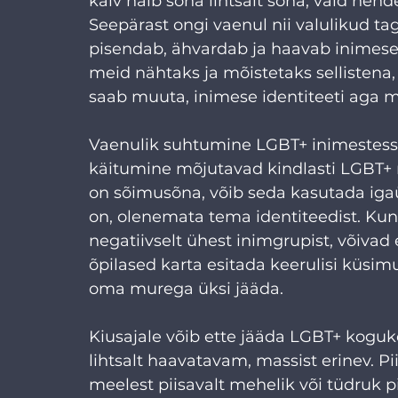
käiv halb sõna lihtsalt sõna, vaid nen
Seepärast ongi vaenul nii valulikud ta
pisendab, ähvardab ja haavab inimese 
meid nähtaks ja mõistetaks sellistena,
saab muuta, inimese identiteeti aga mit
Vaenulik suhtumine LGBT+ inimestesse 
käitumine mõjutavad kindlasti LGBT+ no
on sõimusõna, võib seda kasutada igaü
on, olenemata tema identiteedist. Kuni 
negatiivselt ühest inimgrupist, võiva
õpilased karta esitada keerulisi küsim
oma murega üksi jääda.
Kiusajale võib ette jääda LGBT+ koguk
lihtsalt haavatavam, massist erinev. Piis
meelest piisavalt mehelik või tüdruk p