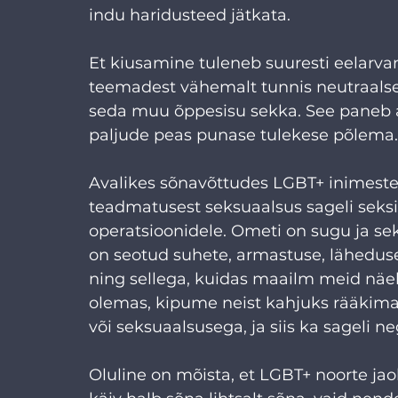
indu haridusteed jätkata.
Et kiusamine tuleneb suuresti eelarvam
teemadest vähemalt tunnis neutraalselt
seda muu õppesisu sekka. See paneb
paljude peas punase tulekese põlema.
Avalikes sõnavõttudes LGBT+ inimestes
teadmatusest seksuaalsus sageli seksil
operatsioonidele. Ometi on sugu ja sek
on seotud suhete, armastuse, lähedus
ning sellega, kuidas maailm meid näeb
olemas, kipume neist kahjuks rääkima a
või seksuaalsusega, ja siis ka sageli ne
Oluline on mõista, et LGBT+ noorte jaok