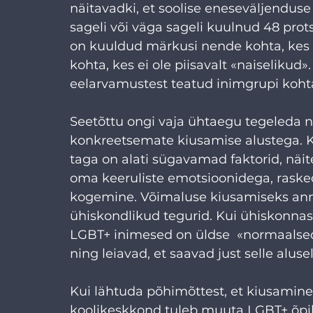
näitavadki, et soolise eneseväljendus
sageli või väga sageli kuulnud 48 prot
on kuuldud märkusi nende kohta, kes e
kohta, kes ei ole piisavalt «naiselikud
eelarvamustest teatud inimgrupi kohta
Seetõttu ongi vaja ühtaegu tegeleda ni
konkreetsemate kiusamise alustega. Kiu
taga on alati sügavamad faktorid, näi
oma keeruliste emotsioonidega, rasked
kogemine. Võimaluse kiusamiseks anna
ühiskondlikud tegurid. Kui ühiskonnas k
LGBT+ inimesed on üldse  «normaalsed
ning leiavad, et saavad just selle aluse
Kui lähtuda põhimõttest, et kiusamine e
koolikeskkond tuleb muuta LGBT+ õpila