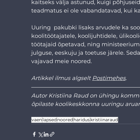
kaitseks välja astunud, kuigi põhjusei
teadmatus ei ole vabandatavad, kui kaal
Uuring  pakubki lisaks arvudele ka soovi
koolitöötajatele, koolijuhtidele, ülikoo
töötajaid õpetavad, ning ministeeriumi
julguse, eeskuju ja toetuse järele. Se
vajavad meie noored.
Artikkel ilmus algselt 
Postimehes
. 
Autor Kristiina Raud on ühingu kommun
õpilaste koolikeskkonna uuringu aruan
vaen
lapsed
noored
haridus
kristiinaraud