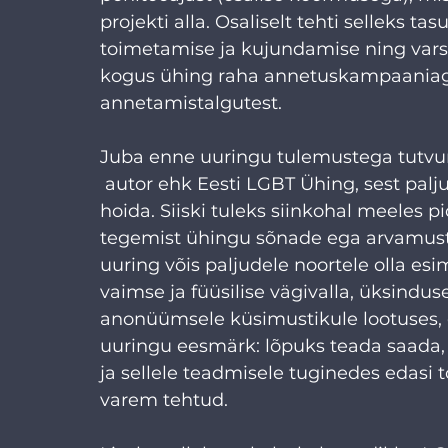
projekti alla. Osaliselt tehti selleks 
toimetamise ja kujundamise ning varst
kogus ühing raha annetuskampaaniaga, 
annetamistalgutest.
Juba enne uuringu tulemustega tutvu
 autor ehk Eesti LGBT Ühing, sest palj
hoida. Siiski tuleks siinkohal meeles p
tegemist ühingu sõnade ega arvamuste
uuring võis paljudele noortele olla 
vaimse ja füüsilise vägivalla, üksindus
anonüümsele küsimustikule lootuses, 
uuringu eesmärk: lõpuks teada saada,
ja sellele teadmisele tuginedes edasi tö
varem tehtud.