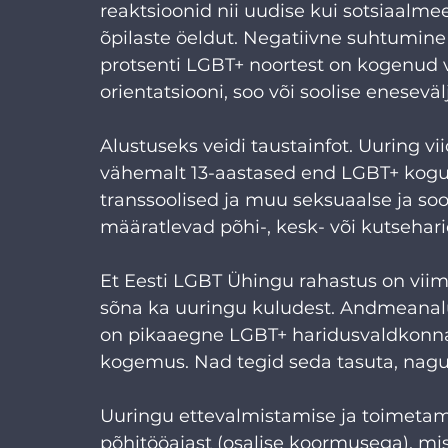
reaktsioonid nii uudise kui sotsiaal
õpilaste öeldut. Negatiivne suhtumine
protsenti LGBT+ noortest on kogenud 
orientatsiooni, soo või soolise enesevä
Alustuseks veidi taustainfot. Uuring viid
vähemalt 13-aastased end LGBT+ koguko
transsoolised ja muu seksuaalse ja soo
määratlevad põhi-, kesk- või kutseha
Et Eesti LGBT Ühingu rahastus on viim
sõna ka uuringu kuludest. Andmeanalü
on pikaaegne LGBT+ haridusvaldkonna,
kogemus. Nad tegid seda tasuta, nagu 
Uuringu ettevalmistamise ja toimetamis
põhitööajast (osalise koormusega), mi