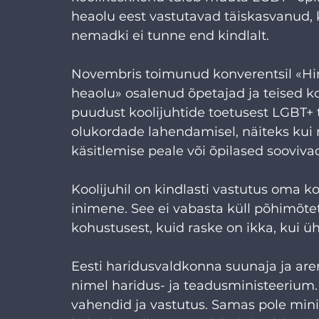
heaolu eest vastutavad täiskasvanud, ko
nemadki ei tunne end kindlalt.
Novembris toimunud konverentsil «Hin
heaolu» osalenud õpetajad ja teised ko
puudust koolijuhtide toetusest LGBT+ 
olukordade lahendamisel, näiteks ku
käsitlemise peale või õpilased soovi
Koolijuhil on kindlasti vastutus oma ko
inimene. See ei vabasta küll põhimõtet
kohustusest, kuid raske on ikka, kui 
Eesti haridusvaldkonna suunaja ja aren
nimel haridus- ja teadusministeerium. S
vahendid ja vastutus. Samas pole mini