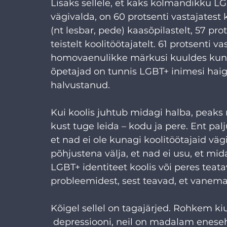
Lisaks sellele, et kaks kolmandikku L
vägivalda, on 60 protsenti vastajate
(nt lesbar, pede) kaasõpilastelt, 57 pro
teistelt koolitöötajatelt. 61 protsenti v
homovaenulikke märkusi kuuldes kunagi
õpetajad on tunnis LGBT+ inimesi haig
halvustanud.
Kui koolis juhtub midagi halba, peaks
kust tuge leida – kodu ja pere. Ent palj
et nad ei ole kunagi koolitöötajaid väg
põhjustena välja, et nad ei usu, et mid
LGBT+ identiteet koolis või peres teat
probleemidest, sest teavad, et vanem
Kõigel sellel on tagajärjed. Rohkem k
 depressiooni, neil on madalam enes