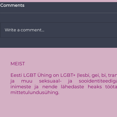
Comments
Write a comment...
Vikerkaare
PRESSITEADE:
Baltimaade suurim LGBT+
üritus Baltic Pride toimub
Eestis
MEIST
Eesti LGBT Ühing on LGBT+ (lesbi, gei, bi, tra
ja muu seksuaal- ja sooidentiteedig
inimeste ja nende lähedaste heaks tööt
mittetulundusühing.