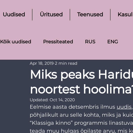
Uudised
Üritused
Teenused
Kasul
Kõik uudised
Pressiteated
RUS
ENG
Apr 18, 2019
2 min read
Miks peaks Hari
noortest hoolima
Updated:
Oct 14, 2020
Eelmise aasta detsembris ilmus 
uudis
põhjalikult aru selle kohta, miks ja ku
“Klassiga kinno” programmis linastuvat
teada muu hulgas õpilaste arvu, mis ko