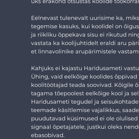
üks erakond otsustas koolide töökorra
Eelnevast tulenevalt uurisime ka, miks
tegemise kasuks, kui koolidel on õig
ja riikliku õppekava sisu ei rikutud ni
vastata ka koolijuhtidelt eraldi aru pär
et linnavolinike arupärimistele vastam
Kahjuks ei kajastu Haridusameti vastus
Ühing, vaid eelkõige koolides õppivad
koolitöötajad teada soovivad. Kõigile 
tagama tõepoolest eelkõige kool ja sel
Haridusameti tegudel ja seisukohtadel
teemade käsitlemise vajalikkus, saade
puudutavad küsimused ei ole olulised v
signaal õpetajatele, justkui oleks nen
ebasobivad.