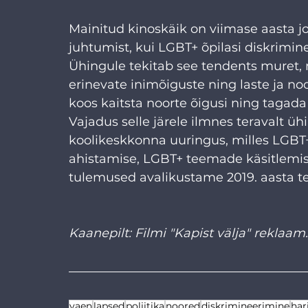
Mainitud kinoskäik on viimase aasta j
juhtumist, kui LGBT+ õpilasi diskrimine
Ühingule tekitab see tendents muret,
erinevate inimõiguste ning laste ja no
koos kaitsta noorte õigusi ning tagada 
Vajadus selle järele ilmnes teravalt üh
koolikeskkonna uuringus, milles LGBT+
ahistamise, LGBT+ teemade käsitlemise
tulemused avalikustame 2019. aasta te
Kaanepilt: Filmi "Kapist välja" reklaam.
vaen
lapsed
poliitika
noored
diskrimineerimine
har