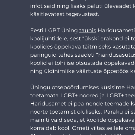
infot said ning lisaks paluti ülevaad
käsitlevatest tegevustest.
Eesti LGBT Ühing 
taunis
 Haridusameti
koolijuhtidele, sest “ükski erakond ei 
koolides õppekava täitmiseks kasutata
päringuid tehes saadeti “haridusasutus
koolid ei tohi ise otsustada õppekava
ning üldinimlike väärtuste õppetöös ka
Ühingu otsepöördumises küsisime Harid
toetamata LGBT+ noored ja LGBT+ tee
Haridusamet ei pea nende teemade käsi
noorte toetamist oluliseks. Paraku ei 
mainiti vaid seda, et koolide õppekava 
korraldab kool. Ometi viitas sellele o