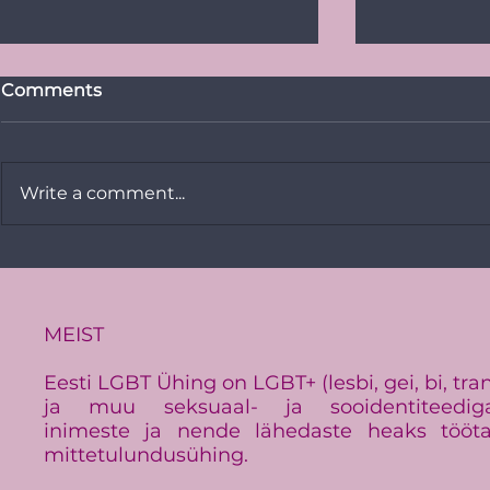
Comments
Write a comment...
Vikerkaare
PRESSITEADE:
Baltimaade suurim LGBT+
üritus Baltic Pride toimub
Eestis
MEIST
Eesti LGBT Ühing on LGBT+ (lesbi, gei, bi, tra
ja muu seksuaal- ja sooidentiteedig
inimeste ja nende lähedaste heaks tööt
mittetulundusühing.