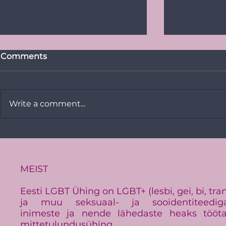
Comments
Write a comment...
Vikerkaare
PRESSITEADE:
Baltimaade suurim LGBT+
üritus Baltic Pride toimub
Eestis
MEIST
Eesti LGBT Ühing on LGBT+ (lesbi, gei, bi, tra
ja muu seksuaal- ja sooidentiteedig
inimeste ja nende lähedaste heaks tööt
mittetulundusühing.