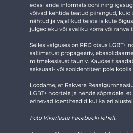
edasi anda informatsiooni ning igasugu
võivad kehtida teatud piirangud, kuid 
nähtud ja vajalikud teiste isikute õigu
julgeoleku või avaliku korra või rahva t
Selles valguses on RRG otsus LGBT+ no
sallimatust propageeriv, ebasolidaarne 
mitmekesisust tauniv. Kaudselt saadab
seksuaal- või sooidentiteet pole koolis
Loodame, et Rakvere Reaalgümnaasium
LGBT+ noortele ja nende sõpradele, et 
erinevad identiteedid kui ka eri aluste
Foto Vikerlaste Facebooki lehelt