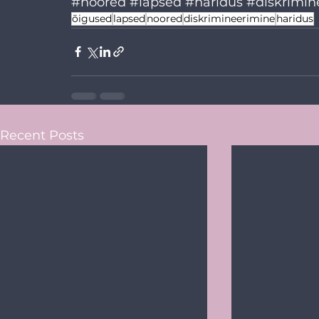
#noored
#lapsed
#haridus
#diskrimin
õigused
lapsed
noored
diskrimineerimine
haridus
Recent Posts