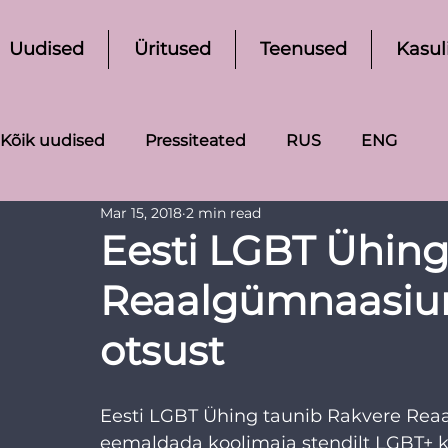
Uudised
Üritused
Teenused
Kasul
Kõik uudised
Pressiteated
RUS
ENG
Mar 15, 2018
2 min read
Eesti LGBT Ühing
Reaalgümnaasiu
otsust
Eesti LGBT Ühing taunib Rakvere Rea
eemaldada koolimaja stendilt LGBT+ koo