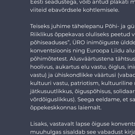
Eesti seadustega, võib antud plakati m
viiteid ebavõrdsele kohtlemisele.
Teiseks juhime tähelepanu Põhi- ja g
Riiklikus õppekavas oluliseks peetud v
põhiseaduses”, ÜRO inimõiguste ülddek
konventsioonis ning Euroopa Liidu alu
põhimõtetest. Alusväärtustena tähtsust
hoolivus, aukartus elu vastu, õiglus, i
vastu) ja ühiskondlikke väärtusi (vab
kultuuri vastu, patriotism, kultuurilin
jätkusuutlikkus, õiguspõhisus, solidaar
võrdõiguslikkus). Seega eeldame, et s
õppekeskkonnas laiemalt.
Lisaks, vastavalt lapse õiguse konvent
muuhulgas sisaldab see vabadust kirjalik