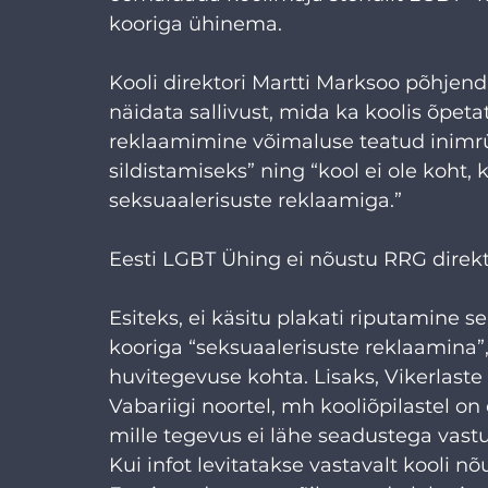
kooriga ühinema.
Kooli direktori Martti Marksoo põhjend
näidata sallivust, mida ka koolis õpeta
reklaamimine võimaluse teatud inimrü
sildistamiseks” ning “kool ei ole koht, k
seksuaalerisuste reklaamiga.”
Eesti LGBT Ühing ei nõustu RRG direkt
Esiteks, ei käsitu plakati riputamine s
kooriga “seksuaalerisuste reklaamina”,
huvitegevuse kohta. Lisaks, Vikerlaste 
Vabariigi noortel, mh kooliõpilastel o
mille tegevus ei lähe seadustega vastuo
Kui infot levitatakse vastavalt kooli nõ