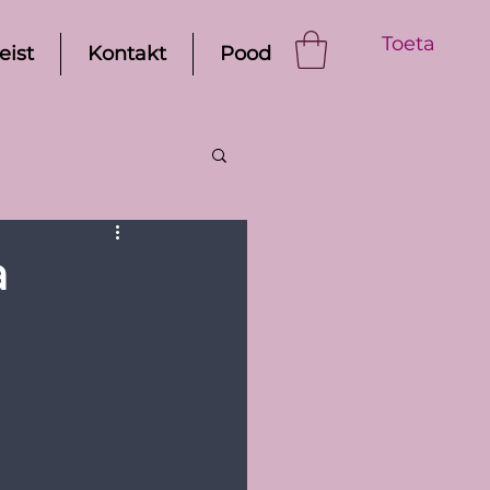
Toeta
eist
Kontakt
Pood
а