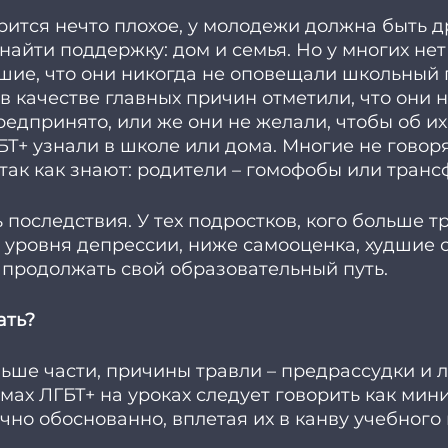
рится нечто плохое, у молодежи должна быть др
айти поддержку: дом и семья. Но у многих нет 
шие, что они никогда не оповещали школьный 
в качестве главных причин отметили, что они не
редпринято, или же они не желали, чтобы об их
Т+ узнали в школе или дома. Многие не говоря
так как знают: родители – гомофобы или транс
ь последствия. У тех подростков, кого больше т
 уровня депрессии, ниже самооценка, худшие о
продолжать свой образовательный путь. 
ать?
льше части, причины травли – предрассудки и 
мах ЛГБТ+ на уроках следует говорить как мин
чно обоснованно, вплетая их в канву учебного 