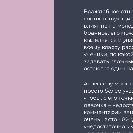
Враждебное отнош
соответствующие
влияние на молоде
бранное, его мож
выделяется и уяз
всему классу рас
ученики, по како
задавать сложные
остаются один на
Агрессору может 
просто более уяз
чтобы, с его точ
девочка – недост
комментарии вви
очень часто 48% 
«недостаточно му