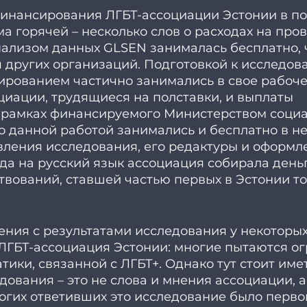
финансирования ЛГБТ-ассоциации Эстонии в по
а горячей – несколько слов о расходах на про
ализом данных GLSEN занималась бесплатно, ч
 других организаций. Подготовкой к исследова
ированием частично занимались в свое рабоче
иации, трудящиеся на полставки, и выплаты 
 рамках финансируемого Министерством социа
о данной работой занимались и бесплатно в н
вления исследования, его редактуры и оформле
а на русский язык ассоциация собирала деньг
вований, ставшей частью первых в Эстонии то
ения с результатами исследования у некоторых
ЛГБТ-ассоциация Эстонии: многие пытаются ог
ики, связанной с ЛГБТ+. Однако тут стоит иметь
дования – это не слова и мнения ассоциации, а
огих ответивших это исследование было перво