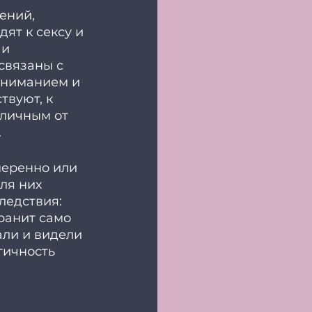
ений, 
ят к сексу и 
и 
связаны с 
ониманием и 
твуют, к 
тличным от 
 
меренно или 
ля них 
ледствия: 
ранит само 
али и видели 
тичность 