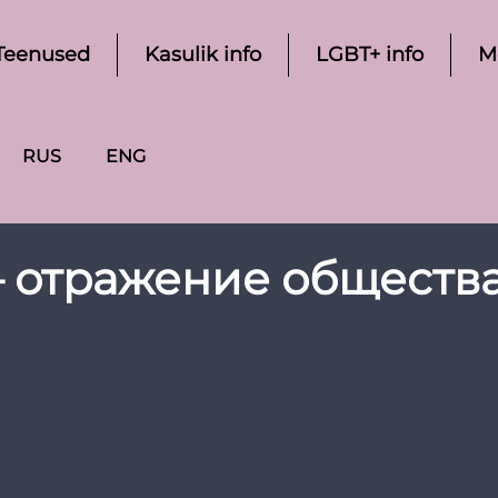
Teenused
Kasulik info
LGBT+ info
M
RUS
ENG
– отражение обществ