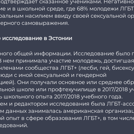
 подтверждает сказанное учениками. Негативн
е и в школьной среде, где 68% молодежи ЛГБТ
ральным насилием ввиду своей сексуальной ор
дерного самовыражения. 
 исследование в Эстонии
много общей информации. Исследование было 
 В нем принимала участие молодежь, достигшая 
ленами сообщества ЛГБТ+ (лесби, гей, бисексу
юди с иной сексуальной и гендерной 
ией). Они получали основное или среднее обр
ной школе или профтехучилище в 2017/2018 уч
 школьного опыта 2017/2018 учебного года. 
ем и редактором исследования была ЛГБТ-асс
ом данных занималась американская организац
опыт в сфере образования ЛГБТ+, в том числе
едований. 