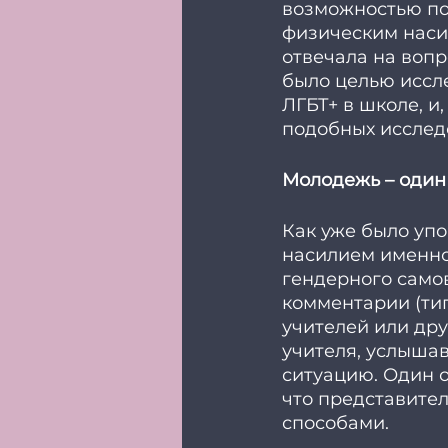
возможностью по
физическим наси
отвечала на вопр
было целью иссле
ЛГБТ+ в школе, и
подобных исследо
Молодежь – один 
Как уже было уп
насилием именно 
гендерного само
комментарии (тип
учителей или дру
учителя, услыша
ситуацию. Один о
что представител
способами. 