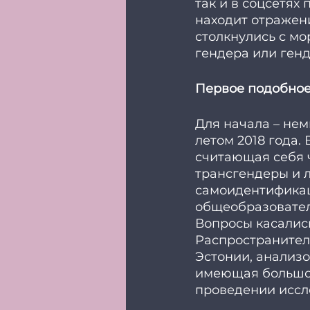
так и в соцсетях
находит отражени
столкнулись с мо
гендера или ген
Первое подобное
Для начала – не
летом 2018 года.
считающая себя ч
трансгендеры и л
самоидентификац
общеобразователь
Вопросы касались
Распространител
Эстонии, анализ
имеющая большой 
проведении иссл