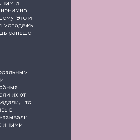
ьным и 
анонимно 
ему. Это и 
бя молодежь 
едь раньше 
моральным 
и 
обные 
ли их от 
едали, что 
сь в 
казывали, 
х иными 