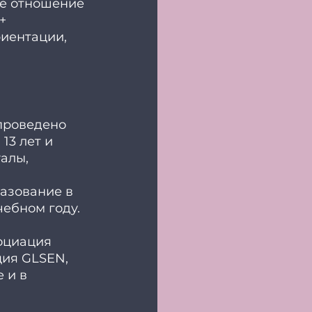
ое отношение 
+ 
иентации, 
проведено 
13 лет и 
алы, 
азование в 
ебном году. 
оциация 
ия GLSEN, 
 и в 