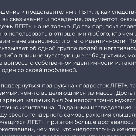
ение к представителям ЛГБТ+, и, как следстви
 высказывания и поведение, разумеется, оказ
жь ЛГБТ+, но не только. До тех пор, пока слово
но использовать в отношении любого, кто чем-
вим – вне зависимости от его идентичности. По
сказывает об одной группе людей в негативном
й-либо причине чувствующие себя другими, мог
 вопросы о собственной идентичности и, таки
 один со своей проблемой. 
подвернуться под руку как подросток ЛГБТ+, так
вимый, чем-то выделяющийся из массы. Достато
ки зрения, мальчик был бы недостаточно мужест
аточно женственна. По данным исследования, 
ду своего гендерного самовыражения слышали
учащихся ЛГБТ+, при этом больше доставалось т
жественен», чем тем, кто «недостаточно женств