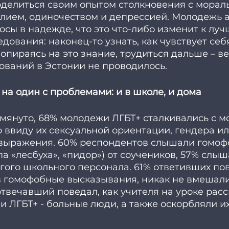
делиться своим опытом столкновения с морал
лием, одиночеством и депрессией. Молодежь 
осы в надежде, что это что-либо изменит к лучш
дования: наконец-то узнать, как чувствует се
, опираясь на это знание, трудиться дальше – в
ваний в Эстонии не проводилось. 
на один с проблемами: и в школе, и дома
омянуто, 68% молодежи ЛГБТ+ сталкивались с 
ввиду их сексуальной ориентации, гендера ил
выражения. 60% респондентов слышали гомоф
а «лесбуха», «пидор») от соучеников, 57% слыша
гого школьного персонала. 61% ответивших пов
в гомофобные высказывания, никак не вмешали
твечавший поведал, как учителя на уроке расс
и ЛГБТ+ - больные люди, а также оскорбляли и