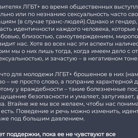
вителях ЛГБТ+ во время общественных выступл
льно или по незнанию сексуальность часто свод
иям (в случае транс-людей).Однако и гендер, 
часть идентичности каждого человека, которые 
бовью, близостью, самоутверждением, мироп
идит нас. Хотя во всех нас эти аспекты наличес
им мы о них лишь тогда, когда имеем дело с о
ексуальностью, и зачастую – в негативном тоне.
 что для молодежи ЛГБТ+ брошенное в них (на
во – не просто слово, а попрание характерной д
тому у враждебности – такие болезненные пос
щущение безопасности и умаляет, запугивает, 
а. Втайне же мы все желаем, чтобы нас поним
 есть. Поведение и речь можно изменить, иден
даже под большим давлением. 
ет поддержки, пока ее не чувствуют все