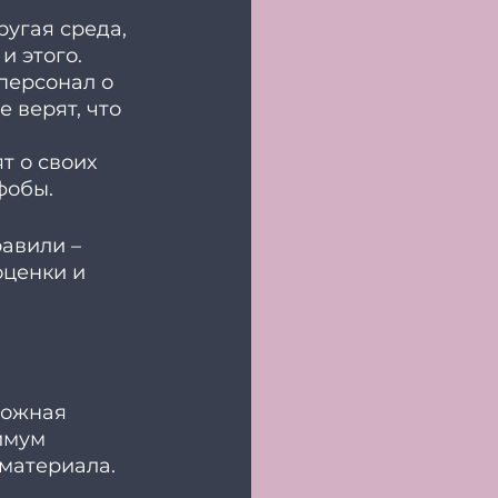
угая среда, 
и этого. 
персонал о 
 верят, что 
 
т о своих 
фобы. 
равили – 
ценки и 
ложная 
имум 
материала. 