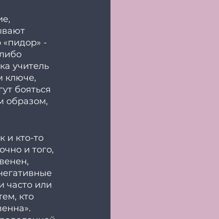
е, 
ывают 
 «пидор» - 
либо 
ка учитель 
 ключе, 
ут бояться 
м образом, 
 и кто-то 
чно и того, 
венен, 
негативные 
 часто или 
ем, кто 
енна». 