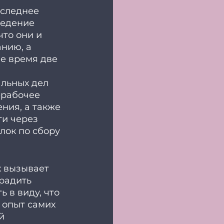
следнее 
ведение 
то они и 
нию, а 
е время две 
льных дел 
ерабочее 
ния, а также 
и через 
лок по сбору 
 вызывает 
радить 
 в виду, что 
 опыт самих 
й 