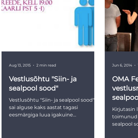
Aug 13, 2015
2 min read
Jun 6, 2014
Vestlusõhtu "Siin- ja
OMA Fes
sealpool sood"
vestlusr
sealpoo
Vestlusõhtu "Siin- ja sealpool sood"
sai alguse kaks aastat tagasi
Kirjutasin
eesmärgiga luua igakuine
toimunud v
kokkusaamisvõimalus Eesti trans
sealpool s
inimestele....
ja vestlust