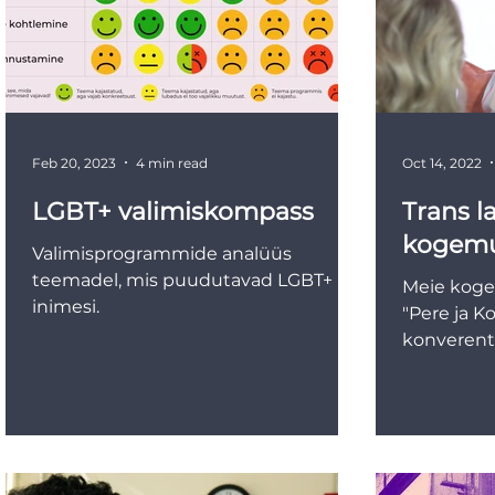
Feb 20, 2023
4 min read
Oct 14, 2022
LGBT+ valimiskompass
Trans 
kogemu
Valimisprogrammide analüüs
teemadel, mis puudutavad LGBT+
Meie koge
inimesi.
"Pere ja 
konverent
oma transs
muutusi...