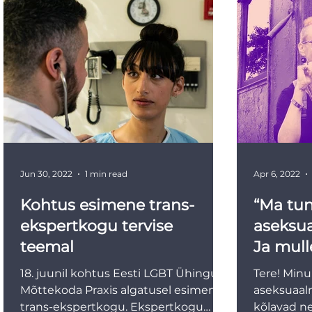
Jun 30, 2022
1 min read
Apr 6, 2022
Kohtus esimene trans-
“Ma tu
ekspertkogu tervise
aseksua
teemal
Ja mull
omamoo
18. juunil kohtus Eesti LGBT Ühingu ja
Tere! Minu
Mõttekoda Praxis algatusel esimene
aseksuaalne
trans-ekspertkogu. Ekspertkogu
kõlavad ne