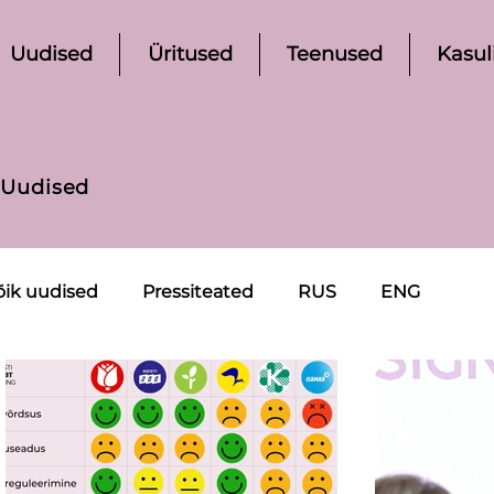
Uudised
Üritused
Teenused
Kasul
Uudised
õik uudised
Pressiteated
RUS
ENG