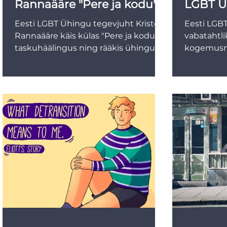
Rannaääre "Pere ja kodu"
LGBT Ü
taskuhäälingus
Eesti LGBT Ühingu tegevjuht Kristel
Eesti LGBT
Rannaääre käis külas "Pere ja kodu"
vabatahtl
taskuhäälingus ning rääkis ühingu
kogemusnõ
tegevusest, selgitas LGBT+...
soovijatele
oma...