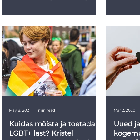
koosneb üheteistkümnest...
kummaliste
May 8, 2021
1 min read
Mar 2, 2020
Kuidas mõista ja toetada
Uued j
LGBT+ last? Kristel
kogemu