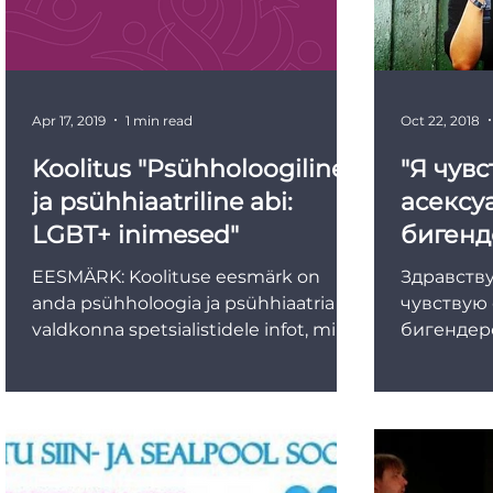
Apr 17, 2019
1 min read
Oct 22, 2018
Koolitus "Psühholoogiline
"Я чув
ja psühhiaatriline abi:
асексу
LGBT+ inimesed"
бигенд
Откро
EESMÄRK: Koolituse eesmärk on
Здравству
странн
anda psühholoogia ja psühhiaatria
чувствую 
valdkonna spetsialistidele infot, mille
бигендеро
abil paremini mõista ja toetada...
слова пок
любопытн