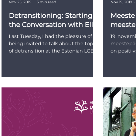
Nov 25, 2019
3 min read
Nov 19, 2019
Detransitioning: Starting
Meeste
the Conversation with Ellie
meeste
Last Tuesday, I had the pleasure of
19. novemb
being invited to talk about the topic
meestepäe
of detransition at the Estonian LGBT
on positii
Association in Tallinn....
pakkumine
märkamine 