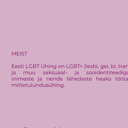
MEIST
Eesti LGBT Ühing on LGBT+ (lesbi, gei, bi, tra
ja muu seksuaal- ja sooidentiteedig
inimeste ja nende lähedaste heaks tööt
mittetulundusühing.